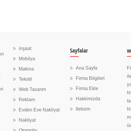
inşaat
Sayfalar
w
ri
Mobilya
Ana Sayfa
Fi
Makina
t
il
Firma Bilgileri
Tekstil
ya
Firma Ekle
ri
Web Tasarım
hi
Hakkimizda
Reklam
ta
Iletisim
hi
Evden Eve Nakliyat
mü
Nakliyat
üc
Otomotiv