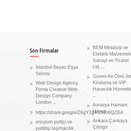
BEM Metalurji ve
Son Firmalar
Elektrik Malzemele
Sanayi ve Ticaret
Ltd. ...
İstanbul Beyaz Eşya
Servisi
Guven Air Özel Je
Kiralama ve VIP
Web Design Agency
Havacılık Hizmetle
Penta Creative Web
...
Design Company
London ...
Avrasya Hamam
Havuz
https://share.google/Z6gY2g4TcI4h6QZBA
Ankara Çankaya
erzurum yurtiçi ve
Çilingir
yurtdışı taşımacılık