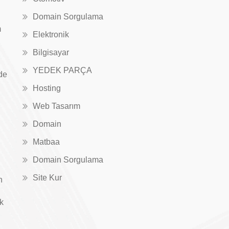
Domain Sorgulama
m
Elektronik
Bilgisayar
YEDEK PARÇA
de
Hosting
Web Tasarım
Domain
Matbaa
Domain Sorgulama
Site Kur
n
ık