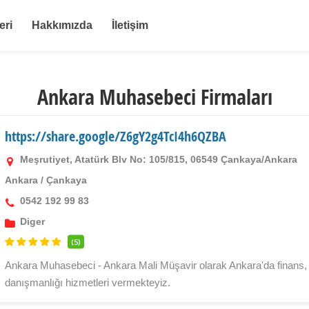
eri
Hakkımızda
İletişim
Ankara Muhasebeci Firmaları
https://share.google/Z6gY2g4TcI4h6QZBA
Meşrutiyet, Atatürk Blv No: 105/815, 06549 Çankaya/Ankara
Ankara
/
Çankaya
0542 192 99 83
Diger
(5)
Ankara Muhasebeci - Ankara Mali Müşavir olarak Ankara'da finans,
danışmanlığı hizmetleri vermekteyiz.