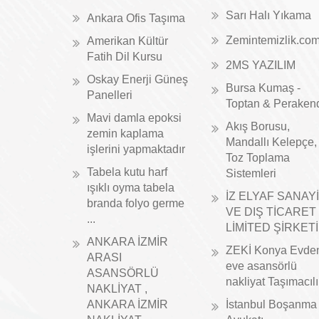
Sarı Halı Yıkama
Ankara Ofis Taşıma
Zemintemizlik.co
Amerikan Kültür
Fatih Dil Kursu
2MS YAZILIM
Oskay Enerji Güneş
Bursa Kumaş -
Panelleri
Toptan & Peraken
Mavi damla epoksi
Akış Borusu,
zemin kaplama
Mandallı Kelepçe,
işlerini yapmaktadır
Toz Toplama
Tabela kutu harf
Sistemleri
ışıklı oyma tabela
İZ ELYAF SANAYİ
branda folyo germe
VE DIŞ TİCARET
...
LİMİTED ŞİRKETİ
ANKARA İZMİR
ZEKİ Konya Evde
ARASI
eve asansörlü
ASANSÖRLÜ
nakliyat Taşımacıl
NAKLİYAT ,
ANKARA İZMİR
İstanbul Boşanma