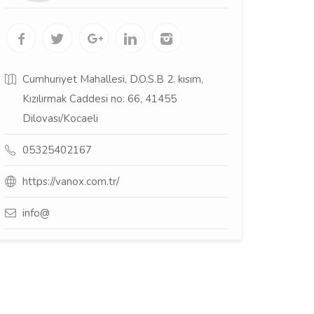
Cumhuriyet Mahallesi, D.O.S.B 2. kısım,
Kızılırmak Caddesi no: 66, 41455
Dilovası/Kocaeli
05325402167
https://vanox.com.tr/
info@