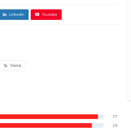
Linkedin
Youtube
Vana
77
15