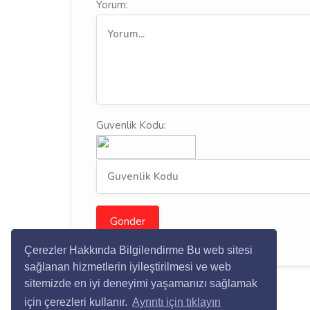
Yorum:
Guvenlik Kodu:
Gonder
Çerezler Hakkında Bilgilendirme Bu web sitesi
sağlanan hizmetlerin iyileştirilmesi ve web
sitemizde en iyi deneyimi yaşamanızı sağlamak
için çerezleri kullanır.
Ayrıntı için tıklayın