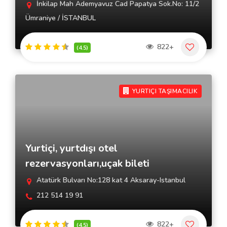
İnkilap Mah Ademyavuz Cad Papatya Sok.No: 11/2
Ümraniye / İSTANBUL
822+
(4.5)
YURTIÇI TAŞIMACILIK
Yurtiçi, yurtdışı otel
rezervasyonları,uçak bileti
Atatürk Bulvarı No:128 kat 4 Aksaray-Istanbul
212 514 19 91
822+
(4.5)