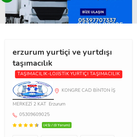
erzurum yurtiçi ve yurtdışı
taşımacılık
TAŞIMACILIK-LOJİSTİK
YURTIÇI TAŞIMACILIK
KONGRE CAD BİNTON İŞ
MERKEZİ 2 KAT Erzurum
05309609025
(4.5) / (0 Yorum)