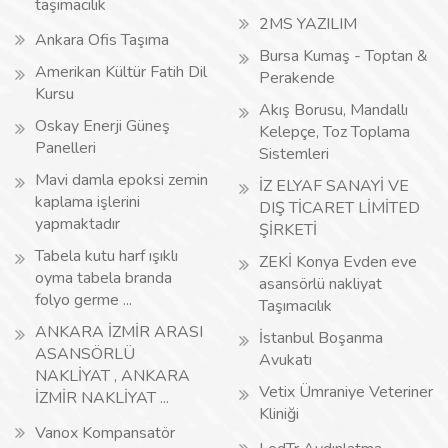
taşımacılık
2MS YAZILIM
Ankara Ofis Taşıma
Bursa Kumaş - Toptan &
Amerikan Kültür Fatih Dil
Perakende
Kursu
Akış Borusu, Mandallı
Oskay Enerji Güneş
Kelepçe, Toz Toplama
Panelleri
Sistemleri
Mavi damla epoksi zemin
İZ ELYAF SANAYİ VE
kaplama işlerini
DIŞ TİCARET LİMİTED
yapmaktadır
ŞİRKETİ
Tabela kutu harf ışıklı
ZEKİ Konya Evden eve
oyma tabela branda
asansörlü nakliyat
folyo germe ...
Taşımacılık
ANKARA İZMİR ARASI
İstanbul Boşanma
ASANSÖRLÜ
Avukatı
NAKLİYAT , ANKARA
Vetix Ümraniye Veteriner
İZMİR NAKLİYAT ...
Kliniği
Vanox Kompansatör