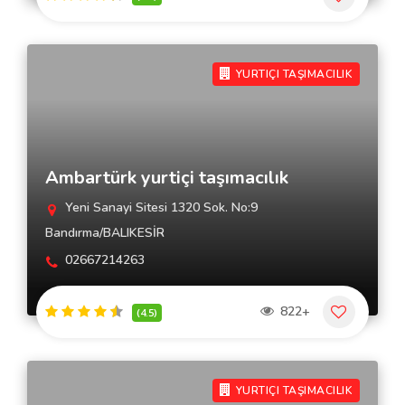
YURTIÇI TAŞIMACILIK
Ambartürk yurtiçi taşımacılık
Yeni Sanayi Sitesi 1320 Sok. No:9
Bandırma/BALIKESİR
02667214263
822+
(4.5)
YURTIÇI TAŞIMACILIK