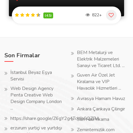
822+
(4.5)
BEM Metalurji ve
Son Firmalar
Elektrik Malzemeleri
Sanayi ve Ticaret Ltd. ...
İstanbul Beyaz Eşya
Guven Air Özel Jet
Servisi
Kiralama ve VIP
Havacılık Hizmetleri ...
Web Design Agency
Penta Creative Web
Avrasya Hamam Havuz
Design Company London
...
Ankara Çankaya Çilingir
https://share.google/Z6gY2g4TcI4h6QZBA
Sarı Halı Yıkama
erzurum yurtiçi ve yurtdışı
Zemintemizlik.com