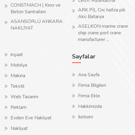
LedTr Aydınlatma
CONSTMACH | Kırıcı ve
ARK PİL Cnc hafıza pili
Beton Santralleri
Akü Batarya
ASANSÖRLÜ ANKARA
ASELKON marine crane
NAKLİYAT
ship crane port crane
manufacturer ...
inşaat
Sayfalar
Mobilya
Ana Sayfa
Makina
Firma Bilgileri
Tekstil
Firma Ekle
Web Tasarım
Hakkimizda
Reklam
Iletisim
Evden Eve Nakliyat
Nakliyat