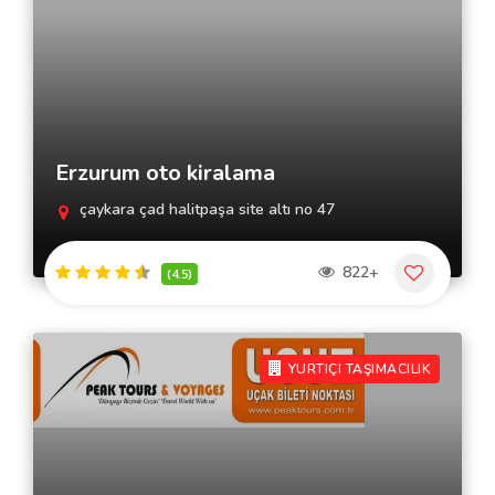
Erzurum oto kiralama
çaykara çad halitpaşa site altı no 47
822+
(4.5)
YURTIÇI TAŞIMACILIK