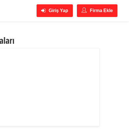
Giriş Yap
Firma Ekle
aları