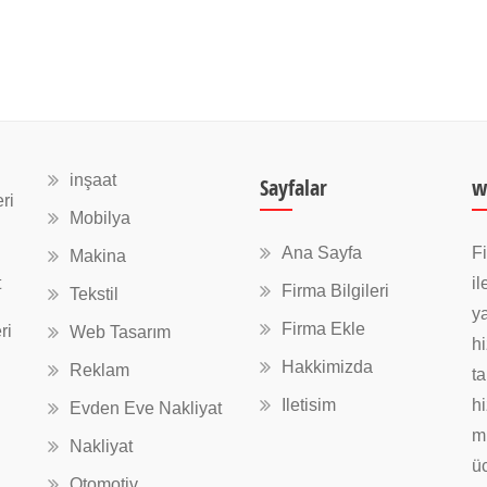
inşaat
Sayfalar
w
ri
Mobilya
Ana Sayfa
Fi
Makina
t
il
Firma Bilgileri
Tekstil
ya
Firma Ekle
ri
Web Tasarım
hi
Hakkimizda
Reklam
ta
Iletisim
hi
Evden Eve Nakliyat
mü
Nakliyat
üc
Otomotiv