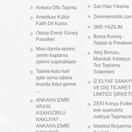
Sarı Halı Yıkama
Ankara Ofis Taşıma
Zemintemizlik.co
Amerikan Kültür
Fatih Dil Kursu
2MS YAZILIM
Oskay Enerji Güneş
Bursa Kumaş -
Panelleri
Toptan & Peraken
Mavi damla epoksi
Akış Borusu,
zemin kaplama
Mandallı Kelepçe,
işlerini yapmaktadır
Toz Toplama
Tabela kutu harf
Sistemleri
ışıklı oyma tabela
İZ ELYAF SANAYİ
branda folyo germe
VE DIŞ TİCARET
...
LİMİTED ŞİRKETİ
ANKARA İZMİR
ZEKİ Konya Evde
ARASI
eve asansörlü
ASANSÖRLÜ
nakliyat Taşımacıl
NAKLİYAT ,
ANKARA İZMİR
İstanbul Boşanma