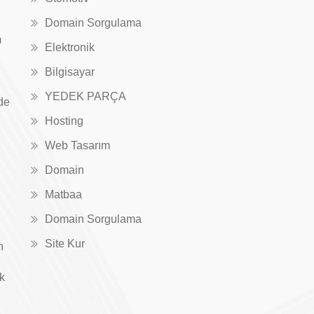
Domain Sorgulama
m
Elektronik
Bilgisayar
YEDEK PARÇA
de
Hosting
Web Tasarım
Domain
Matbaa
Domain Sorgulama
Site Kur
n
ık