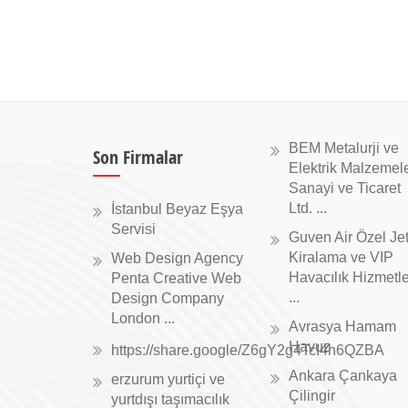
BEM Metalurji ve
Son Firmalar
Elektrik Malzemele
Sanayi ve Ticaret
Ltd. ...
İstanbul Beyaz Eşya
Servisi
Guven Air Özel Je
Kiralama ve VIP
Web Design Agency
Havacılık Hizmetle
Penta Creative Web
...
Design Company
London ...
Avrasya Hamam
Havuz
https://share.google/Z6gY2g4TcI4h6QZBA
Ankara Çankaya
erzurum yurtiçi ve
Çilingir
yurtdışı taşımacılık