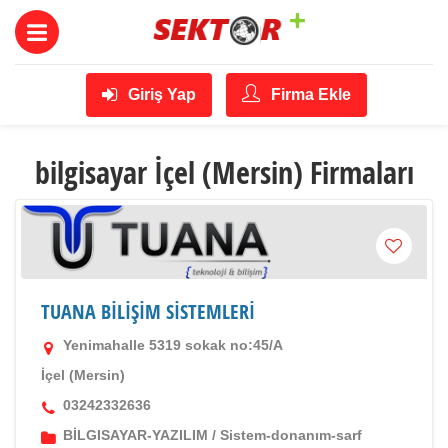
Giriş Yap
Firma Ekle
bilgisayar İçel (Mersin) Firmaları
TUANA BİLİŞİM SİSTEMLERİ
Yenimahalle 5319 sokak no:45/A
İçel (Mersin)
03242332636
BİLGISAYAR-YAZILIM
/
Sistem-donanım-sarf