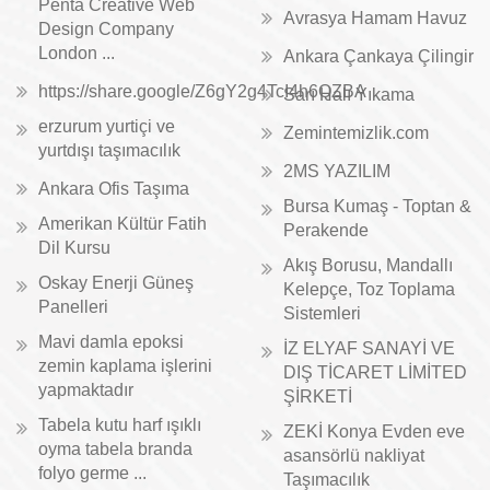
Penta Creative Web
Avrasya Hamam Havuz
Design Company
London ...
Ankara Çankaya Çilingir
https://share.google/Z6gY2g4TcI4h6QZBA
Sarı Halı Yıkama
erzurum yurtiçi ve
Zemintemizlik.com
yurtdışı taşımacılık
2MS YAZILIM
Ankara Ofis Taşıma
Bursa Kumaş - Toptan &
Amerikan Kültür Fatih
Perakende
Dil Kursu
Akış Borusu, Mandallı
Oskay Enerji Güneş
Kelepçe, Toz Toplama
Panelleri
Sistemleri
Mavi damla epoksi
İZ ELYAF SANAYİ VE
zemin kaplama işlerini
DIŞ TİCARET LİMİTED
yapmaktadır
ŞİRKETİ
Tabela kutu harf ışıklı
ZEKİ Konya Evden eve
oyma tabela branda
asansörlü nakliyat
folyo germe ...
Taşımacılık