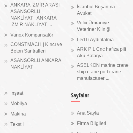
ANKARA İZMİR ARASI
İstanbul Boşanma
ASANSÖRLÜ
Avukatı
NAKLİYAT , ANKARA
Vetix Ümraniye
İZMİR NAKLİYAT ...
Veteriner Kliniği
Vanox Kompansatör
LedTr Aydınlatma
CONSTMACH | Kırıcı ve
ARK PİL Cnc hafıza pili
Beton Santralleri
Akü Batarya
ASANSÖRLÜ ANKARA
ASELKON marine crane
NAKLİYAT
ship crane port crane
manufacturer ...
inşaat
Sayfalar
Mobilya
Ana Sayfa
Makina
Firma Bilgileri
Tekstil