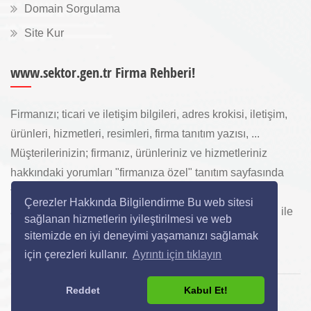
Domain Sorgulama
Site Kur
www.sektor.gen.tr Firma Rehberi!
Firmanızı; ticari ve iletişim bilgileri, adres krokisi, iletişim,
ürünleri, hizmetleri, resimleri, firma tanıtım yazısı, ...
Müşterilerinizin; firmanız, ürünleriniz ve hizmetleriniz
hakkındaki yorumları "firmanıza özel" tanıtım sayfasında
toplanarak ürünlerinizi, hizmetlerinizi, internette "sizi
Çerezler Hakkında Bilgilendirme Bu web sitesi
arayan" yeni müşterilerinize www.sektor.gen.tr aracılığı ile
sağlanan hizmetlerin iyileştirilmesi ve web
ücretsiz gösterilir.
sitemizde en iyi deneyimi yaşamanızı sağlamak
için çerezleri kullanır.
Ayrıntı için tıklayın
Reddet
Kabul Et!
Copyright © 2024 All Rights Reserved.