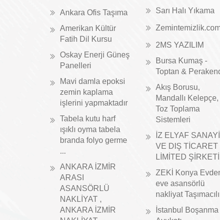
Sarı Halı Yıkama
Ankara Ofis Taşıma
Zemintemizlik.co
Amerikan Kültür
Fatih Dil Kursu
2MS YAZILIM
Oskay Enerji Güneş
Bursa Kumaş -
Panelleri
Toptan & Peraken
Mavi damla epoksi
Akış Borusu,
zemin kaplama
Mandallı Kelepçe,
işlerini yapmaktadır
Toz Toplama
Tabela kutu harf
Sistemleri
ışıklı oyma tabela
İZ ELYAF SANAYİ
branda folyo germe
VE DIŞ TİCARET
...
LİMİTED ŞİRKETİ
ANKARA İZMİR
ZEKİ Konya Evde
ARASI
eve asansörlü
ASANSÖRLÜ
nakliyat Taşımacıl
NAKLİYAT ,
ANKARA İZMİR
İstanbul Boşanma