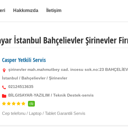
eri
Hakkımızda
İletişim
ayar İstanbul Bahçelievler Şirinevler Fi
Casper Yetkili Servis
şirinevler mah.mahmutbey cad. incesu sok.no:23 BAHÇELİ
İstanbul
/
Bahçelievler
/
Şirinevler
02124513635
BİLGISAYAR-YAZILIM
/
Teknik Destek-servis
(5)
Cep telefonu / Laptop / Tablet Garantili Servis