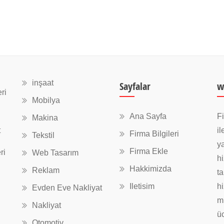
inşaat
Sayfalar
w
ri
Mobilya
Ana Sayfa
Fi
Makina
t
il
Firma Bilgileri
Tekstil
ya
Firma Ekle
ri
Web Tasarım
hi
Hakkimizda
Reklam
ta
Iletisim
hi
Evden Eve Nakliyat
mü
Nakliyat
üc
Otomotiv