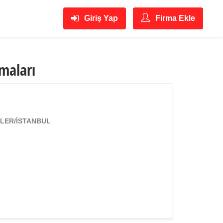
Giriş Yap
Firma Ekle
rmaları
EVLER/İSTANBUL