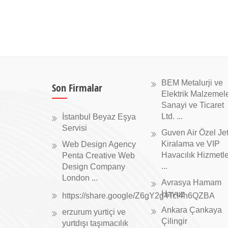
BEM Metalurji ve
Son Firmalar
Elektrik Malzemele
Sanayi ve Ticaret
Ltd. ...
İstanbul Beyaz Eşya
Servisi
Guven Air Özel Je
Kiralama ve VIP
Web Design Agency
Havacılık Hizmetle
Penta Creative Web
...
Design Company
London ...
Avrasya Hamam
Havuz
https://share.google/Z6gY2g4TcI4h6QZBA
Ankara Çankaya
erzurum yurtiçi ve
Çilingir
yurtdışı taşımacılık