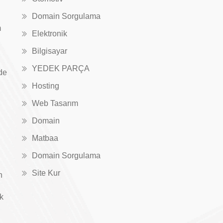
Domain Sorgulama
m
Elektronik
Bilgisayar
YEDEK PARÇA
de
Hosting
Web Tasarım
Domain
Matbaa
Domain Sorgulama
Site Kur
n
ık