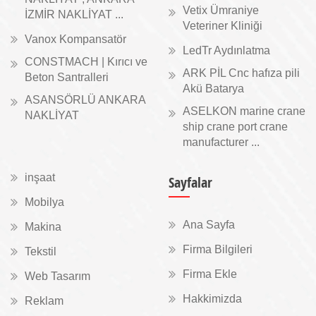
Vetix Ümraniye
İZMİR NAKLİYAT ...
Veteriner Kliniği
Vanox Kompansatör
LedTr Aydınlatma
CONSTMACH | Kırıcı ve
ARK PİL Cnc hafıza pili
Beton Santralleri
Akü Batarya
ASANSÖRLÜ ANKARA
ASELKON marine crane
NAKLİYAT
ship crane port crane
manufacturer ...
inşaat
Sayfalar
Mobilya
Ana Sayfa
Makina
Firma Bilgileri
Tekstil
Firma Ekle
Web Tasarım
Hakkimizda
Reklam