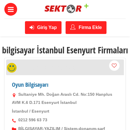
Giriş Yap
Firma Ekle
bilgisayar İstanbul Esenyurt Firmaları
Oyun Bilgisayarı
Sultaniye Mh. Doğan Araslı Cd. No:150 Hanplus
AVM K.6 D.171 Esenyurt İstanbul
İstanbul
/
Esenyurt
0212 596 63 73
BİLGISAYAR-YAZILIM
/
Sistem-donanım-sarf