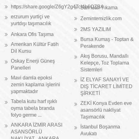
https://share.google/Z6gY2g4TcI4h6QZBA
Sarı Halı Yıkama
erzurum yurtiçi ve
Zemintemizlik.com
yurtdışı taşımacılık
2MS YAZILIM
Ankara Ofis Taşıma
Bursa Kumaş - Toptan &
Amerikan Kültür Fatih
Perakende
Dil Kursu
Akış Borusu, Mandallı
Oskay Enerji Güneş
Kelepçe, Toz Toplama
Panelleri
Sistemleri
Mavi damla epoksi
İZ ELYAF SANAYİ VE
zemin kaplama işlerini
DIŞ TİCARET LİMİTED
yapmaktadır
ŞİRKETİ
Tabela kutu harf ışıklı
ZEKİ Konya Evden eve
oyma tabela branda
asansörlü nakliyat
folyo germe ...
Taşımacılık
ANKARA İZMİR ARASI
İstanbul Boşanma
ASANSÖRLÜ
Avukatı
NAKLİYAT , ANKARA