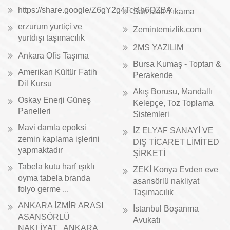
https://share.google/Z6gY2g4TcI4h6QZBA
Sarı Halı Yıkama
erzurum yurtiçi ve
Zemintemizlik.com
yurtdışı taşımacılık
2MS YAZILIM
Ankara Ofis Taşıma
Bursa Kumaş - Toptan &
Amerikan Kültür Fatih
Perakende
Dil Kursu
Akış Borusu, Mandallı
Oskay Enerji Güneş
Kelepçe, Toz Toplama
Panelleri
Sistemleri
Mavi damla epoksi
İZ ELYAF SANAYİ VE
zemin kaplama işlerini
DIŞ TİCARET LİMİTED
yapmaktadır
ŞİRKETİ
Tabela kutu harf ışıklı
ZEKİ Konya Evden eve
oyma tabela branda
asansörlü nakliyat
folyo germe ...
Taşımacılık
ANKARA İZMİR ARASI
İstanbul Boşanma
ASANSÖRLÜ
Avukatı
NAKLİYAT , ANKARA