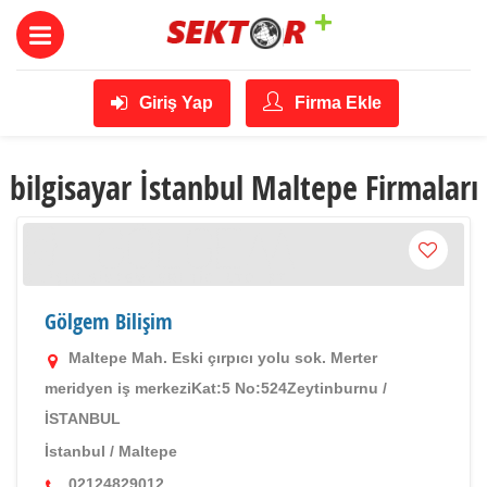
Giriş Yap
Firma Ekle
bilgisayar İstanbul Maltepe Firmaları
Gölgem Bilişim
Maltepe Mah. Eski çırpıcı yolu sok. Merter
meridyen iş merkeziKat:5 No:524Zeytinburnu /
İSTANBUL
İstanbul
/
Maltepe
02124829012