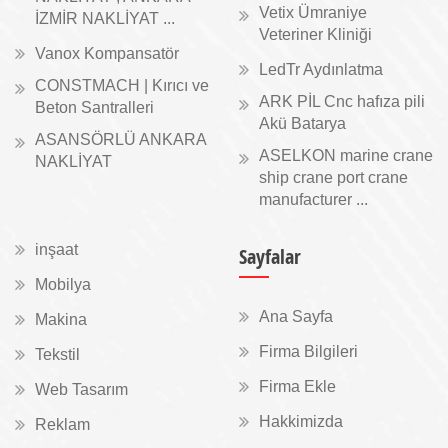
Vetix Ümraniye
İZMİR NAKLİYAT ...
Veteriner Kliniği
Vanox Kompansatör
LedTr Aydınlatma
CONSTMACH | Kırıcı ve
ARK PİL Cnc hafıza pili
Beton Santralleri
Akü Batarya
ASANSÖRLÜ ANKARA
ASELKON marine crane
NAKLİYAT
ship crane port crane
manufacturer ...
inşaat
Sayfalar
Mobilya
Ana Sayfa
Makina
Firma Bilgileri
Tekstil
Firma Ekle
Web Tasarım
Hakkimizda
Reklam