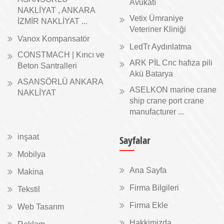
Avukatı
NAKLİYAT , ANKARA
Vetix Ümraniye
İZMİR NAKLİYAT ...
Veteriner Kliniği
Vanox Kompansatör
LedTr Aydınlatma
CONSTMACH | Kırıcı ve
ARK PİL Cnc hafıza pili
Beton Santralleri
Akü Batarya
ASANSÖRLÜ ANKARA
ASELKON marine crane
NAKLİYAT
ship crane port crane
manufacturer ...
inşaat
Sayfalar
Mobilya
Ana Sayfa
Makina
Firma Bilgileri
Tekstil
Firma Ekle
Web Tasarım
Hakkimizda