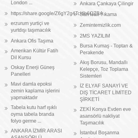
London ...
Ankara Çankaya Çilingir
https://share.google/Z6gY2g4TcI4h6QZBA
Sarı Halı Yıkama
erzurum yurtiçi ve
Zemintemizlik.com
yurtdışı taşımacılık
2MS YAZILIM
Ankara Ofis Taşıma
Bursa Kumaş - Toptan &
Amerikan Kültür Fatih
Perakende
Dil Kursu
Akış Borusu, Mandallı
Oskay Enerji Güneş
Kelepçe, Toz Toplama
Panelleri
Sistemleri
Mavi damla epoksi
İZ ELYAF SANAYİ VE
zemin kaplama işlerini
DIŞ TİCARET LİMİTED
yapmaktadır
ŞİRKETİ
Tabela kutu harf ışıklı
ZEKİ Konya Evden eve
oyma tabela branda
asansörlü nakliyat
folyo germe ...
Taşımacılık
ANKARA İZMİR ARASI
İstanbul Boşanma
ASANSÖRLÜ