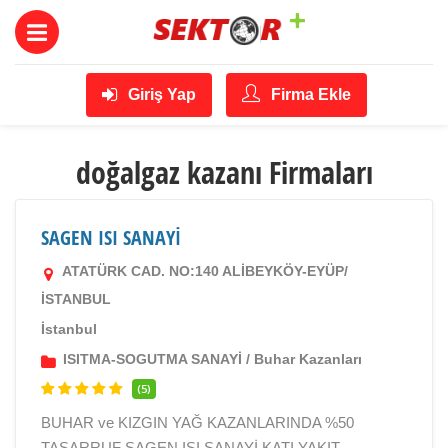
Giriş Yap
Firma Ekle
doğalgaz kazanı Firmaları
SAGEN ISI SANAYİ
ATATÜRK CAD. NO:140 ALİBEYKÖY-EYÜP/
İSTANBUL
İstanbul
ISITMA-SOGUTMA SANAYİ
/
Buhar Kazanları
(5)
BUHAR ve KIZGIN YAĞ KAZANLARINDA %50
TASARRUF SAGEN ISI SANAYİ KATI YAKIT