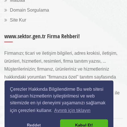
Matbaa
Domain Sorgulama
Site Kur
www.sektor.gen.tr Firma Rehberi!
Firmanızı; ticari ve iletişim bilgileri, adres krokisi, iletişim,
ürünleri, hizmetleri, resimleri, firma tanıtım yazısı, ...
Müşterilerinizin; firmanız, ürünleriniz ve hizmetleriniz
hakkındaki yorumları "firmanıza özel" tanıtım sayfasında
toplanarak ürünlerinizi, hizmetlerinizi, internette "sizi
Çerezler Hakkında Bilgilendirme Bu web sitesi
arayan" yeni müşterilerinize www.sektor.gen.tr aracılığı ile
sağlanan hizmetlerin iyileştirilmesi ve web
ücretsiz gösterilir.
sitemizde en iyi deneyimi yaşamanızı sağlamak
için çerezleri kullanır.
Ayrıntı için tıklayın
Reddet
Kabul Et!