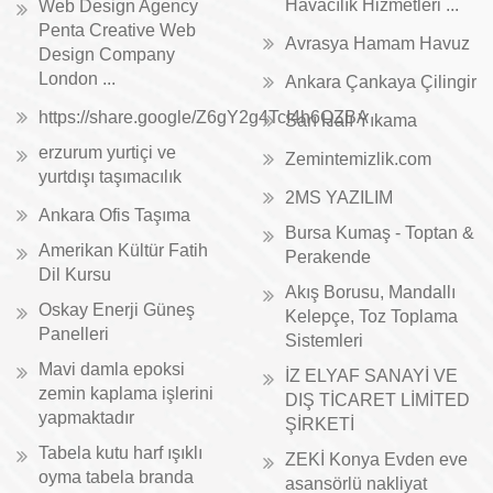
Havacılık Hizmetleri ...
Web Design Agency
Penta Creative Web
Avrasya Hamam Havuz
Design Company
London ...
Ankara Çankaya Çilingir
https://share.google/Z6gY2g4TcI4h6QZBA
Sarı Halı Yıkama
erzurum yurtiçi ve
Zemintemizlik.com
yurtdışı taşımacılık
2MS YAZILIM
Ankara Ofis Taşıma
Bursa Kumaş - Toptan &
Amerikan Kültür Fatih
Perakende
Dil Kursu
Akış Borusu, Mandallı
Oskay Enerji Güneş
Kelepçe, Toz Toplama
Panelleri
Sistemleri
Mavi damla epoksi
İZ ELYAF SANAYİ VE
zemin kaplama işlerini
DIŞ TİCARET LİMİTED
yapmaktadır
ŞİRKETİ
Tabela kutu harf ışıklı
ZEKİ Konya Evden eve
oyma tabela branda
asansörlü nakliyat