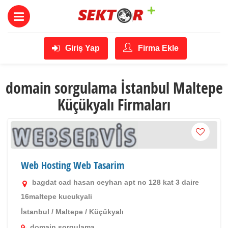
Giriş Yap
Firma Ekle
domain sorgulama İstanbul Maltepe
Küçükyalı Firmaları
Web Hosting Web Tasarim
bagdat cad hasan ceyhan apt no 128 kat 3 daire
16maltepe kucukyali
İstanbul
/
Maltepe
/
Küçükyalı
domain sorgulama