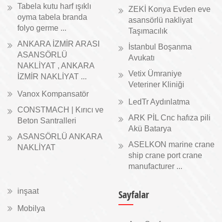
Tabela kutu harf ışıklı
ZEKİ Konya Evden eve
oyma tabela branda
asansörlü nakliyat
folyo germe ...
Taşımacılık
ANKARA İZMİR ARASI
İstanbul Boşanma
ASANSÖRLÜ
Avukatı
NAKLİYAT , ANKARA
Vetix Ümraniye
İZMİR NAKLİYAT ...
Veteriner Kliniği
Vanox Kompansatör
LedTr Aydınlatma
CONSTMACH | Kırıcı ve
ARK PİL Cnc hafıza pili
Beton Santralleri
Akü Batarya
ASANSÖRLÜ ANKARA
ASELKON marine crane
NAKLİYAT
ship crane port crane
manufacturer ...
inşaat
Sayfalar
Mobilya