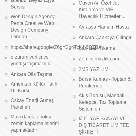
İstanbul Beyaz Eşya
Guven Air Özel Jet
Servisi
Kiralama ve VIP
Havacılık Hizmetleri ...
Web Design Agency
Penta Creative Web
Avrasya Hamam Havuz
Design Company
London ...
Ankara Çankaya Çilingir
https://share.google/Z6gY2g4TcI4h6QZBA
Sarı Halı Yıkama
erzurum yurtiçi ve
Zemintemizlik.com
yurtdışı taşımacılık
2MS YAZILIM
Ankara Ofis Taşıma
Bursa Kumaş - Toptan &
Amerikan Kültür Fatih
Perakende
Dil Kursu
Akış Borusu, Mandallı
Oskay Enerji Güneş
Kelepçe, Toz Toplama
Panelleri
Sistemleri
Mavi damla epoksi
İZ ELYAF SANAYİ VE
zemin kaplama işlerini
DIŞ TİCARET LİMİTED
yapmaktadır
ŞİRKETİ