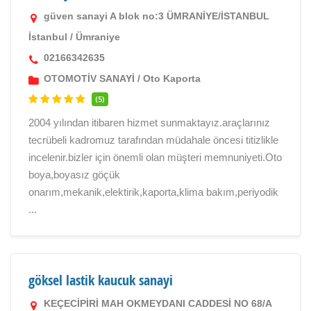
güven sanayi A blok no:3 ÜMRANİYE/İSTANBUL
İstanbul
/
Ümraniye
02166342635
OTOMOTİV SANAYİ
/
Oto Kaporta
(5)
2004 yılından itibaren hizmet sunmaktayız.araçlarınız
tecrübeli kadromuz tarafından müdahale öncesi titizlikle
incelenir.bizler için önemli olan müşteri memnuniyeti.Oto
boya,boyasız göçük
onarım,mekanik,elektirik,kaporta,klima bakım,periyodik
...
göksel lastik kaucuk sanayi
KEÇECİPİRİ MAH OKMEYDANI CADDESİ NO 68/A