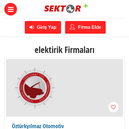
Giriş Yap
Firma Ekle
elektirik Firmaları
Öztürkyılmaz Otomotiv