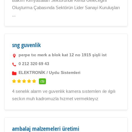
Bakım Kimyasalları Sektöründe Kendi Geleceğini
Oluşturma Çabasında Sektörün Lider Sanayi Kuruluşları
...
sng guvenlik
perpe tıc merk a blok kat 12 no 1915 şişli ist
0 212 320 69 43
ELEKTRONİK
/
Uydu Sistemleri
(5)
4 senelık alarm ve guvenlık kamera sıstemlerı ıle ılgılı
seckın muh kadromuzla hızmet vermekteyız
ambalaj malzemeleri üretimi