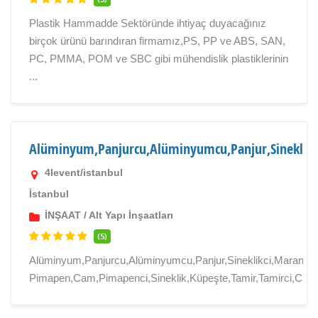
Plastik Hammadde Sektöründe ihtiyaç duyacağınız
birçok ürünü barındıran firmamız,PS, PP ve ABS, SAN,
PC, PMMA, POM ve SBC gibi mühendislik plastiklerinin
...
Alüminyum,Panjurcu,Alüminyumcu,Panjur,Sineklik
4levent/istanbul
İstanbul
İNŞAAT
/
Alt Yapı İnşaatları
(5)
Alüminyum,Panjurcu,Alüminyumcu,Panjur,Sineklikci,Marango
Pimapen,Cam,Pimapenci,Sineklik,Küpeşte,Tamir,Tamirci,Camc