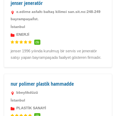
jenser jeneratör
e.edirne asfaltı baltaş kilimci san.sit.no:248-249
bayrampaşa/İst.
İstanbul
ENERJİ
(5)
jenser 1996 yılında kurulmuş bir servis ve jeneratör
satışı yapan bayrampaşada faaliyet gösteren firmadır.
nur polimer plastik hammadde
bbeylikdüzü
İstanbul
PLASTİK SANAYİ
(5)