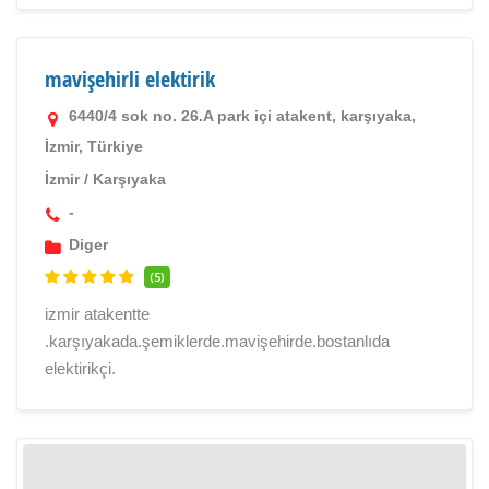
mavişehirli elektirik
6440/4 sok no. 26.A park içi atakent, karşıyaka,
İzmir, Türkiye
İzmir
/
Karşıyaka
-
Diger
(5)
izmir atakentte
.karşıyakada.şemiklerde.mavişehirde.bostanlıda
elektirikçi.