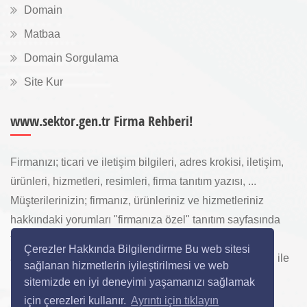
Domain
Matbaa
Domain Sorgulama
Site Kur
www.sektor.gen.tr Firma Rehberi!
Firmanızı; ticari ve iletişim bilgileri, adres krokisi, iletişim,
ürünleri, hizmetleri, resimleri, firma tanıtım yazısı, ...
Müşterilerinizin; firmanız, ürünleriniz ve hizmetleriniz
hakkındaki yorumları "firmanıza özel" tanıtım sayfasında
toplanarak ürünlerinizi, hizmetlerinizi, internette "sizi
Çerezler Hakkında Bilgilendirme Bu web sitesi
arayan" yeni müşterilerinize www.sektor.gen.tr aracılığı ile
sağlanan hizmetlerin iyileştirilmesi ve web
ücretsiz gösterilir.
sitemizde en iyi deneyimi yaşamanızı sağlamak
için çerezleri kullanır.
Ayrıntı için tıklayın