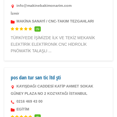
info@makinebakimonarim.com
İzmir
MAKİNA SANAYİ
/
CNC-TAKIM TEZGAHLARI
(5)
TÜRKİYEDE İŞİMİZDE İLK VE TEKİZ MEKANİK
ELEKTİRİK ELEKTİRONİK CNC HİDROLİK
PNÖMATİK TALAŞLI ...
pos dan tur san tic ltd şti
KAYIŞDAĞI CADDESİ KATİP AHMET SOKAK
GÜNEY PLAZA NO 2 KOZYATAĞI İSTANBUL
0216 469 43 00
EGİTİM
(5)