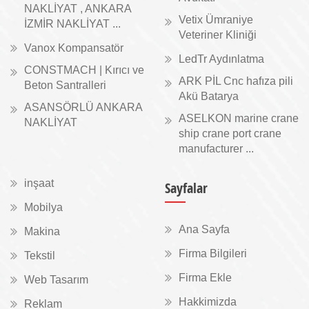
NAKLİYAT , ANKARA
Vetix Ümraniye
İZMİR NAKLİYAT ...
Veteriner Kliniği
Vanox Kompansatör
LedTr Aydınlatma
CONSTMACH | Kırıcı ve
ARK PİL Cnc hafıza pili
Beton Santralleri
Akü Batarya
ASANSÖRLÜ ANKARA
ASELKON marine crane
NAKLİYAT
ship crane port crane
manufacturer ...
inşaat
Sayfalar
Mobilya
Ana Sayfa
Makina
Firma Bilgileri
Tekstil
Firma Ekle
Web Tasarım
Hakkimizda
Reklam