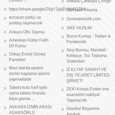
London ...
Ankara Çankaya Çilingir
https://share.google/Z6gY2g4TcI4h6QZBA
Sarı Halı Yıkama
erzurum yurtiçi ve
Zemintemizlik.com
yurtdışı taşımacılık
2MS YAZILIM
Ankara Ofis Taşıma
Bursa Kumaş - Toptan &
Amerikan Kültür Fatih
Perakende
Dil Kursu
Akış Borusu, Mandallı
Oskay Enerji Güneş
Kelepçe, Toz Toplama
Panelleri
Sistemleri
Mavi damla epoksi
İZ ELYAF SANAYİ VE
zemin kaplama işlerini
DIŞ TİCARET LİMİTED
yapmaktadır
ŞİRKETİ
Tabela kutu harf ışıklı
ZEKİ Konya Evden eve
oyma tabela branda
asansörlü nakliyat
folyo germe ...
Taşımacılık
ANKARA İZMİR ARASI
İstanbul Boşanma
ASANSÖRLÜ
Avukatı