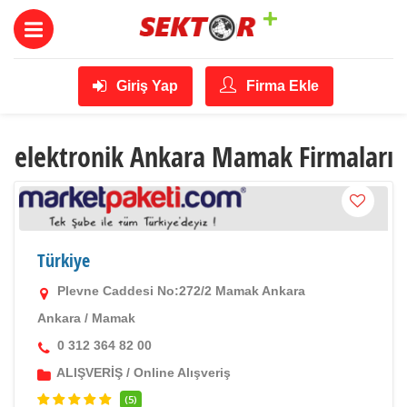
Giriş Yap
Firma Ekle
elektronik Ankara Mamak Firmaları
Türkiye
Plevne Caddesi No:272/2 Mamak Ankara
Ankara
/
Mamak
0 312 364 82 00
ALIŞVERİŞ
/
Online Alışveriş
(5)