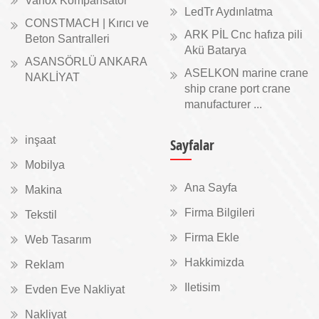
Vanox Kompansatör
LedTr Aydınlatma
CONSTMACH | Kırıcı ve
ARK PİL Cnc hafıza pili
Beton Santralleri
Akü Batarya
ASANSÖRLÜ ANKARA
ASELKON marine crane
NAKLİYAT
ship crane port crane
manufacturer ...
inşaat
Sayfalar
Mobilya
Ana Sayfa
Makina
Firma Bilgileri
Tekstil
Firma Ekle
Web Tasarım
Hakkimizda
Reklam
Iletisim
Evden Eve Nakliyat
Nakliyat