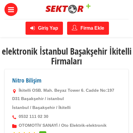
Giriş Yap
Firma Ekle
elektronik İstanbul Başakşehir İkitelli
Firmaları
Nitro Bilişim
İkitelli OSB. Mah. Beyaz Tower 6. Cadde No:197
D31 Başakşehir / istanbul
İstanbul
/
Başakşehir
/
İkitelli
0532 111 02 30
OTOMOTİV SANAYİ
/
Oto Elektrik-elektronik