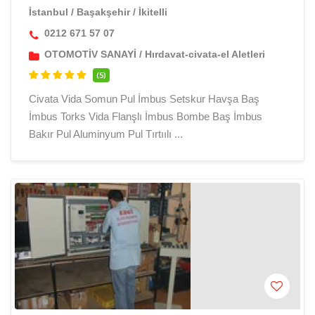
İstanbul
/
Başakşehir
/
İkitelli
0212 671 57 07
OTOMOTİV SANAYİ
/
Hırdavat-civata-el Aletleri
(5)
Civata Vida Somun Pul İmbus Setskur Havşa Baş
İmbus Torks Vida Flanşlı İmbus Bombe Baş İmbus
Bakır Pul Aluminyum Pul Tırtıılı ...