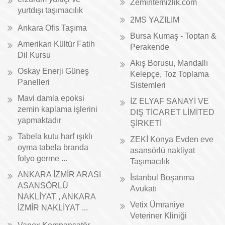
Zemintemizlik.com
yurtdışı taşımacılık
2MS YAZILIM
Ankara Ofis Taşıma
Bursa Kumaş - Toptan &
Amerikan Kültür Fatih
Perakende
Dil Kursu
Akış Borusu, Mandallı
Oskay Enerji Güneş
Kelepçe, Toz Toplama
Panelleri
Sistemleri
Mavi damla epoksi
İZ ELYAF SANAYİ VE
zemin kaplama işlerini
DIŞ TİCARET LİMİTED
yapmaktadır
ŞİRKETİ
Tabela kutu harf ışıklı
ZEKİ Konya Evden eve
oyma tabela branda
asansörlü nakliyat
folyo germe ...
Taşımacılık
ANKARA İZMİR ARASI
İstanbul Boşanma
ASANSÖRLÜ
Avukatı
NAKLİYAT , ANKARA
Vetix Ümraniye
İZMİR NAKLİYAT ...
Veteriner Kliniği