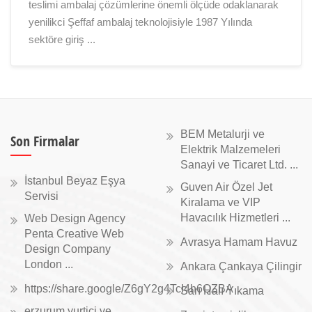
teslimi ambalaj çözümlerine önemli ölçüde odaklanarak
yenilikci Şeffaf ambalaj teknolojisiyle 1987 Yılında
sektöre giriş ...
BEM Metalurji ve
Son Firmalar
Elektrik Malzemeleri
Sanayi ve Ticaret Ltd. ...
İstanbul Beyaz Eşya
Guven Air Özel Jet
Servisi
Kiralama ve VIP
Havacılık Hizmetleri ...
Web Design Agency
Penta Creative Web
Avrasya Hamam Havuz
Design Company
London ...
Ankara Çankaya Çilingir
https://share.google/Z6gY2g4TcI4h6QZBA
Sarı Halı Yıkama
erzurum yurtiçi ve