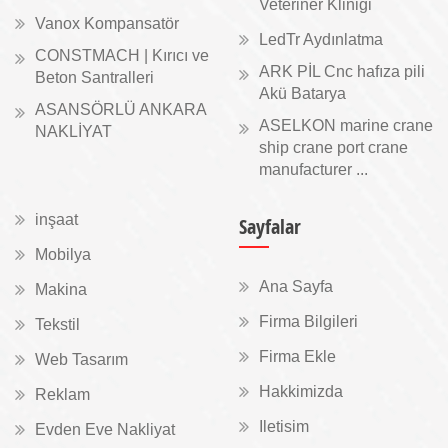
Veteriner Kliniği
Vanox Kompansatör
LedTr Aydınlatma
CONSTMACH | Kırıcı ve
ARK PİL Cnc hafıza pili
Beton Santralleri
Akü Batarya
ASANSÖRLÜ ANKARA
ASELKON marine crane
NAKLİYAT
ship crane port crane
manufacturer ...
inşaat
Sayfalar
Mobilya
Ana Sayfa
Makina
Firma Bilgileri
Tekstil
Firma Ekle
Web Tasarım
Hakkimizda
Reklam
Iletisim
Evden Eve Nakliyat