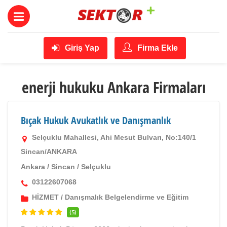
Giriş Yap
Firma Ekle
enerji hukuku Ankara Firmaları
Bıçak Hukuk Avukatlık ve Danışmanlık
Selçuklu Mahallesi, Ahi Mesut Bulvarı, No:140/1
Sincan/ANKARA
Ankara
/
Sincan
/
Selçuklu
03122607068
HİZMET
/
Danışmalık Belgelendirme ve Eğitim
(5)