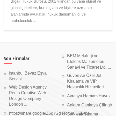
Bıçak Hukuk Bürosu, 2002 yılından bu yana ulusal ve
global şirketlere, kuruluşlara ve kişilere uzmanlık
alanlarında avukatlık, hukuk danışmanlığı ve
arabuluculuk ...
BEM Metalurji ve
Son Firmalar
Elektrik Malzemeleri
Sanayi ve Ticaret Ltd. ...
İstanbul Beyaz Eşya
Guven Air Özel Jet
Servisi
Kiralama ve VIP
Havacılık Hizmetleri ...
Web Design Agency
Penta Creative Web
Avrasya Hamam Havuz
Design Company
London ...
Ankara Çankaya Çilingir
https://share.google/Z6gY2g4TcI4h6QZBA
Sarı Halı Yıkama