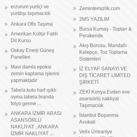
erzurum yurtiçi ve
Zemintemizlik.com
yurtdışı taşımacılık
2MS YAZILIM
Ankara Ofis Taşıma
Bursa Kumaş - Toptan &
Amerikan Kültür Fatih
Perakende
Dil Kursu
Akış Borusu, Mandallı
Oskay Enerji Güneş
Kelepçe, Toz Toplama
Panelleri
Sistemleri
Mavi damla epoksi
İZ ELYAF SANAYİ VE
zemin kaplama işlerini
DIŞ TİCARET LİMİTED
yapmaktadır
ŞİRKETİ
Tabela kutu harf ışıklı
ZEKİ Konya Evden eve
oyma tabela branda
asansörlü nakliyat
folyo germe ...
Taşımacılık
ANKARA İZMİR ARASI
İstanbul Boşanma
ASANSÖRLÜ
Avukatı
NAKLİYAT , ANKARA
Vetix Ümraniye
İZMİR NAKLİYAT ...