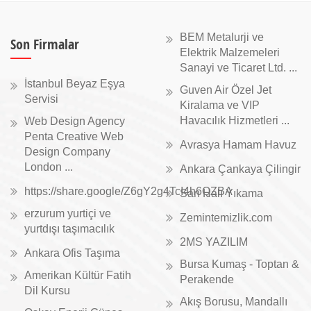
BEM Metalurji ve
Son Firmalar
Elektrik Malzemeleri
Sanayi ve Ticaret Ltd. ...
İstanbul Beyaz Eşya
Guven Air Özel Jet
Servisi
Kiralama ve VIP
Havacılık Hizmetleri ...
Web Design Agency
Penta Creative Web
Avrasya Hamam Havuz
Design Company
London ...
Ankara Çankaya Çilingir
https://share.google/Z6gY2g4TcI4h6QZBA
Sarı Halı Yıkama
erzurum yurtiçi ve
Zemintemizlik.com
yurtdışı taşımacılık
2MS YAZILIM
Ankara Ofis Taşıma
Bursa Kumaş - Toptan &
Amerikan Kültür Fatih
Perakende
Dil Kursu
Akış Borusu, Mandallı