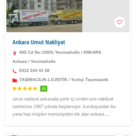
Ankara Umut Nakliyat
405 Cd No:100/G Yenimahalle / ANKARA
Ankara
/
Yenimahalle
0312 334 41 58
TAŞIMACILIK-LOJİSTİK
/
Yurtiçi Taşımacılık
(5)
umut nakliyat ankarada şehir içi evden eve nakliyat
sektörüne 1987 yılında başlamıştır. kuruluşundan bu
yana hep müşteri menuniyetini ele alan ankara ...