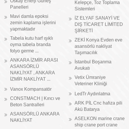
Oskay Enerji Güneş
Kelepçe, Toz Toplama
Panelleri
Sistemleri
Mavi damla epoksi
İZ ELYAF SANAYİ VE
zemin kaplama işlerini
DIŞ TİCARET LİMİTED
yapmaktadır
ŞİRKETİ
Tabela kutu harf ışıklı
ZEKİ Konya Evden eve
oyma tabela branda
asansörlü nakliyat
folyo germe ...
Taşımacılık
ANKARA İZMİR ARASI
İstanbul Boşanma
ASANSÖRLÜ
Avukatı
NAKLİYAT , ANKARA
Vetix Ümraniye
İZMİR NAKLİYAT ...
Veteriner Kliniği
Vanox Kompansatör
LedTr Aydınlatma
CONSTMACH | Kırıcı ve
ARK PİL Cnc hafıza pili
Beton Santralleri
Akü Batarya
ASANSÖRLÜ ANKARA
ASELKON marine crane
NAKLİYAT
ship crane port crane