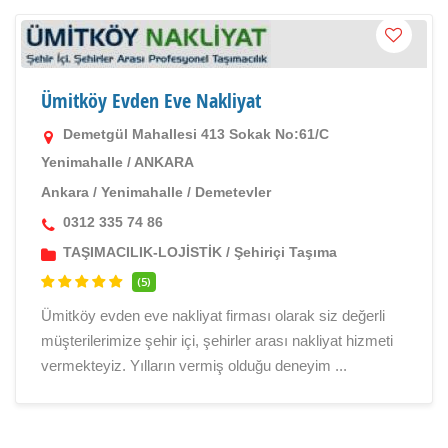
Ümitköy Evden Eve Nakliyat
Demetgül Mahallesi 413 Sokak No:61/C
Yenimahalle / ANKARA
Ankara
/
Yenimahalle
/
Demetevler
0312 335 74 86
TAŞIMACILIK-LOJİSTİK
/
Şehiriçi Taşıma
(5)
Ümitköy evden eve nakliyat firması olarak siz değerli
müşterilerimize şehir içi, şehirler arası nakliyat hizmeti
vermekteyiz. Yılların vermiş olduğu deneyim ...