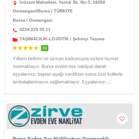
İntizam Mahallesi, Yastık Sk. No:3, 16050
Osmangazi/Bursa | TÜRKİYE
Bursa
/
Osmangazi
0224 225 55 11
TAŞIMACILIK-LOJİSTİK
/
Şehiriçi Taşıma
(5)
Yılların birikimi ve uzman kadromuzla sizlere hizmet
sunmaktayız. Bursa evden eve nakliyat olarak
eşyalarınızı baştan aşağı sardıktan sonra özel kolilerle
ambalajlanmasını sağlamaktayız. Eşyalarınızı ...