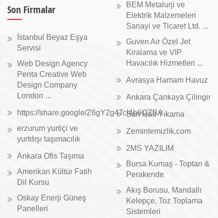
BEM Metalurji ve
Son Firmalar
Elektrik Malzemeleri
Sanayi ve Ticaret Ltd. ...
İstanbul Beyaz Eşya
Guven Air Özel Jet
Servisi
Kiralama ve VIP
Havacılık Hizmetleri ...
Web Design Agency
Penta Creative Web
Avrasya Hamam Havuz
Design Company
London ...
Ankara Çankaya Çilingir
https://share.google/Z6gY2g4TcI4h6QZBA
Sarı Halı Yıkama
erzurum yurtiçi ve
Zemintemizlik.com
yurtdışı taşımacılık
2MS YAZILIM
Ankara Ofis Taşıma
Bursa Kumaş - Toptan &
Amerikan Kültür Fatih
Perakende
Dil Kursu
Akış Borusu, Mandallı
Oskay Enerji Güneş
Kelepçe, Toz Toplama
Panelleri
Sistemleri