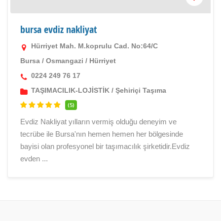
bursa evdiz nakliyat
Hürriyet Mah. M.koprulu Cad. No:64/C
Bursa
/
Osmangazi
/
Hürriyet
0224 249 76 17
TAŞIMACILIK-LOJİSTİK
/
Şehiriçi Taşıma
(5)
Evdiz Nakliyat yılların vermiş olduğu deneyim ve
tecrübe ile Bursa'nın hemen hemen her bölgesinde
bayisi olan profesyonel bir taşımacılık şirketidir.Evdiz
evden ...