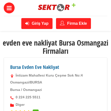
Giriş Yap
Firma Ekle
evden eve nakliyat Bursa Osmangazi
Firmaları
Bursa Evden Eve Nakliyat
İntizam Mahallesi Kuru Çeşme Sok No:4
Osmangazi/BURSA
Bursa
/
Osmangazi
0 224 225 5511
Diger