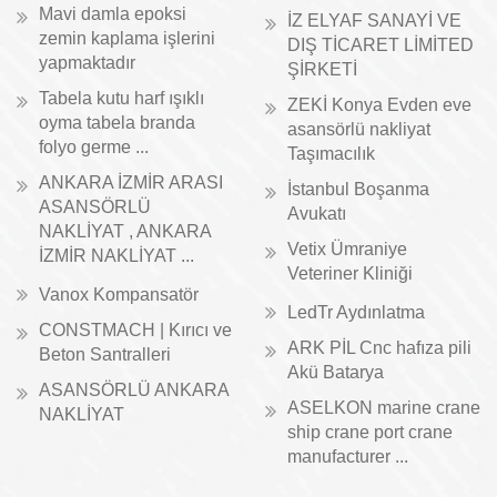
Mavi damla epoksi
İZ ELYAF SANAYİ VE
zemin kaplama işlerini
DIŞ TİCARET LİMİTED
yapmaktadır
ŞİRKETİ
Tabela kutu harf ışıklı
ZEKİ Konya Evden eve
oyma tabela branda
asansörlü nakliyat
folyo germe ...
Taşımacılık
ANKARA İZMİR ARASI
İstanbul Boşanma
ASANSÖRLÜ
Avukatı
NAKLİYAT , ANKARA
Vetix Ümraniye
İZMİR NAKLİYAT ...
Veteriner Kliniği
Vanox Kompansatör
LedTr Aydınlatma
CONSTMACH | Kırıcı ve
ARK PİL Cnc hafıza pili
Beton Santralleri
Akü Batarya
ASANSÖRLÜ ANKARA
ASELKON marine crane
NAKLİYAT
ship crane port crane
manufacturer ...