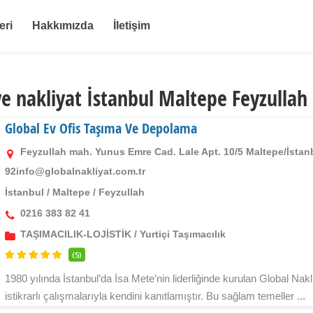
eri
Hakkımızda
İletişim
e nakliyat İstanbul Maltepe Feyzullah 
Global Ev Ofis Taşıma Ve Depolama
Feyzullah mah. Yunus Emre Cad. Lale Apt. 10/5 Maltepe/İstan
92info@globalnakliyat.com.tr
İstanbul
/
Maltepe
/
Feyzullah
0216 383 82 41
TAŞIMACILIK-LOJİSTİK
/
Yurtiçi Taşımacılık
(5)
1980 yılında İstanbul’da İsa Mete’nin liderliğinde kurulan Global Nak
istikrarlı çalışmalarıyla kendini kanıtlamıştır. Bu sağlam temeller ...