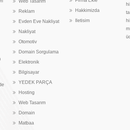
Firma Ekle
ri
Web Tasarım
hi
Hakkimizda
Reklam
ta
Iletisim
hi
Evden Eve Nakliyat
mü
Nakliyat
üc
Otomotiv
Domain Sorgulama
m
Elektronik
Bilgisayar
YEDEK PARÇA
de
Hosting
Web Tasarım
Domain
Matbaa