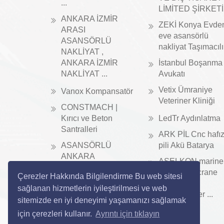
...
LİMİTED ŞİRKETİ
ANKARA İZMİR
ZEKİ Konya Evde
ARASI
eve asansörlü
ASANSÖRLÜ
nakliyat Taşımacıl
NAKLİYAT ,
ANKARA İZMİR
İstanbul Boşanma
NAKLİYAT ...
Avukatı
Vetix Ümraniye
Vanox Kompansatör
Veteriner Kliniği
CONSTMACH |
Kırıcı ve Beton
LedTr Aydınlatma
Santralleri
ARK PİL Cnc hafı
ASANSÖRLÜ
pili Akü Batarya
ANKARA
ASELKON marine
NAKLİYAT
crane ship crane
Çerezler Hakkında Bilgilendirme Bu web sitesi
port crane
sağlanan hizmetlerin iyileştirilmesi ve web
manufacturer ...
sitemizde en iyi deneyimi yaşamanızı sağlamak
için çerezleri kullanır.
Ayrıntı için tıklayın