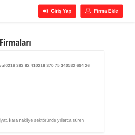
Giriş Yap
Firma Ekle
Firmaları
bul0216 383 82 410216 370 75 340532 694 26
liyat, kara nakliye sektöründe yıllarca süren