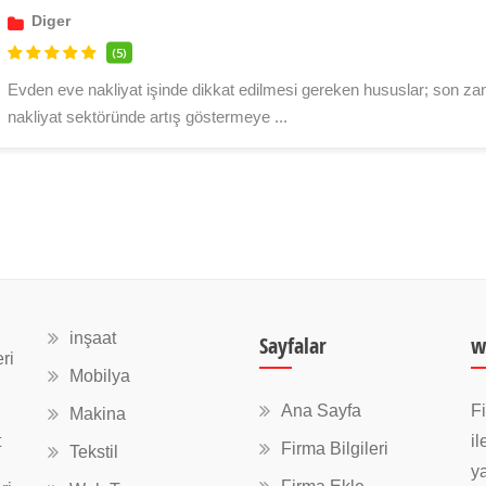
Diger
(5)
Evden eve nakliyat işinde dikkat edilmesi gereken hususlar; son za
nakliyat sektöründe artış göstermeye ...
inşaat
Sayfalar
w
ri
Mobilya
Ana Sayfa
Fi
Makina
t
il
Firma Bilgileri
Tekstil
ya