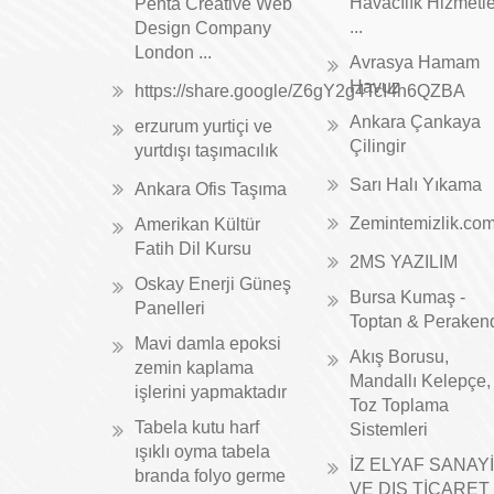
Havacılık Hizmetle
Penta Creative Web
...
Design Company
London ...
Avrasya Hamam
Havuz
https://share.google/Z6gY2g4TcI4h6QZBA
Ankara Çankaya
erzurum yurtiçi ve
Çilingir
yurtdışı taşımacılık
Sarı Halı Yıkama
Ankara Ofis Taşıma
Zemintemizlik.co
Amerikan Kültür
Fatih Dil Kursu
2MS YAZILIM
Oskay Enerji Güneş
Bursa Kumaş -
Panelleri
Toptan & Peraken
Mavi damla epoksi
Akış Borusu,
zemin kaplama
Mandallı Kelepçe,
işlerini yapmaktadır
Toz Toplama
Tabela kutu harf
Sistemleri
ışıklı oyma tabela
İZ ELYAF SANAYİ
branda folyo germe
VE DIŞ TİCARET