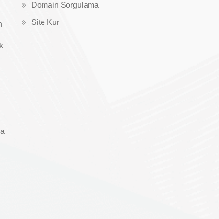
Domain Sorgulama
Site Kur
n
ık
za