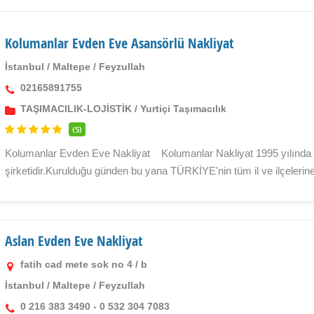
Kolumanlar Evden Eve Asansörlü Nakliyat
İstanbul
/
Maltepe
/
Feyzullah
02165891755
TAŞIMACILIK-LOJİSTİK
/
Yurtiçi Taşımacılık
(5)
Kolumanlar Evden Eve Nakliyat Kolumanlar Nakliyat 1995 yılında İ
şirketidir.Kurulduğu günden bu yana TÜRKİYE'nin tüm il ve ilçelerine
Aslan Evden Eve Nakliyat
fatih cad mete sok no 4 / b
İstanbul
/
Maltepe
/
Feyzullah
0 216 383 3490 - 0 532 304 7083