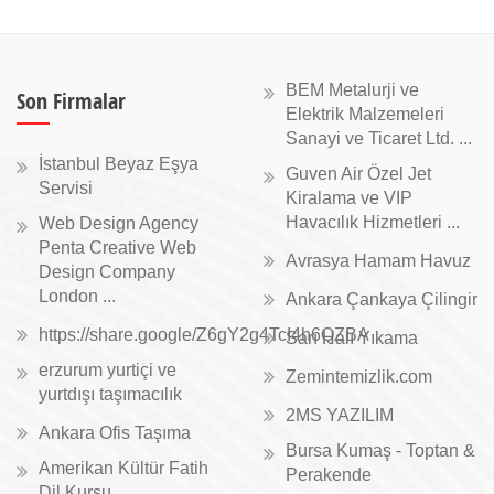
BEM Metalurji ve
Son Firmalar
Elektrik Malzemeleri
Sanayi ve Ticaret Ltd. ...
İstanbul Beyaz Eşya
Guven Air Özel Jet
Servisi
Kiralama ve VIP
Havacılık Hizmetleri ...
Web Design Agency
Penta Creative Web
Avrasya Hamam Havuz
Design Company
London ...
Ankara Çankaya Çilingir
https://share.google/Z6gY2g4TcI4h6QZBA
Sarı Halı Yıkama
erzurum yurtiçi ve
Zemintemizlik.com
yurtdışı taşımacılık
2MS YAZILIM
Ankara Ofis Taşıma
Bursa Kumaş - Toptan &
Amerikan Kültür Fatih
Perakende
Dil Kursu