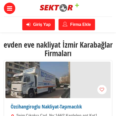
Giriş Yap
Firma Ekle
evden eve nakliyat İzmir Karabağlar
Firmaları
Özcihangiroglu Nakliyat-Taşımacılık
Saim Çıkrıkçı Cad. No:144/2 Kardelen apt.Kat1