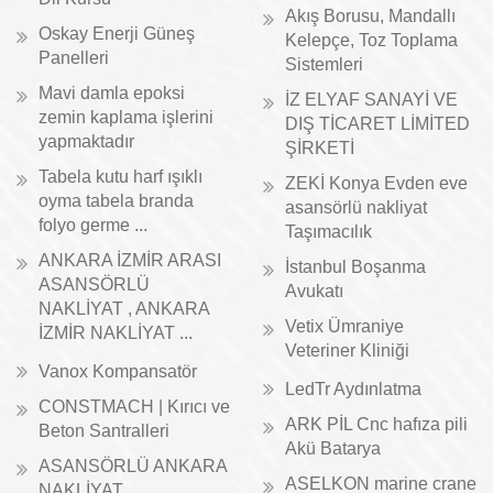
Akış Borusu, Mandallı
Oskay Enerji Güneş
Kelepçe, Toz Toplama
Panelleri
Sistemleri
Mavi damla epoksi
İZ ELYAF SANAYİ VE
zemin kaplama işlerini
DIŞ TİCARET LİMİTED
yapmaktadır
ŞİRKETİ
Tabela kutu harf ışıklı
ZEKİ Konya Evden eve
oyma tabela branda
asansörlü nakliyat
folyo germe ...
Taşımacılık
ANKARA İZMİR ARASI
İstanbul Boşanma
ASANSÖRLÜ
Avukatı
NAKLİYAT , ANKARA
Vetix Ümraniye
İZMİR NAKLİYAT ...
Veteriner Kliniği
Vanox Kompansatör
LedTr Aydınlatma
CONSTMACH | Kırıcı ve
ARK PİL Cnc hafıza pili
Beton Santralleri
Akü Batarya
ASANSÖRLÜ ANKARA
ASELKON marine crane
NAKLİYAT