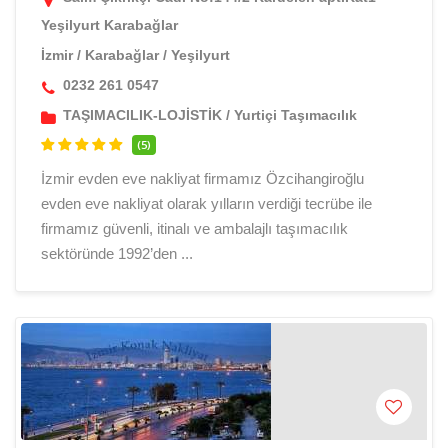
Yeşilyurt Karabağlar
İzmir
/
Karabağlar
/
Yeşilyurt
0232 261 0547
TAŞIMACILIK-LOJİSTİK
/
Yurtiçi Taşımacılık
(5)
İzmir evden eve nakliyat firmamız Özcihangiroğlu
evden eve nakliyat olarak yılların verdiği tecrübe ile
firmamız güvenli, itinalı ve ambalajlı taşımacılık
sektöründe 1992’den ...