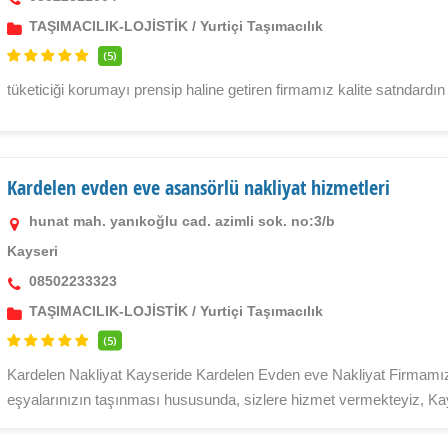
TAŞIMACILIK-LOJİSTİK
/
Yurtiçi Taşımacılık
(5)
tüketiciği korumayı prensip haline getiren firmamız kalite satndard
Kardelen evden eve asansörlü nakliyat hizmetleri
hunat mah. yanıkoğlu cad. azimli sok. no:3/b
Kayseri
08502233323
TAŞIMACILIK-LOJİSTİK
/
Yurtiçi Taşımacılık
(5)
Kardelen Nakliyat Kayseride Kardelen Evden eve Nakliyat Firmamız 
eşyalarınızın taşınması hususunda, sizlere hizmet vermekteyiz, Kays