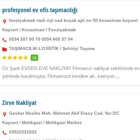
profesyonel ev ofis taşımacılığı
fevziçakmak mah nşl cad koçak apt no 50 kocasinan kayseri
Kayseri
/
Kocasinan
/
Fevziçakmak
0534 207 00 70 0554 605 37 04
TAŞIMACILIK-LOJİSTİK
/
Şehiriçi Taşıma
(5)
Öz Şanlı EVDEN EVE NAKLİYAT Firmamız nakliyat sektöründe en 
şehrinde kurulmuştur. Firmamızın kendine ait , kamyon ...
Zirve Nakliyat
Gevher Nesibe Mah. Mehmet Akif Ersoy Cad. No:2/C
Kayseri
/
Melikgazi
/
Melikgazi Merkez
03522221033