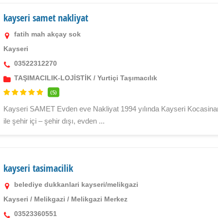
kayseri samet nakliyat
fatih mah akçay sok
Kayseri
03522312270
TAŞIMACILIK-LOJİSTİK
/
Yurtiçi Taşımacılık
(5)
Kayseri SAMET Evden eve Nakliyat 1994 yılında Kayseri Kocasinan’
ile şehir içi – şehir dışı, evden ...
kayseri tasimacilik
belediye dukkanlari kayseri/melikgazi
Kayseri
/
Melikgazi
/
Melikgazi Merkez
03523360551