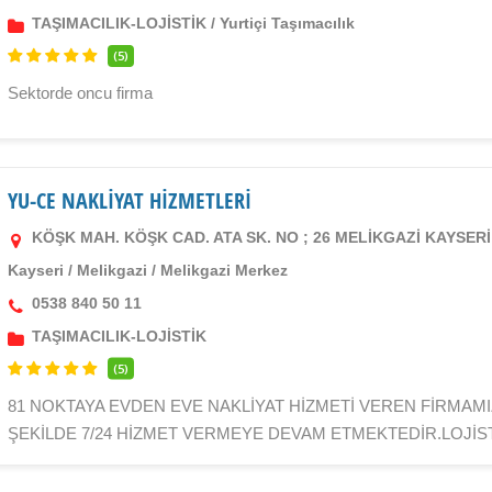
TAŞIMACILIK-LOJİSTİK
/
Yurtiçi Taşımacılık
(5)
Sektorde oncu firma
YU-CE NAKLİYAT HİZMETLERİ
KÖŞK MAH. KÖŞK CAD. ATA SK. NO ; 26 MELİKGAZİ KAYSERİ
Kayseri
/
Melikgazi
/
Melikgazi Merkez
0538 840 50 11
TAŞIMACILIK-LOJİSTİK
(5)
81 NOKTAYA EVDEN EVE NAKLİYAT HİZMETİ VEREN FİRMAMIZ
ŞEKİLDE 7/24 HİZMET VERMEYE DEVAM ETMEKTEDİR.LOJİSTİ