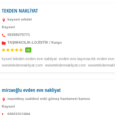
TEKDEN NAKLİYAT
kayseri erkılet
Kayseri
05359375771
TAŞIMACILIK-LOJİSTİK
/
Kargo
(5)
kyseri tekden evden eve nakliyat evden eve taşımacılık evden eve 
wwwtekdennakliyat.com wwwtekdennakliyat.com wwwtekdennakl
mirzaoğlu evden eve nakliyat
nazımbey caddesi eski güneş hastanesi karsısı
Kayseri
03522311004