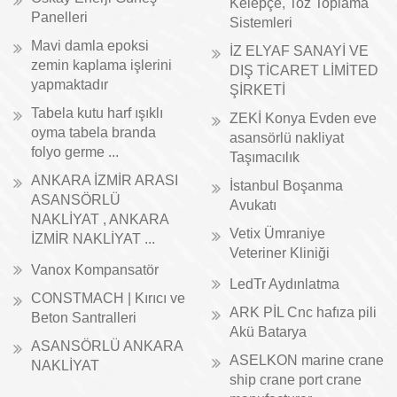
Kelepçe, Toz Toplama
Panelleri
Sistemleri
Mavi damla epoksi
İZ ELYAF SANAYİ VE
zemin kaplama işlerini
DIŞ TİCARET LİMİTED
yapmaktadır
ŞİRKETİ
Tabela kutu harf ışıklı
ZEKİ Konya Evden eve
oyma tabela branda
asansörlü nakliyat
folyo germe ...
Taşımacılık
ANKARA İZMİR ARASI
İstanbul Boşanma
ASANSÖRLÜ
Avukatı
NAKLİYAT , ANKARA
Vetix Ümraniye
İZMİR NAKLİYAT ...
Veteriner Kliniği
Vanox Kompansatör
LedTr Aydınlatma
CONSTMACH | Kırıcı ve
ARK PİL Cnc hafıza pili
Beton Santralleri
Akü Batarya
ASANSÖRLÜ ANKARA
ASELKON marine crane
NAKLİYAT
ship crane port crane