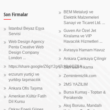
BEM Metalurji ve
Son Firmalar
Elektrik Malzemeleri
Sanayi ve Ticaret Ltd. ...
İstanbul Beyaz Eşya
Guven Air Özel Jet
Servisi
Kiralama ve VIP
Havacılık Hizmetleri ...
Web Design Agency
Penta Creative Web
Avrasya Hamam Havuz
Design Company
London ...
Ankara Çankaya Çilingir
https://share.google/Z6gY2g4TcI4h6QZBA
Sarı Halı Yıkama
erzurum yurtiçi ve
Zemintemizlik.com
yurtdışı taşımacılık
2MS YAZILIM
Ankara Ofis Taşıma
Bursa Kumaş - Toptan &
Amerikan Kültür Fatih
Perakende
Dil Kursu
Akış Borusu, Mandallı
Oskay Enerji Güneş