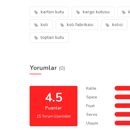
karton kutu
kargo kutusu
k
koli
koli fabrikası
kolici
toptan kutu
Yorumlar
(0)
Kalite
4.5
Space
Fiyat
Puanlar
Servis
15 Yorum Uzerinden
Ulaşım