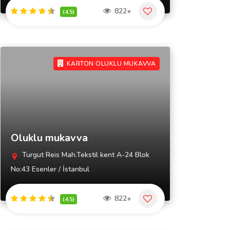
822+
(4.5)
KARTON OLUKLU MUKAVVA
Oluklu mukavva
Turgut Reis Mah.Tekstil kent A-24 Blok
No:43 Esenler / İstanbul
822+
(4.5)