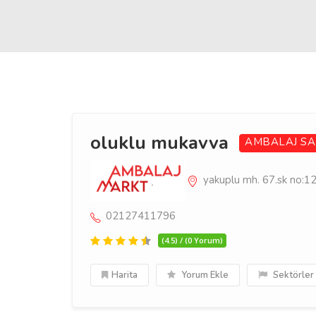
oluklu mukavva
AMBALAJ SA
yakuplu mh. 67.sk no:12b
02127411796
(4.5) / (0 Yorum)
Harita
Yorum Ekle
Sektörler