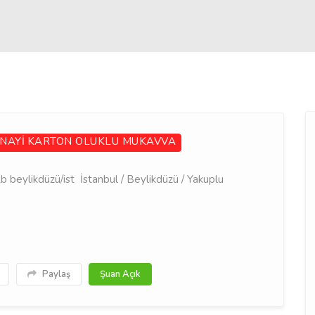
NAYİ
KARTON OLUKLU MUKAVVA
 beylikdüzü/ist İstanbul / Beylikdüzü / Yakuplu
Paylaş
Şuan Açık