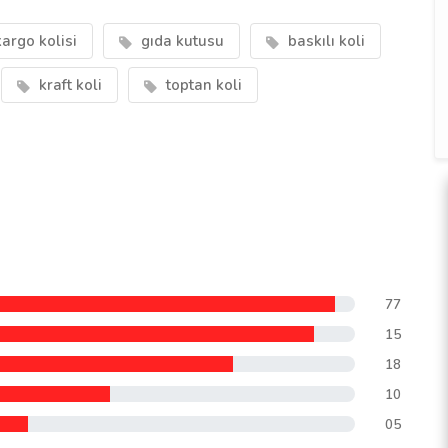
argo kolisi
gıda kutusu
baskılı koli
kraft koli
toptan koli
77
15
18
10
05