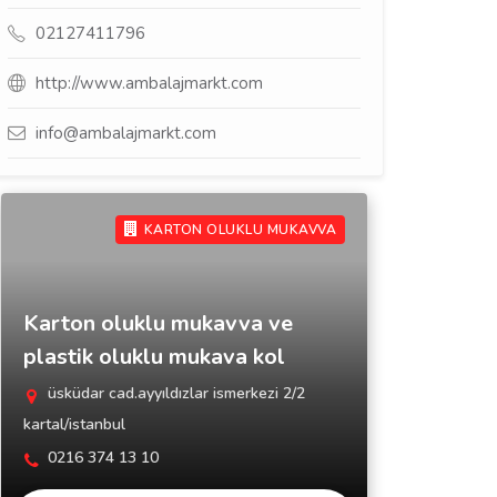
02127411796
http://www.ambalajmarkt.com
info@ambalajmarkt.com
KARTON OLUKLU MUKAVVA
Karton oluklu mukavva ve
plastik oluklu mukava kol
üsküdar cad.ayyıldızlar ismerkezi 2/2
kartal/istanbul
0216 374 13 10