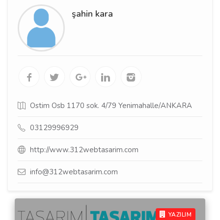
şahin kara
Ostim Osb 1170 sok. 4/79 Yenimahalle/ANKARA
03129996929
http://www.312webtasarim.com
info@312webtasarim.com
YAZILIM