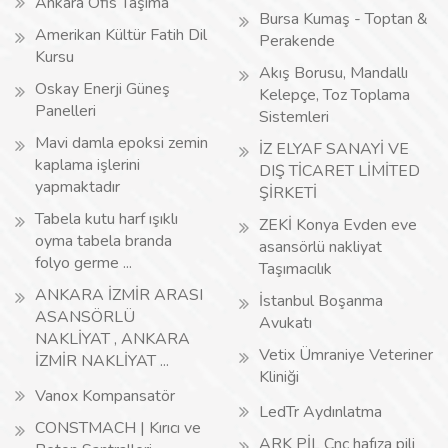
Ankara Ofis Taşıma
Bursa Kumaş - Toptan &
Amerikan Kültür Fatih Dil
Perakende
Kursu
Akış Borusu, Mandallı
Oskay Enerji Güneş
Kelepçe, Toz Toplama
Panelleri
Sistemleri
Mavi damla epoksi zemin
İZ ELYAF SANAYİ VE
kaplama işlerini
DIŞ TİCARET LİMİTED
yapmaktadır
ŞİRKETİ
Tabela kutu harf ışıklı
ZEKİ Konya Evden eve
oyma tabela branda
asansörlü nakliyat
folyo germe ...
Taşımacılık
ANKARA İZMİR ARASI
İstanbul Boşanma
ASANSÖRLÜ
Avukatı
NAKLİYAT , ANKARA
Vetix Ümraniye Veteriner
İZMİR NAKLİYAT ...
Kliniği
Vanox Kompansatör
LedTr Aydınlatma
CONSTMACH | Kırıcı ve
ARK PİL Cnc hafıza pili