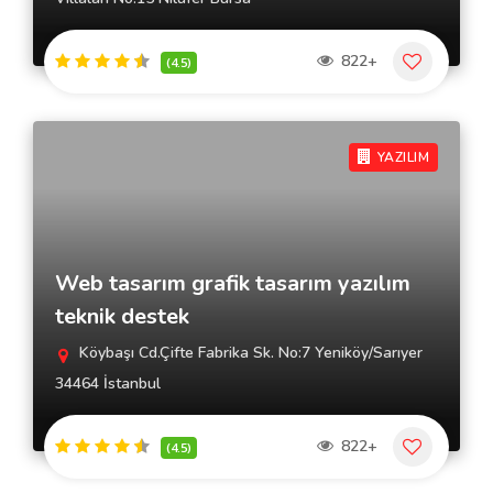
822+
(4.5)
YAZILIM
Web tasarım grafik tasarım yazılım
teknik destek
Köybaşı Cd.Çifte Fabrika Sk. No:7 Yeniköy/Sarıyer
34464 İstanbul
822+
(4.5)