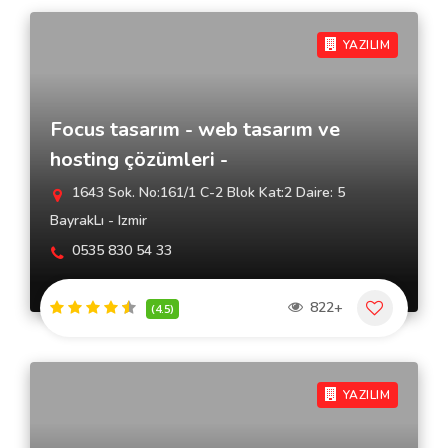
YAZILIM
Focus tasarım - web tasarım ve
hosting çözümleri -
1643 Sok. No:161/1 C-2 Blok Kat:2 Daire: 5
BayrakLı - Izmir
0535 830 54 33
822+
(4.5)
YAZILIM