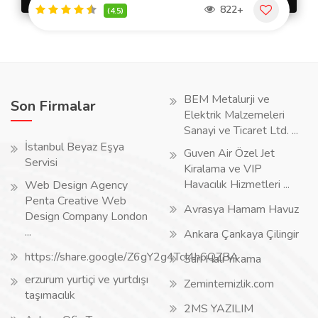
822+
(4.5)
BEM Metalurji ve
Son Firmalar
Elektrik Malzemeleri
Sanayi ve Ticaret Ltd. ...
İstanbul Beyaz Eşya
Guven Air Özel Jet
Servisi
Kiralama ve VIP
Havacılık Hizmetleri ...
Web Design Agency
Penta Creative Web
Avrasya Hamam Havuz
Design Company London
...
Ankara Çankaya Çilingir
https://share.google/Z6gY2g4TcI4h6QZBA
Sarı Halı Yıkama
erzurum yurtiçi ve yurtdışı
Zemintemizlik.com
taşımacılık
2MS YAZILIM