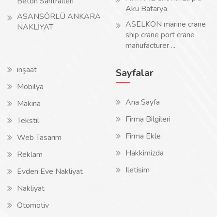
Beton Santralleri
Akü Batarya
ASANSÖRLÜ ANKARA
ASELKON marine crane
NAKLİYAT
ship crane port crane
manufacturer ...
inşaat
Sayfalar
Mobilya
Ana Sayfa
Makina
Firma Bilgileri
Tekstil
Firma Ekle
Web Tasarım
Hakkimizda
Reklam
Iletisim
Evden Eve Nakliyat
Nakliyat
Otomotiv