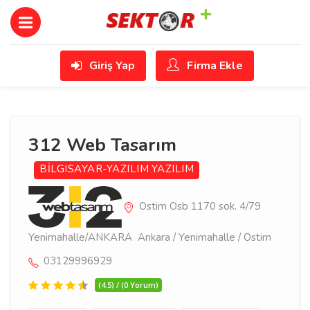
Giriş Yap
Firma Ekle
312 Web Tasarım
BİLGISAYAR-YAZILIM
YAZILIM
Ostim Osb 1170 sok. 4/79
Yenimahalle/ANKARA Ankara / Yenimahalle / Ostim
03129996929
(4.5) / (0 Yorum)