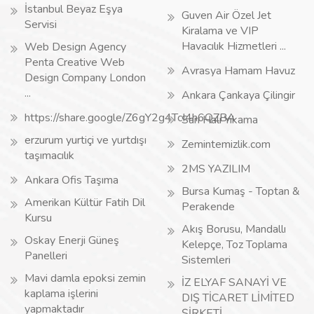
İstanbul Beyaz Eşya
Guven Air Özel Jet
Servisi
Kiralama ve VIP
Havacılık Hizmetleri ...
Web Design Agency
Penta Creative Web
Avrasya Hamam Havuz
Design Company London
...
Ankara Çankaya Çilingir
https://share.google/Z6gY2g4TcI4h6QZBA
Sarı Halı Yıkama
erzurum yurtiçi ve yurtdışı
Zemintemizlik.com
taşımacılık
2MS YAZILIM
Ankara Ofis Taşıma
Bursa Kumaş - Toptan &
Amerikan Kültür Fatih Dil
Perakende
Kursu
Akış Borusu, Mandallı
Oskay Enerji Güneş
Kelepçe, Toz Toplama
Panelleri
Sistemleri
Mavi damla epoksi zemin
İZ ELYAF SANAYİ VE
kaplama işlerini
DIŞ TİCARET LİMİTED
yapmaktadır
ŞİRKETİ