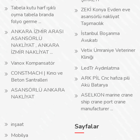
Tabela kutu harf ışıklı
ZEKİ Konya Evden eve
oyma tabela branda
asansörlü nakliyat
folyo germe ...
Taşımacılık
ANKARA İZMİR ARASI
İstanbul Boşanma
ASANSÖRLÜ
Avukatı
NAKLİYAT , ANKARA
Vetix Ümraniye Veteriner
İZMİR NAKLİYAT ...
Kliniği
Vanox Kompansatör
LedTr Aydınlatma
CONSTMACH | Kırıcı ve
ARK PİL Cnc hafıza pili
Beton Santralleri
Akü Batarya
ASANSÖRLÜ ANKARA
ASELKON marine crane
NAKLİYAT
ship crane port crane
manufacturer ...
inşaat
Sayfalar
Mobilya