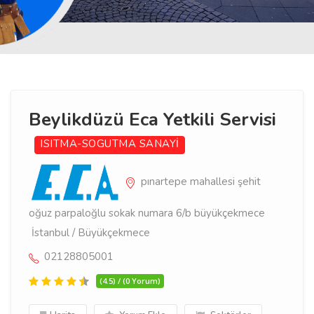
Beylikdüzü Eca Yetkili Servisi
ISITMA-SOGUTMA SANAYİ
pınartepe mahallesi şehit
oğuz parpaloğlu sokak numara 6/b büyükçekmece
İstanbul / Büyükçekmece
02128805001
(4.5) / (0 Yorum)