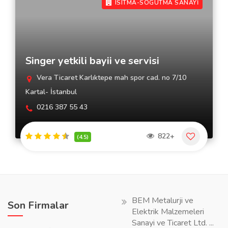
ISITMA-SOGUTMA SANAYİ
Singer yetkili bayii ve servisi
Vera Ticaret Karlıktepe mah spor cad. no 7/10
Kartal- İstanbul
0216 387 55 43
822+
(4.5)
BEM Metalurji ve
Son Firmalar
Elektrik Malzemeleri
Sanayi ve Ticaret Ltd. ...