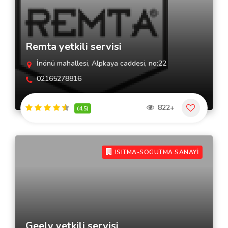
Remta yetkili servisi
İnönü mahallesi, Alpkaya caddesi, no:22
02165278816
822+
(4.5)
ISITMA-SOGUTMA SANAYİ
Geely yetkili servisi