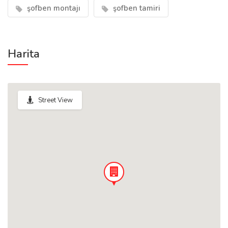
şofben montajı
şofben tamiri
Harita
Street View