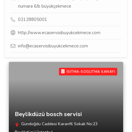
numara 6/b büyükçekmece
02128805001
http://www.ecaservisibuyukcekmece.com
info@ecaservisibuyukcekmece.com
ISITMA-SOGUTMA SANAYİ
Beylikdüzü bosch servisi
Gündoğdu Caddesi Karanfil Sokak No:23