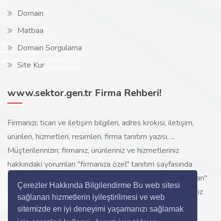
Domain
Matbaa
Domain Sorgulama
Site Kur
www.sektor.gen.tr Firma Rehberi!
Firmanızı; ticari ve iletişim bilgileri, adres krokisi, iletişim,
ürünleri, hizmetleri, resimleri, firma tanıtım yazısı, ...
Müşterilerinizin; firmanız, ürünleriniz ve hizmetleriniz
hakkındaki yorumları "firmanıza özel" tanıtım sayfasında
toplanarak ürünlerinizi, hizmetlerinizi, internette "sizi arayan"
Çerezler Hakkında Bilgilendirme Bu web sitesi
yeni müşterilerinize www.sektor.gen.tr aracılığı ile ücretsiz
sağlanan hizmetlerin iyileştirilmesi ve web
gösterilir.
sitemizde en iyi deneyimi yaşamanızı sağlamak