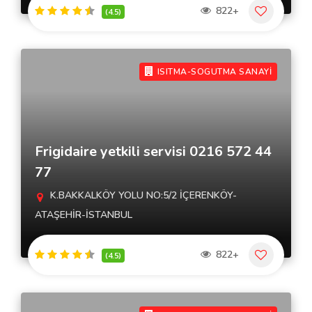
822+
(4.5)
ISITMA-SOGUTMA SANAYİ
Frigidaire yetkili servisi 0216 572 44
77
K.BAKKALKÖY YOLU NO:5/2 İÇERENKÖY-
ATAŞEHİR-İSTANBUL
822+
(4.5)