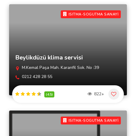
ISITMA-SOGUTMA SANAYİ
Beylikdüzü klima servisi
M.Kemal Paşa Mah. Karanfil Sok. No :39
0212 428 28 55
822+
(4.5)
ISITMA-SOGUTMA SANAYİ