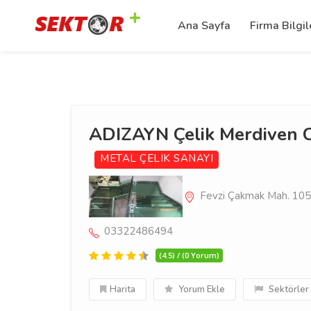
Ana Sayfa
Firma Bilgil
ADIZAYN Çelik Merdiven 
METAL ÇELIK SANAYI
Fevzi Çakmak Mah. 1057
03322486494
(4.5) / (0 Yorum)
Harita
Yorum Ekle
Sektörler