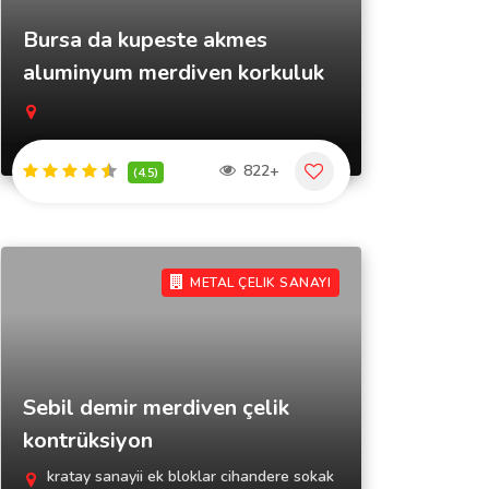
Bursa da kupeste akmes
aluminyum merdiven korkuluk
822+
(4.5)
METAL ÇELIK SANAYI
Sebil demir merdiven çelik
kontrüksiyon
kratay sanayii ek bloklar cihandere sokak