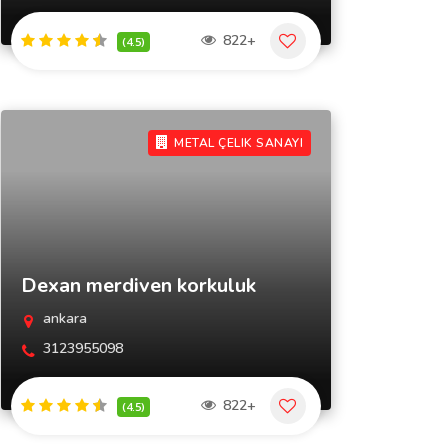
822+
(4.5)
METAL ÇELIK SANAYI
Dexan merdiven korkuluk
ankara
3123955098
822+
(4.5)