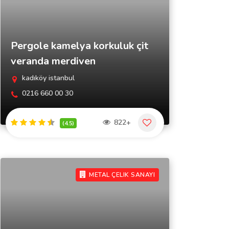
Pergole kamelya korkuluk çit
veranda merdiven
kadıköy istanbul
0216 660 00 30
822+
(4.5)
METAL ÇELIK SANAYI