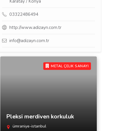
Karatay / Konya
03322486494
http://www.adizayn.com.tr
info@adizayn.com.tr
METAL ÇELIK SANAYI
Pleksi merdiven korkuluk
ümraniye-istanbul