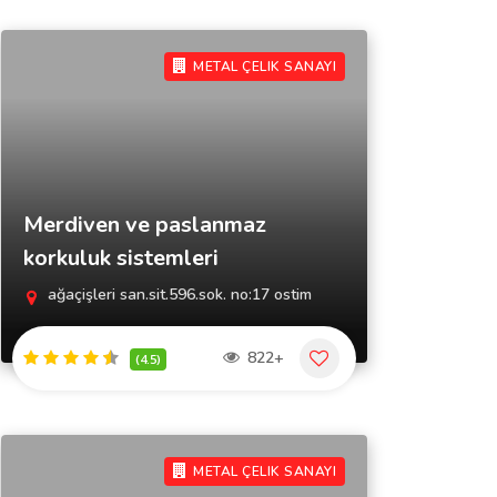
METAL ÇELIK SANAYI
Merdiven ve paslanmaz
korkuluk sistemleri
ağaçişleri san.sit.596.sok. no:17 ostim
822+
(4.5)
METAL ÇELIK SANAYI