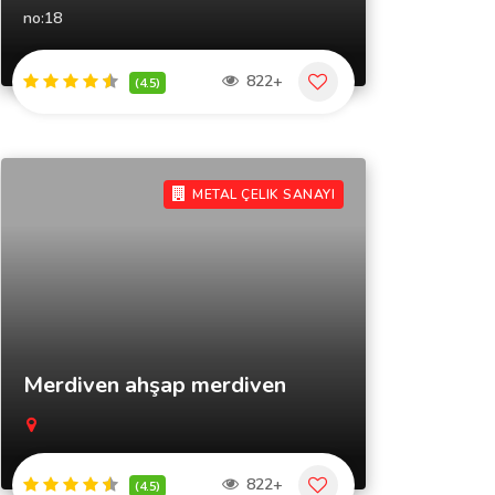
no:18
822+
(4.5)
METAL ÇELIK SANAYI
Merdiven ahşap merdiven
822+
(4.5)