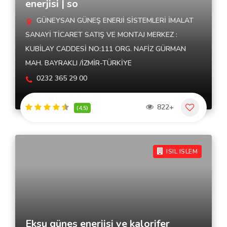
enerjisi | so
GÜNEYSAN GÜNEŞ ENERJİ SİSTEMLERİ İMALAT
SANAYİ TİCARET SATIŞ VE MONTAJ MERKEZ :
KUBİLAY CADDESİ NO:111 ORG. NAFİZ GÜRMAN
MAH. BAYRAKLI /İZMİR-TÜRKİYE
0232 365 29 00
822+
(4.5)
ISIL ISLEM
Eksu güneş enerjisi ve kalorifer