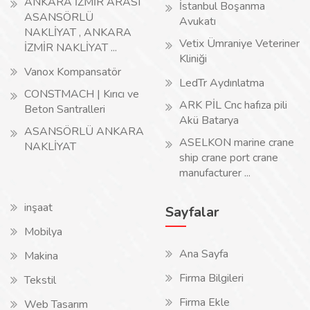
ANKARA İZMİR ARASI
İstanbul Boşanma
ASANSÖRLÜ
Avukatı
NAKLİYAT , ANKARA
Vetix Ümraniye Veteriner
İZMİR NAKLİYAT ...
Kliniği
Vanox Kompansatör
LedTr Aydınlatma
CONSTMACH | Kırıcı ve
ARK PİL Cnc hafıza pili
Beton Santralleri
Akü Batarya
ASANSÖRLÜ ANKARA
ASELKON marine crane
NAKLİYAT
ship crane port crane
manufacturer ...
inşaat
Sayfalar
Mobilya
Ana Sayfa
Makina
Firma Bilgileri
Tekstil
Firma Ekle
Web Tasarım