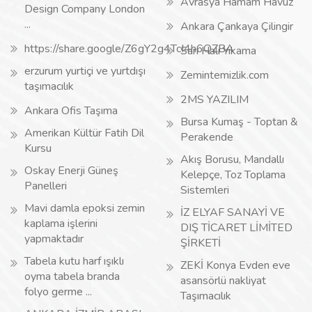
Avrasya Hamam Havuz
Design Company London
...
Ankara Çankaya Çilingir
https://share.google/Z6gY2g4TcI4h6QZBA
Sarı Halı Yıkama
erzurum yurtiçi ve yurtdışı
Zemintemizlik.com
taşımacılık
2MS YAZILIM
Ankara Ofis Taşıma
Bursa Kumaş - Toptan &
Amerikan Kültür Fatih Dil
Perakende
Kursu
Akış Borusu, Mandallı
Oskay Enerji Güneş
Kelepçe, Toz Toplama
Panelleri
Sistemleri
Mavi damla epoksi zemin
İZ ELYAF SANAYİ VE
kaplama işlerini
DIŞ TİCARET LİMİTED
yapmaktadır
ŞİRKETİ
Tabela kutu harf ışıklı
ZEKİ Konya Evden eve
oyma tabela branda
asansörlü nakliyat
folyo germe ...
Taşımacılık