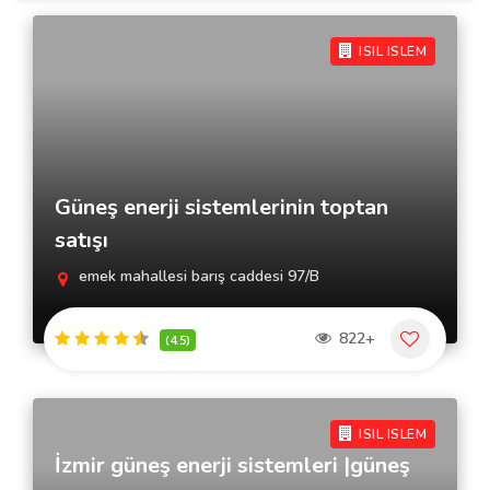
ISIL ISLEM
Güneş enerji sistemlerinin toptan
satışı
emek mahallesi barış caddesi 97/B
822+
(4.5)
ISIL ISLEM
İzmir güneş enerji sistemleri |güneş