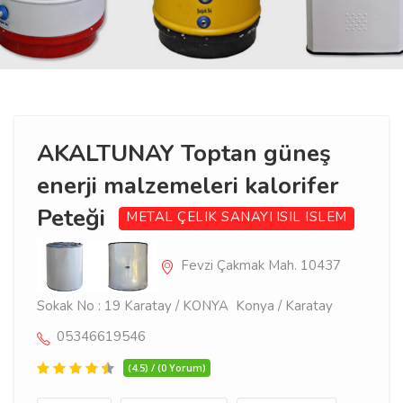
AKALTUNAY Toptan güneş
enerji malzemeleri kalorifer
Peteği
METAL ÇELIK SANAYI
ISIL ISLEM
Fevzi Çakmak Mah. 10437
Sokak No : 19 Karatay / KONYA Konya / Karatay
05346619546
(4.5) / (0 Yorum)