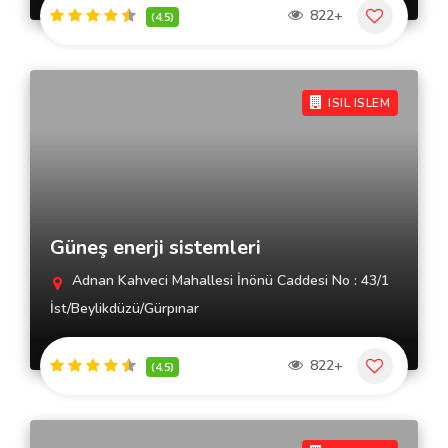
822+
(4.5)
ISIL ISLEM
Güneş enerji sistemleri
Adnan Kahveci Mahallesi İnönü Caddesi No : 43/1
İst/Beylikdüzü/Gürpınar
822+
(4.5)