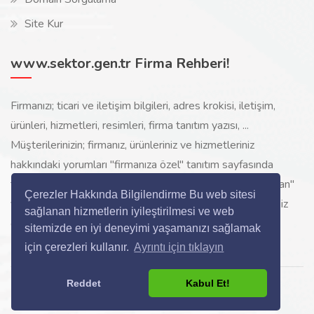
Site Kur
www.sektor.gen.tr Firma Rehberi!
Firmanızı; ticari ve iletişim bilgileri, adres krokisi, iletişim,
ürünleri, hizmetleri, resimleri, firma tanıtım yazısı, ...
Müşterilerinizin; firmanız, ürünleriniz ve hizmetleriniz
hakkındaki yorumları "firmanıza özel" tanıtım sayfasında
toplanarak ürünlerinizi, hizmetlerinizi, internette "sizi arayan"
Çerezler Hakkında Bilgilendirme Bu web sitesi
yeni müşterilerinize www.sektor.gen.tr aracılığı ile ücretsiz
sağlanan hizmetlerin iyileştirilmesi ve web
gösterilir.
sitemizde en iyi deneyimi yaşamanızı sağlamak
için çerezleri kullanır.
Ayrıntı için tıklayın
Reddet
Kabul Et!
Copyright © 2024 All Rights Reserved.