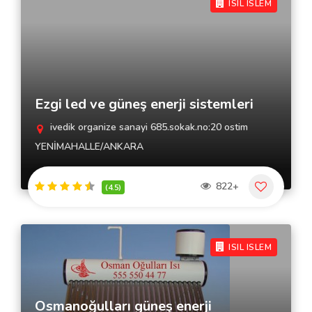
ISIL ISLEM
Ezgi led ve güneş enerji sistemleri
ivedik organize sanayi 685.sokak.no:20 ostim
YENİMAHALLE/ANKARA
822+
(4.5)
ISIL ISLEM
Osmanoğulları güneş enerji