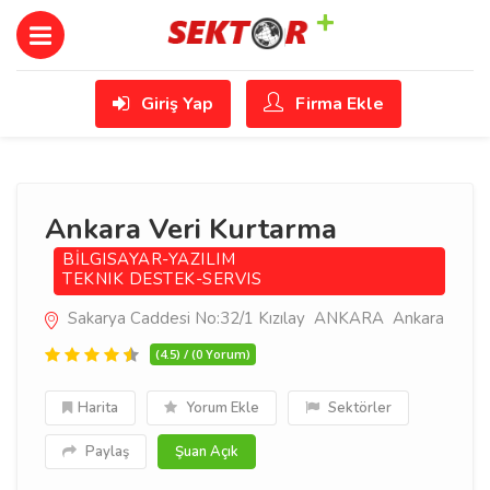
Giriş Yap
Firma Ekle
Ankara Veri Kurtarma
BİLGISAYAR-YAZILIM
TEKNIK DESTEK-SERVIS
Sakarya Caddesi No:32/1 Kızılay  ANKARA Ankara
(4.5) / (0 Yorum)
Harita
Yorum Ekle
Sektörler
Paylaş
Şuan Açık