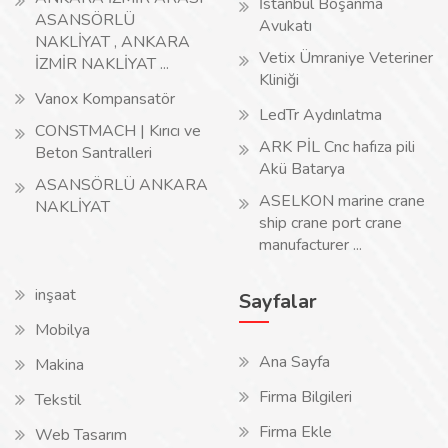
İstanbul Boşanma
ASANSÖRLÜ
Avukatı
NAKLİYAT , ANKARA
Vetix Ümraniye Veteriner
İZMİR NAKLİYAT ...
Kliniği
Vanox Kompansatör
LedTr Aydınlatma
CONSTMACH | Kırıcı ve
ARK PİL Cnc hafıza pili
Beton Santralleri
Akü Batarya
ASANSÖRLÜ ANKARA
ASELKON marine crane
NAKLİYAT
ship crane port crane
manufacturer ...
inşaat
Sayfalar
Mobilya
Ana Sayfa
Makina
Firma Bilgileri
Tekstil
Firma Ekle
Web Tasarım