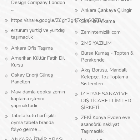
Design Company London
...
Ankara Çankaya Çilingir
https://share.google/Z6gY2g4TcI4h6QZBA
Sarı Halı Yıkama
erzurum yurtiçi ve yurtdışı
Zemintemizlik.com
taşımacılık
2MS YAZILIM
Ankara Ofis Taşıma
Bursa Kumaş - Toptan &
Amerikan Kültür Fatih Dil
Perakende
Kursu
Akış Borusu, Mandallı
Oskay Enerji Güneş
Kelepçe, Toz Toplama
Panelleri
Sistemleri
Mavi damla epoksi zemin
İZ ELYAF SANAYİ VE
kaplama işlerini
DIŞ TİCARET LİMİTED
yapmaktadır
ŞİRKETİ
Tabela kutu harf ışıklı
ZEKİ Konya Evden eve
oyma tabela branda
asansörlü nakliyat
folyo germe ...
Taşımacılık
ANKARA İZMİR ARASI