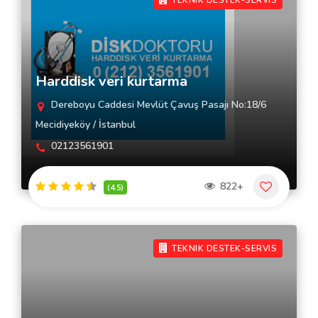
TEKNIK DESTEK-SERVIS
Harddisk veri kurtarma
Dereboyu Caddesi Mevlüt Çavuş Pasajı No:18/6
Mecidiyeköy / İstanbul
02123561901
822+
(4.5)
TEKNIK DESTEK-SERVIS