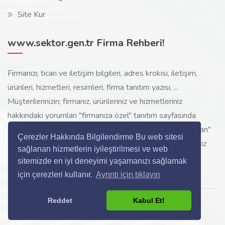
Site Kur
www.sektor.gen.tr Firma Rehberi!
Firmanızı; ticari ve iletişim bilgileri, adres krokisi, iletişim,
ürünleri, hizmetleri, resimleri, firma tanıtım yazısı, ...
Müşterilerinizin; firmanız, ürünleriniz ve hizmetleriniz
hakkındaki yorumları "firmanıza özel" tanıtım sayfasında
toplanarak ürünlerinizi, hizmetlerinizi, internette "sizi arayan"
Çerezler Hakkında Bilgilendirme Bu web sitesi
yeni müşterilerinize www.sektor.gen.tr aracılığı ile ücretsiz
sağlanan hizmetlerin iyileştirilmesi ve web
gösterilir.
sitemizde en iyi deneyimi yaşamanızı sağlamak
için çerezleri kullanır.
Ayrıntı için tıklayın
Reddet
Kabul Et!
Copyright © 2024 All Rights Reserved.