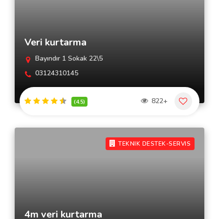
Veri kurtarma
Bayındır 1 Sokak 22\5
03124310145
822+
(4.5)
TEKNIK DESTEK-SERVIS
4m veri kurtarma