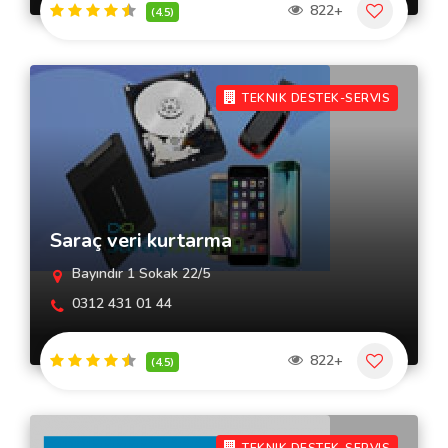
822+
(4.5)
TEKNIK DESTEK-SERVIS
Saraç veri kurtarma
Bayındır 1 Sokak 22/5
0312 431 01 44
822+
(4.5)