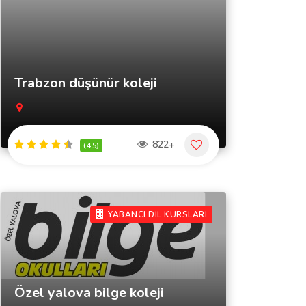
Trabzon düşünür koleji
822+
(4.5)
YABANCI DIL KURSLARI
Özel yalova bilge koleji