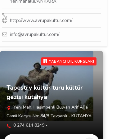
Yenimahalle/ANKARA
http://www.avrupakultur.com/
info@avrupakultur.com/
YABANCI DIL KURSLARI
Tapestry kültür turu kültür
gezisi kütahya
Yeni Mah. Haşimbenli Bulvarı Arif Ağa
Camii Karşısı No: 84/B Tavşanlı - KÜTAHYA
0 274 614 8249 -