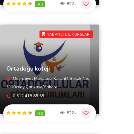
822+
(4.5)
YABANCI DIL KURSLARI
Ortadoğu koleji
Meşrutiyet Mahallesi Karanfil Sokak No:
31 Kızılay Çankaya/Ankara
0 312 418 88 58
822+
(4.5)