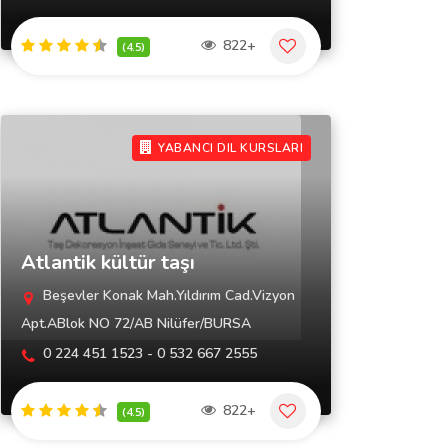
822+
(4.5)
YABANCI DIL KURSLARI
Atlantik kültür taşı
Beşevler Konak Mah.Yıldırım Cad.Vizyon
Apt.ABlok NO 72/AB Nilüfer/BURSA
0 224 451 1523 - 0 532 667 2555
822+
(4.5)