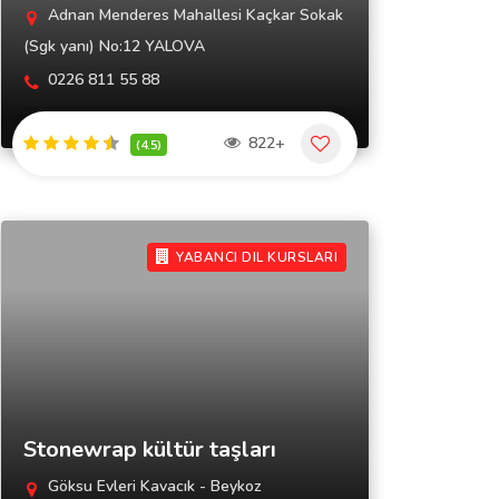
Adnan Menderes Mahallesi Kaçkar Sokak
(Sgk yanı) No:12 YALOVA
0226 811 55 88
822+
(4.5)
YABANCI DIL KURSLARI
Stonewrap kültür taşları
Göksu Evleri Kavacık - Beykoz