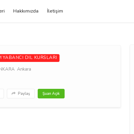
eri
Hakkımızda
İletişim
M
YABANCI DIL KURSLARI
/ANKARA Ankara
Paylaş
Şuan Açık