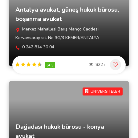
Antalya avukat, güneş hukuk bürosu,
boşanma avukat
Merkez Mahallesi Barış Manço Caddesi
Kervansaray sit. No 3G/3 KEMER/ANTALYA
0 242 814 30 04
822+
(4.5)
UNIVERSITELER
Dağadası hukuk bürosu - konya
avukat