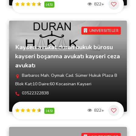
822+
(4.5)
UNIVERSITELER
Kayseri avukat duran hukuk bürosu
kayseri boşanma avukatı kayseri ceza
avukatı
Barbaros Mah. Oymak Cad. Sümer Hukuk Plaza B
Blok Kat:10 Daire:60 Kocasinan Kayseri
03522322838
822+
(4.5)