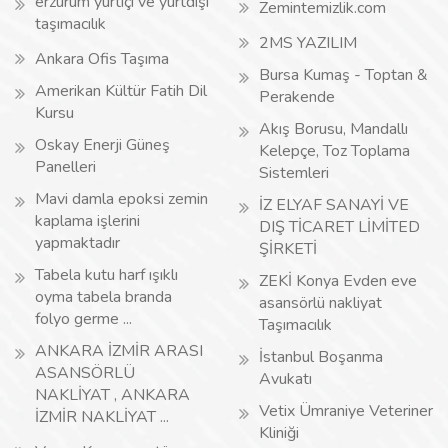
erzurum yurtiçi ve yurtdışı
Zemintemizlik.com
taşımacılık
2MS YAZILIM
Ankara Ofis Taşıma
Bursa Kumaş - Toptan &
Amerikan Kültür Fatih Dil
Perakende
Kursu
Akış Borusu, Mandallı
Oskay Enerji Güneş
Kelepçe, Toz Toplama
Panelleri
Sistemleri
Mavi damla epoksi zemin
İZ ELYAF SANAYİ VE
kaplama işlerini
DIŞ TİCARET LİMİTED
yapmaktadır
ŞİRKETİ
Tabela kutu harf ışıklı
ZEKİ Konya Evden eve
oyma tabela branda
asansörlü nakliyat
folyo germe ...
Taşımacılık
ANKARA İZMİR ARASI
İstanbul Boşanma
ASANSÖRLÜ
Avukatı
NAKLİYAT , ANKARA
Vetix Ümraniye Veteriner
İZMİR NAKLİYAT ...
Kliniği