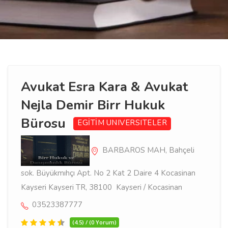
Avukat Esra Kara & Avukat
Nejla Demir Birr Hukuk
Bürosu
EGİTİM
UNIVERSITELER
BARBAROS MAH, Bahçeli
sok. Büyükmıhçı Apt. No 2 Kat 2 Daire 4 Kocasinan
Kayseri Kayseri TR, 38100 Kayseri / Kocasinan
03523387777
(4.5) / (0 Yorum)