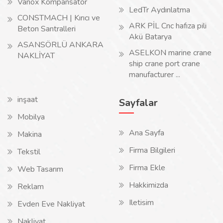
Vanox Kompansatör
LedTr Aydınlatma
CONSTMACH | Kırıcı ve
ARK PİL Cnc hafıza pili
Beton Santralleri
Akü Batarya
ASANSÖRLÜ ANKARA
ASELKON marine crane
NAKLİYAT
ship crane port crane
manufacturer ...
inşaat
Sayfalar
Mobilya
Ana Sayfa
Makina
Firma Bilgileri
Tekstil
Firma Ekle
Web Tasarım
Hakkimizda
Reklam
Iletisim
Evden Eve Nakliyat
Nakliyat