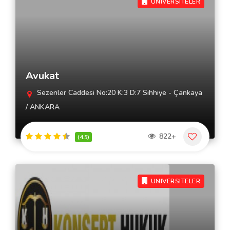
UNIVERSITELER
Avukat
Sezenler Caddesi No:20 K:3 D:7 Sıhhiye - Çankaya
/ ANKARA
822+
(4.5)
UNIVERSITELER