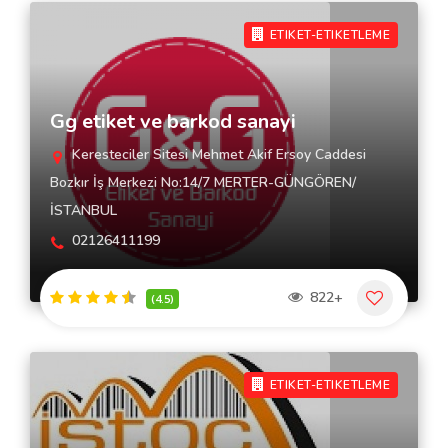
ETIKET-ETIKETLEME
Gg etiket ve barkod sanayi
Keresteciler Sitesi Mehmet Akif Ersoy Caddesi
Bozkır İş Merkezi No:14/7 MERTER-GÜNGÖREN/
İSTANBUL
02126411199
822+
(4.5)
ETIKET-ETIKETLEME