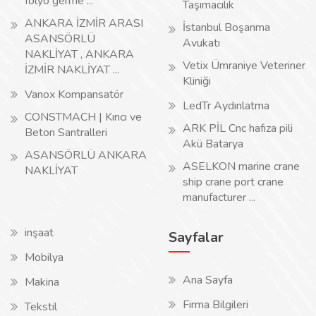
folyo germe ...
Taşımacılık
ANKARA İZMİR ARASI
İstanbul Boşanma
ASANSÖRLÜ
Avukatı
NAKLİYAT , ANKARA
Vetix Ümraniye Veteriner
İZMİR NAKLİYAT ...
Kliniği
Vanox Kompansatör
LedTr Aydınlatma
CONSTMACH | Kırıcı ve
ARK PİL Cnc hafıza pili
Beton Santralleri
Akü Batarya
ASANSÖRLÜ ANKARA
ASELKON marine crane
NAKLİYAT
ship crane port crane
manufacturer ...
inşaat
Sayfalar
Mobilya
Ana Sayfa
Makina
Firma Bilgileri
Tekstil