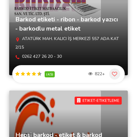
Barkod etiketi - ribon - barkod yazıcı
- barkodlu metal etiket
ATATÜRK MAH. KALICI İŞ MERKEZİ 557 ADA KAT
2/15
0262 427 26 20 - 30
822+
(4.5)
ETIKET-ETIKETLEME
Hepsi barkod - etiket & barkod