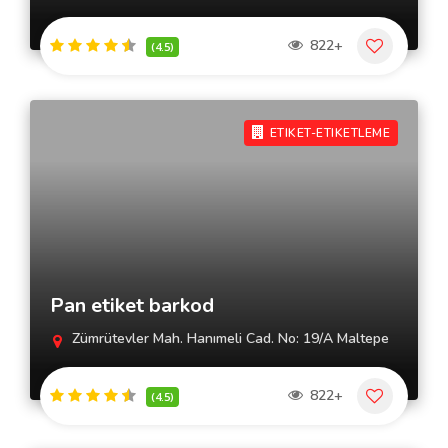
822+
(4.5)
ETIKET-ETIKETLEME
Pan etiket barkod
Zümrütevler Mah. Hanımeli Cad. No: 19/A Maltepe
822+
(4.5)