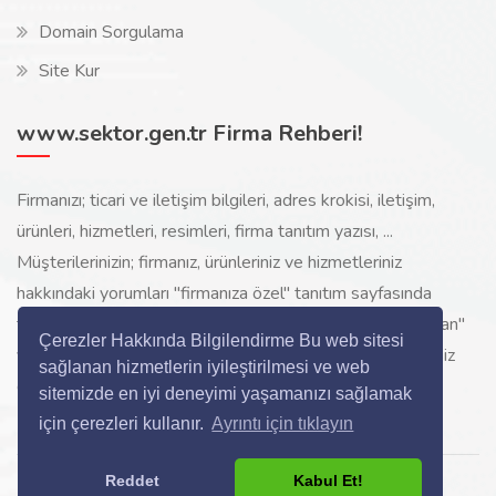
Domain Sorgulama
Site Kur
www.sektor.gen.tr Firma Rehberi!
Firmanızı; ticari ve iletişim bilgileri, adres krokisi, iletişim,
ürünleri, hizmetleri, resimleri, firma tanıtım yazısı, ...
Müşterilerinizin; firmanız, ürünleriniz ve hizmetleriniz
hakkındaki yorumları "firmanıza özel" tanıtım sayfasında
toplanarak ürünlerinizi, hizmetlerinizi, internette "sizi arayan"
Çerezler Hakkında Bilgilendirme Bu web sitesi
yeni müşterilerinize www.sektor.gen.tr aracılığı ile ücretsiz
sağlanan hizmetlerin iyileştirilmesi ve web
gösterilir.
sitemizde en iyi deneyimi yaşamanızı sağlamak
için çerezleri kullanır.
Ayrıntı için tıklayın
Reddet
Kabul Et!