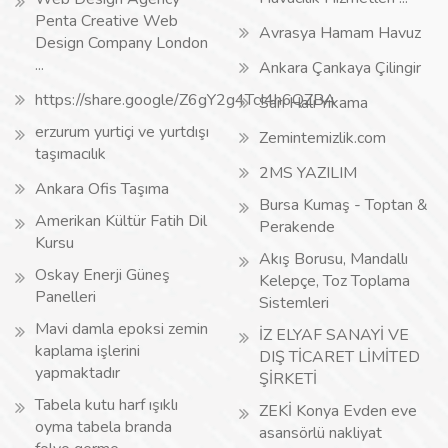
Penta Creative Web
Avrasya Hamam Havuz
Design Company London
...
Ankara Çankaya Çilingir
https://share.google/Z6gY2g4TcI4h6QZBA
Sarı Halı Yıkama
erzurum yurtiçi ve yurtdışı
Zemintemizlik.com
taşımacılık
2MS YAZILIM
Ankara Ofis Taşıma
Bursa Kumaş - Toptan &
Amerikan Kültür Fatih Dil
Perakende
Kursu
Akış Borusu, Mandallı
Oskay Enerji Güneş
Kelepçe, Toz Toplama
Panelleri
Sistemleri
Mavi damla epoksi zemin
İZ ELYAF SANAYİ VE
kaplama işlerini
DIŞ TİCARET LİMİTED
yapmaktadır
ŞİRKETİ
Tabela kutu harf ışıklı
ZEKİ Konya Evden eve
oyma tabela branda
asansörlü nakliyat