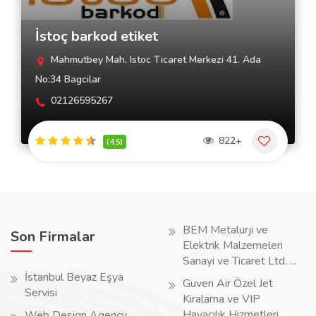
İstoç barkod etiket
Mahmutbey Mah. Istoc Ticaret Merkezi 41. Ada
No:34 Bagcilar
02126595267
822+
(4.5)
BEM Metalurji ve
Son Firmalar
Elektrik Malzemeleri
Sanayi ve Ticaret Ltd. ...
İstanbul Beyaz Eşya
Guven Air Özel Jet
Servisi
Kiralama ve VIP
Havacılık Hizmetleri ...
Web Design Agency