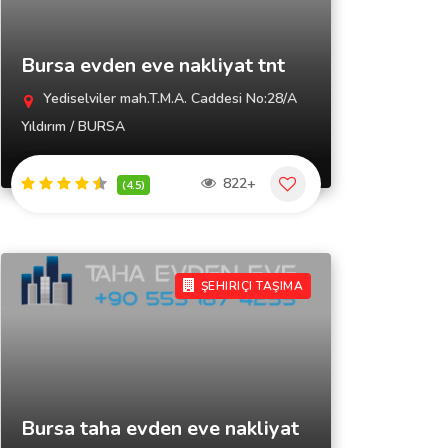
Bursa evden eve nakliyat tnt
Yediselviler mah.T.M.A. Caddesi No:28/A
Yıldırım / BURSA
822+
(4.5)
ŞEHIRIÇI TAŞIMA
Bursa taha evden eve nakliyat