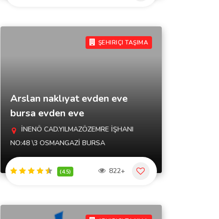
ŞEHIRIÇI TAŞIMA
Arslan naklıyat evden eve
bursa evden eve
İNENÖ CAD.YILMAZÖZEMRE İŞHANI
NO:48 \3 OSMANGAZİ BURSA
822+
(4.5)