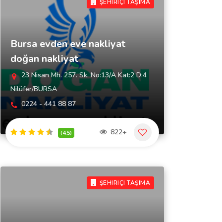
ŞEHIRIÇI TAŞIMA
Bursa evden eve nakliyat
doğan nakliyat
23 Nisan Mh. 257. Sk. No:13/A Kat:2 D:4
Nilüfer/BURSA
0224 - 441 88 87
822+
(4.5)
ŞEHIRIÇI TAŞIMA