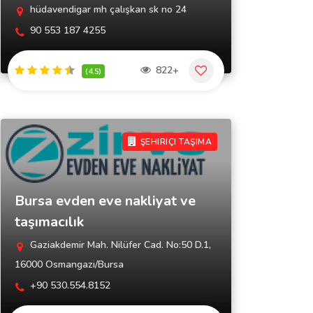
hüdavendigar mh çalışkan sk no 24
90 553 187 4255
822+
(4.5)
ŞEHIRIÇI TAŞIMA
Bursa evden eve nakliyat ve
taşımacılık
Gaziakdemir Mah. Nilüfer Cad. No:50 D.1,
16000 Osmangazi/Bursa
+90 530.554.8152