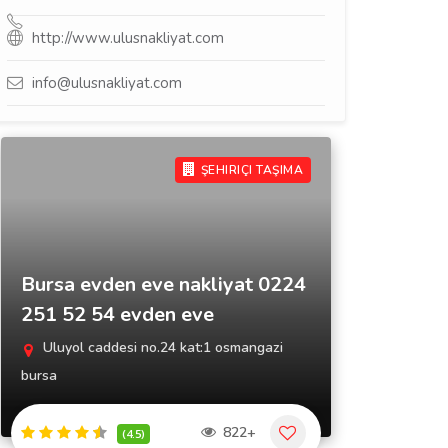
http://www.ulusnakliyat.com
info@ulusnakliyat.com
ŞEHIRIÇI TAŞIMA
Bursa evden eve nakliyat 0224
251 52 54 evden eve
Uluyol caddesi no.24 kat:1 osmangazi
bursa
822+
(4.5)