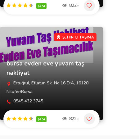
822+
(4.5)
ŞEHIRIÇI TAŞIMA
bursa evden eve yuvam taş
nakliyat
Ertuğrul, Eflatun Sk. No:16 D:A, 16120
Nilüfer/Bursa
0545 432 3745
822+
(4.5)