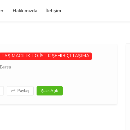
eri
Hakkımızda
İletişim
TAŞIMACILIK-LOJİSTİK
ŞEHIRIÇI TAŞIMA
 Bursa
Paylaş
Şuan Açık