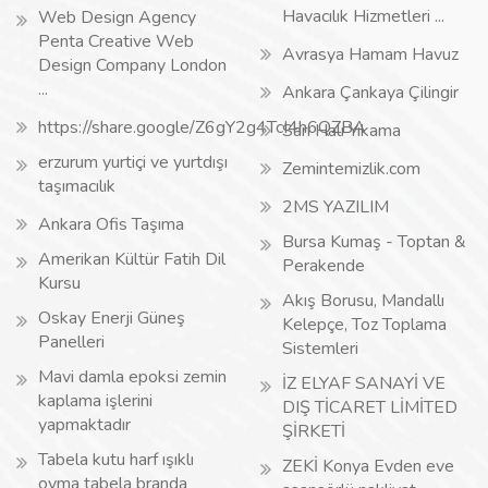
Havacılık Hizmetleri ...
Web Design Agency
Penta Creative Web
Avrasya Hamam Havuz
Design Company London
...
Ankara Çankaya Çilingir
https://share.google/Z6gY2g4TcI4h6QZBA
Sarı Halı Yıkama
erzurum yurtiçi ve yurtdışı
Zemintemizlik.com
taşımacılık
2MS YAZILIM
Ankara Ofis Taşıma
Bursa Kumaş - Toptan &
Amerikan Kültür Fatih Dil
Perakende
Kursu
Akış Borusu, Mandallı
Oskay Enerji Güneş
Kelepçe, Toz Toplama
Panelleri
Sistemleri
Mavi damla epoksi zemin
İZ ELYAF SANAYİ VE
kaplama işlerini
DIŞ TİCARET LİMİTED
yapmaktadır
ŞİRKETİ
Tabela kutu harf ışıklı
ZEKİ Konya Evden eve
oyma tabela branda