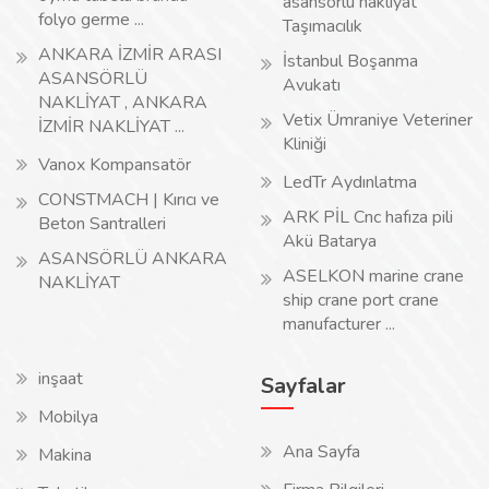
asansörlü nakliyat
folyo germe ...
Taşımacılık
ANKARA İZMİR ARASI
İstanbul Boşanma
ASANSÖRLÜ
Avukatı
NAKLİYAT , ANKARA
Vetix Ümraniye Veteriner
İZMİR NAKLİYAT ...
Kliniği
Vanox Kompansatör
LedTr Aydınlatma
CONSTMACH | Kırıcı ve
ARK PİL Cnc hafıza pili
Beton Santralleri
Akü Batarya
ASANSÖRLÜ ANKARA
ASELKON marine crane
NAKLİYAT
ship crane port crane
manufacturer ...
inşaat
Sayfalar
Mobilya
Ana Sayfa
Makina