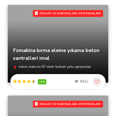
INSAAT-IS MAKINALARI-EKIPMANLARI
Fsmakina kırma eleme yıkama beton
santralleri imal
inönü mah.no:57 izmir torbalı yolu ayrancılar
822+
(4.5)
INSAAT-IS MAKINALARI-EKIPMANLARI