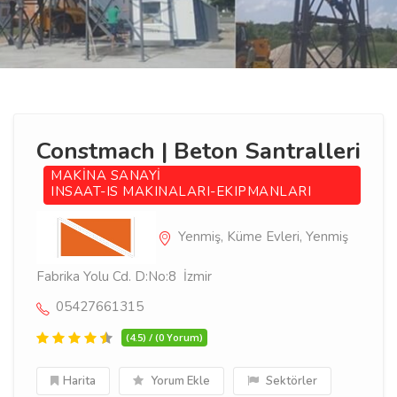
Constmach | Beton Santralleri
MAKİNA SANAYİ
INSAAT-IS MAKINALARI-EKIPMANLARI
Yenmiş, Küme Evleri, Yenmiş
Fabrika Yolu Cd. D:No:8 İzmir
05427661315
(4.5) / (0 Yorum)
Harita
Yorum Ekle
Sektörler