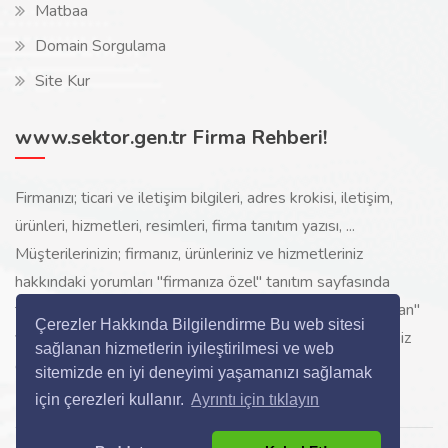
Matbaa
Domain Sorgulama
Site Kur
www.sektor.gen.tr Firma Rehberi!
Firmanızı; ticari ve iletişim bilgileri, adres krokisi, iletişim,
ürünleri, hizmetleri, resimleri, firma tanıtım yazısı, ...
Müşterilerinizin; firmanız, ürünleriniz ve hizmetleriniz
hakkındaki yorumları "firmanıza özel" tanıtım sayfasında
toplanarak ürünlerinizi, hizmetlerinizi, internette "sizi arayan"
Çerezler Hakkında Bilgilendirme Bu web sitesi
yeni müşterilerinize www.sektor.gen.tr aracılığı ile ücretsiz
sağlanan hizmetlerin iyileştirilmesi ve web
gösterilir.
sitemizde en iyi deneyimi yaşamanızı sağlamak
için çerezleri kullanır.
Ayrıntı için tıklayın