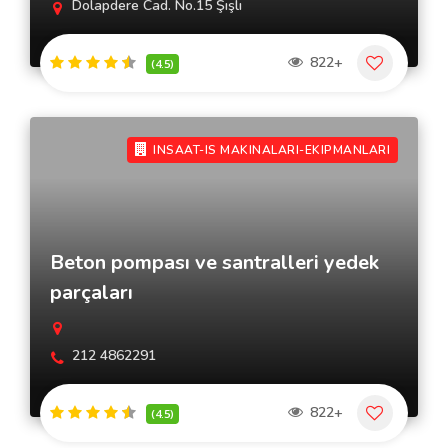
Dolapdere Cad. No.15 Şışlı
822+
(4.5)
INSAAT-IS MAKINALARI-EKIPMANLARI
Beton pompası ve santralleri yedek
parçaları
212 4862291
822+
(4.5)