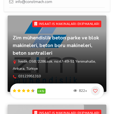
info@constmach.com
INSAAT-IS MAKINALARI-EKIPMANLARI
Zim mühendislik beton parke ve blok
makineleri, beton boru makineleri,
beton santralleri
İvedik OSB, 2286.sok. no:47-49-51 Yenimahalle,
Ankara, Türkiye
03123951310
822+
(4.5)
INSAAT-IS MAKINALARI-EKIPMANLARI