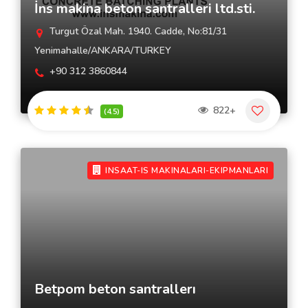
İns makina beton santralleri ltd.sti.
Turgut Özal Mah. 1940. Cadde, No:81/31
Yenimahalle/ANKARA/TURKEY
+90 312 3860844
822+
(4.5)
INSAAT-IS MAKINALARI-EKIPMANLARI
Betpom beton santrallerı