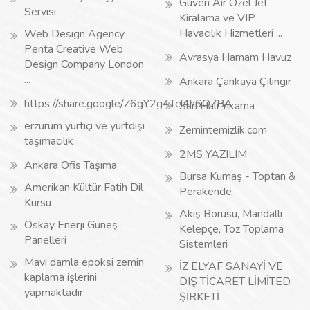
Guven Air Özel Jet
Servisi
Kiralama ve VIP
Havacılık Hizmetleri ...
Web Design Agency
Penta Creative Web
Avrasya Hamam Havuz
Design Company London
...
Ankara Çankaya Çilingir
https://share.google/Z6gY2g4TcI4h6QZBA
Sarı Halı Yıkama
erzurum yurtiçi ve yurtdışı
Zemintemizlik.com
taşımacılık
2MS YAZILIM
Ankara Ofis Taşıma
Bursa Kumaş - Toptan &
Amerikan Kültür Fatih Dil
Perakende
Kursu
Akış Borusu, Mandallı
Oskay Enerji Güneş
Kelepçe, Toz Toplama
Panelleri
Sistemleri
Mavi damla epoksi zemin
İZ ELYAF SANAYİ VE
kaplama işlerini
DIŞ TİCARET LİMİTED
yapmaktadır
ŞİRKETİ