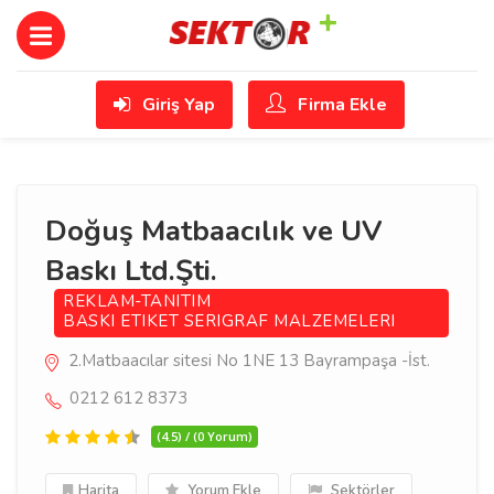
Giriş Yap
Firma Ekle
Doğuş Matbaacılık ve UV
Baskı Ltd.Şti.
REKLAM-TANITIM
BASKI ETIKET SERIGRAF MALZEMELERI
2.Matbaacılar sitesi No 1NE 13 Bayrampaşa -İst.
0212 612 8373
(4.5) / (0 Yorum)
Harita
Yorum Ekle
Sektörler