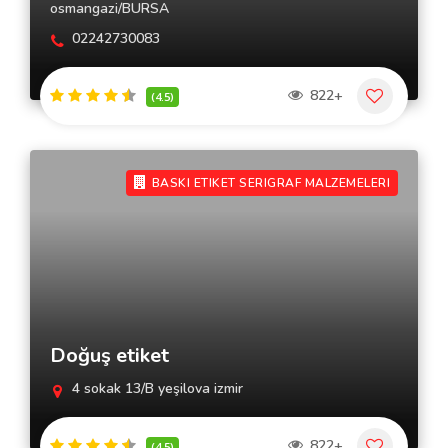
osmangazi/BURSA
02242730083
822+
(4.5)
BASKI ETIKET SERIGRAF MALZEMELERI
Doğuş etiket
4 sokak 13/B yeşilova izmir
822+
(4.5)