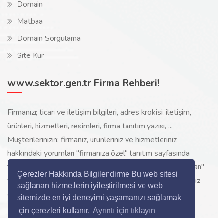
Domain
Matbaa
Domain Sorgulama
Site Kur
www.sektor.gen.tr Firma Rehberi!
Firmanızı; ticari ve iletişim bilgileri, adres krokisi, iletişim,
ürünleri, hizmetleri, resimleri, firma tanıtım yazısı, ...
Müşterilerinizin; firmanız, ürünleriniz ve hizmetleriniz
hakkındaki yorumları "firmanıza özel" tanıtım sayfasında
toplanarak ürünlerinizi, hizmetlerinizi, internette "sizi arayan"
Çerezler Hakkında Bilgilendirme Bu web sitesi
yeni müşterilerinize www.sektor.gen.tr aracılığı ile ücretsiz
sağlanan hizmetlerin iyileştirilmesi ve web
gösterilir.
sitemizde en iyi deneyimi yaşamanızı sağlamak
için çerezleri kullanır.
Ayrıntı için tıklayın