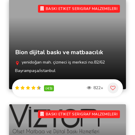
BASKI ETIKET SERIGRAF MALZEMELERI
Bion dijital baskı ve matbaacılık
yenidoğan mah. çizmeci iş merkezi no.82/62
Bayrampaşa/istanbul
822+
(4.5)
BASKI ETIKET SERIGRAF MALZEMELERI