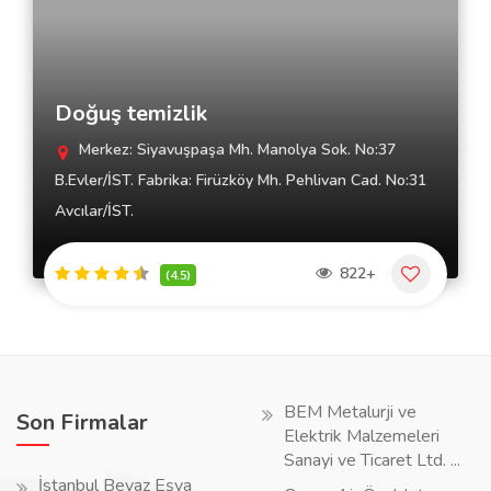
Doğuş temizlik
Merkez: Siyavuşpaşa Mh. Manolya Sok. No:37
B.Evler/İST. Fabrika: Firüzköy Mh. Pehlivan Cad. No:31
Avcılar/İST.
822+
(4.5)
BEM Metalurji ve
Son Firmalar
Elektrik Malzemeleri
Sanayi ve Ticaret Ltd. ...
İstanbul Beyaz Eşya