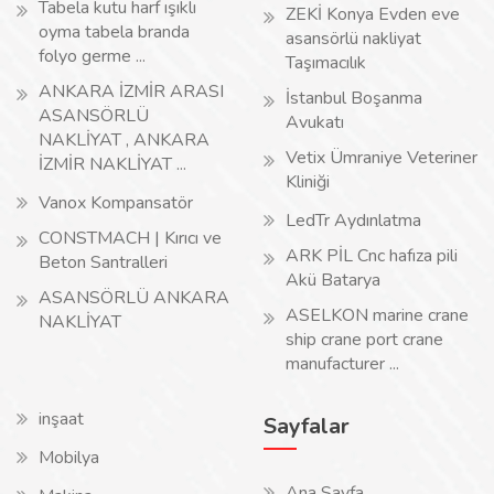
Tabela kutu harf ışıklı
ZEKİ Konya Evden eve
oyma tabela branda
asansörlü nakliyat
folyo germe ...
Taşımacılık
ANKARA İZMİR ARASI
İstanbul Boşanma
ASANSÖRLÜ
Avukatı
NAKLİYAT , ANKARA
Vetix Ümraniye Veteriner
İZMİR NAKLİYAT ...
Kliniği
Vanox Kompansatör
LedTr Aydınlatma
CONSTMACH | Kırıcı ve
ARK PİL Cnc hafıza pili
Beton Santralleri
Akü Batarya
ASANSÖRLÜ ANKARA
ASELKON marine crane
NAKLİYAT
ship crane port crane
manufacturer ...
inşaat
Sayfalar
Mobilya
Ana Sayfa