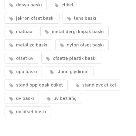
dosya baskı
etiket
jakron ofset baskı
lens baskı
matbaa
metal dergi kapak baskı
metalize baskı
nylon ofset baskı
ofset uv
ofsette plastik baskı
opp baskı
stand giydirme
stand opp opak etiket
stand pvc etiket
uv baskı
uv bez afiş
uv ofset baskı