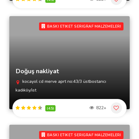
BASKI ETIKET SERIGRAF MALZEMELERI
Doğuş nakliyat
kocayol cd merve aprt no:43/3 üstbostancı
kadıköy/ist
822+
(4.5)
BASKI ETIKET SERIGRAF MALZEMELERI