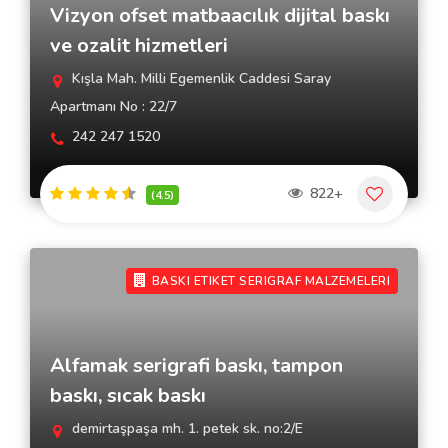
Vizyon ofset matbaacılık dijital baskı
ve ozalit hizmetleri
Kışla Mah. Milli Egemenlik Caddesi Saray
Apartmanı No : 22/7
242 247 1520
822+
(4.5)
BASKI ETIKET SERIGRAF MALZEMELERI
Alfamak serigrafi baskı, tampon
baskı, sıcak baskı
demirtaşpaşa mh. 1. petek sk. no:2/E