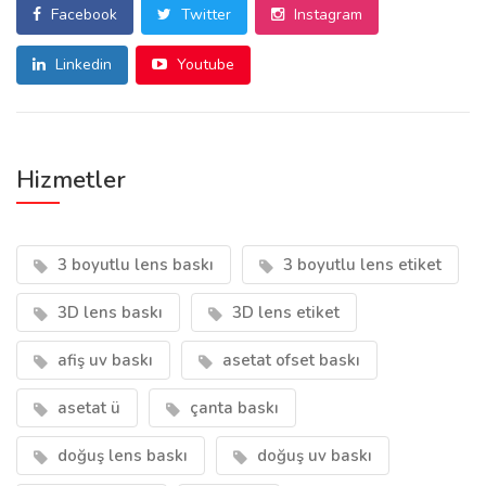
Facebook
Twitter
Instagram
Linkedin
Youtube
Hizmetler
3 boyutlu lens baskı
3 boyutlu lens etiket
3D lens baskı
3D lens etiket
afiş uv baskı
asetat ofset baskı
asetat ü
çanta baskı
doğuş lens baskı
doğuş uv baskı