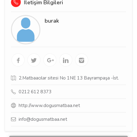
İletişim Bilgileri
burak
2.Matbaacılar sitesi No 1NE 13 Bayrampaşa -İst.
0212 612 8373
http://www.dogusmatbaa.net
info@dogusmatbaa.net