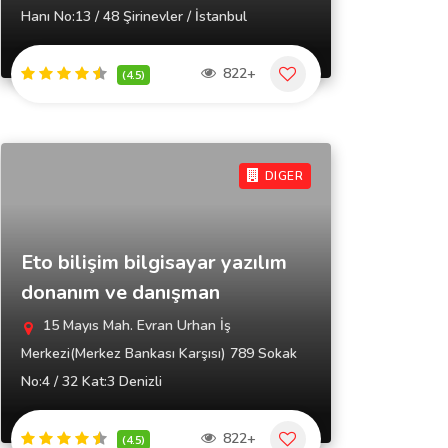
Hanı No:13 / 48 Şirinevler / İstanbul
822+
(4.5)
DIGER
Eto bilişim bilgisayar yazılım
donanım ve danışman
15 Mayıs Mah. Evran Urhan İş
Merkezi(Merkez Bankası Karşısı) 789 Sokak
No:4 / 32 Kat:3 Denizli
822+
(4.5)