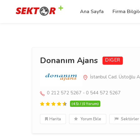
Ana Sayfa
Firma Bilgil
Donanım Ajans
DIGER
İstanbul Cad. Üstoğlu Ap
0 212 572 5267 - 0 544 572 5267
(4.5) / (0 Yorum)
Harita
Yorum Ekle
Sektörler