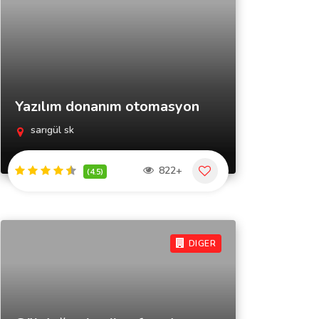
Yazılım donanım otomasyon
sarıgül sk
822+
(4.5)
DIGER