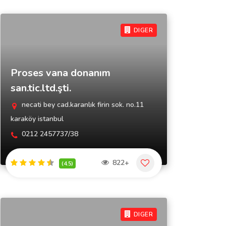
DIGER
Proses vana donanım
san.tic.ltd.şti.
necati bey cad.karanlık firin sok. no.11
karaköy istanbul
0212 2457737/38
822+
(4.5)
DIGER