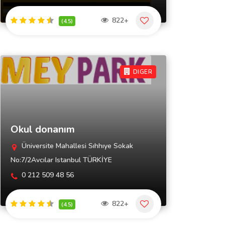
822+
(4.5)
DIGER
Okul donanım
Üniversite Mahallesi Sıhhıye Sokak
No:7/2Avcılar Istanbul TÜRKİYE
0 212 509 48 56
822+
(4.5)