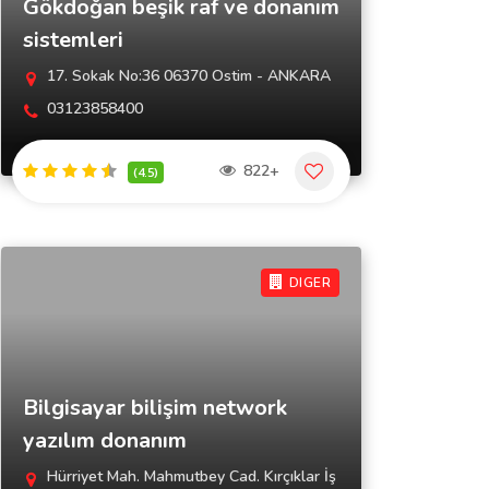
Gökdoğan beşik raf ve donanım
sistemleri
17. Sokak No:36 06370 Ostim - ANKARA
03123858400
822+
(4.5)
DIGER
Bilgisayar bilişim network
yazılım donanım
Hürriyet Mah. Mahmutbey Cad. Kırçıklar İş