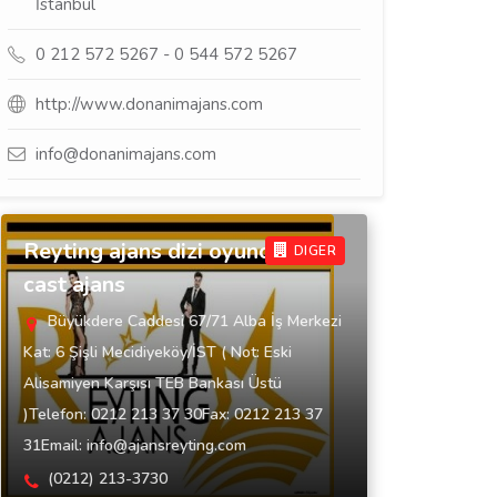
İstanbul
0 212 572 5267 - 0 544 572 5267
http://www.donanimajans.com
info@donanimajans.com
Reyting ajans dizi oyunculuk
DIGER
cast ajans
Büyükdere Caddesi 67/71 Alba İş Merkezi
Kat: 6 Şişli Mecidiyeköy/İST ( Not: Eski
Alisamiyen Karşısı TEB Bankası Üstü
)Telefon: 0212 213 37 30Fax: 0212 213 37
31Email: info@ajansreyting.com
(0212) 213-3730