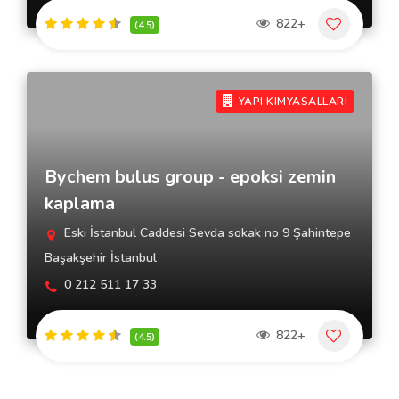
822+
(4.5)
YAPI KIMYASALLARI
Bychem bulus group - epoksi zemin
kaplama
Eski İstanbul Caddesi Sevda sokak no 9 Şahintepe
Başakşehir İstanbul
0 212 511 17 33
822+
(4.5)