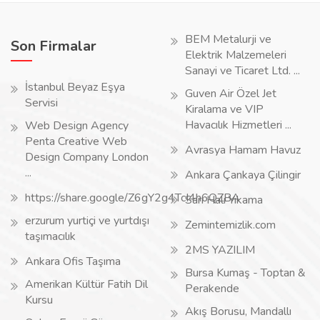
BEM Metalurji ve
Son Firmalar
Elektrik Malzemeleri
Sanayi ve Ticaret Ltd. ...
İstanbul Beyaz Eşya
Guven Air Özel Jet
Servisi
Kiralama ve VIP
Havacılık Hizmetleri ...
Web Design Agency
Penta Creative Web
Avrasya Hamam Havuz
Design Company London
...
Ankara Çankaya Çilingir
https://share.google/Z6gY2g4TcI4h6QZBA
Sarı Halı Yıkama
erzurum yurtiçi ve yurtdışı
Zemintemizlik.com
taşımacılık
2MS YAZILIM
Ankara Ofis Taşıma
Bursa Kumaş - Toptan &
Amerikan Kültür Fatih Dil
Perakende
Kursu
Akış Borusu, Mandallı