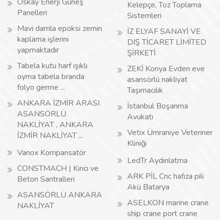
Oskay Enerji Güneş
Kelepçe, Toz Toplama
Panelleri
Sistemleri
Mavi damla epoksi zemin
İZ ELYAF SANAYİ VE
kaplama işlerini
DIŞ TİCARET LİMİTED
yapmaktadır
ŞİRKETİ
Tabela kutu harf ışıklı
ZEKİ Konya Evden eve
oyma tabela branda
asansörlü nakliyat
folyo germe ...
Taşımacılık
ANKARA İZMİR ARASI
İstanbul Boşanma
ASANSÖRLÜ
Avukatı
NAKLİYAT , ANKARA
Vetix Ümraniye Veteriner
İZMİR NAKLİYAT ...
Kliniği
Vanox Kompansatör
LedTr Aydınlatma
CONSTMACH | Kırıcı ve
ARK PİL Cnc hafıza pili
Beton Santralleri
Akü Batarya
ASANSÖRLÜ ANKARA
ASELKON marine crane
NAKLİYAT
ship crane port crane