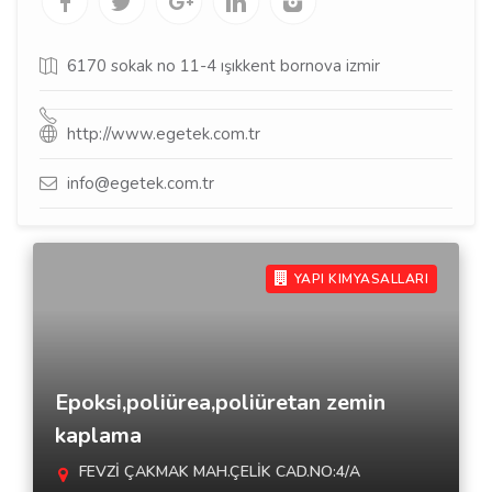
6170 sokak no 11-4 ışıkkent bornova izmir
http://www.egetek.com.tr
info@egetek.com.tr
YAPI KIMYASALLARI
Epoksi,poliürea,poliüretan zemin
kaplama
FEVZİ ÇAKMAK MAH.ÇELİK CAD.NO:4/A