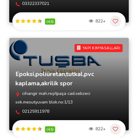
03322337021
822+
(4.5)
YAPI KIMYASALLARI
Epoksi,poliüretan,tutkal,pvc
kaplama,akrilik spor
cihangir mah.reşitpaşa cad.sebzeci
sok.mesutyuvam blok.no:1/13
02125911978
822+
(4.5)