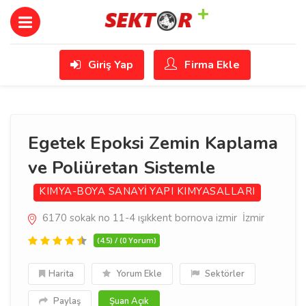
Giriş Yap
Firma Ekle
Egetek Epoksi Zemin Kaplama
ve Poliüretan Sistemle
KIMYA-BOYA SANAYİ
YAPI KIMYASALLARI
6170 sokak no 11-4 ışıkkent bornova izmir İzmir
(4.5) / (0 Yorum)
Harita
Yorum Ekle
Sektörler
Paylaş
Şuan Açık