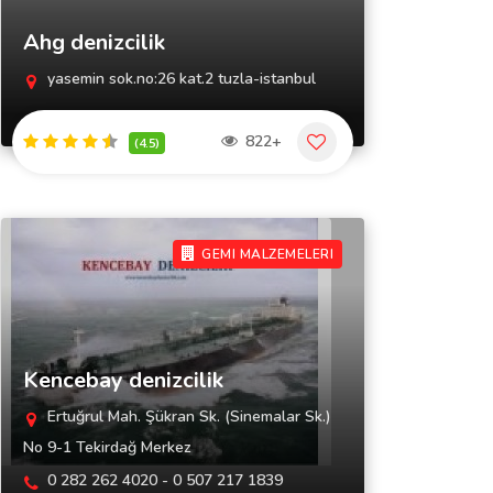
Ahg denizcilik
yasemin sok.no:26 kat.2 tuzla-istanbul
822+
(4.5)
GEMI MALZEMELERI
Kencebay denizcilik
Ertuğrul Mah. Şükran Sk. (Sinemalar Sk.)
No 9-1 Tekirdağ Merkez
0 282 262 4020 - 0 507 217 1839