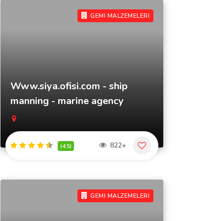
GEMI MALZEMELERI
Www.siya.ofisi.com - ship
manning - marine agency
822+
(4.5)
GEMI MALZEMELERI