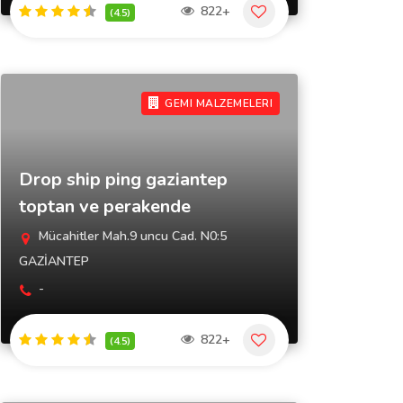
822+
(4.5)
GEMI MALZEMELERI
Drop ship ping gaziantep
toptan ve perakende
Mücahitler Mah.9 uncu Cad. N0:5
GAZİANTEP
-
822+
(4.5)