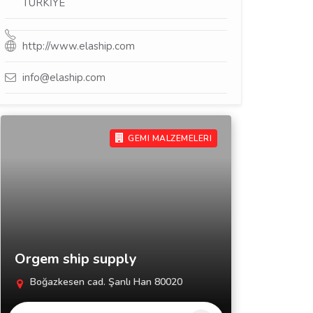
TÜRKİYE
http://www.elaship.com
info@elaship.com
GEMI MALZEMELERI
Orgem ship supply
Boğazkesen cad. Şanlı Han 80020