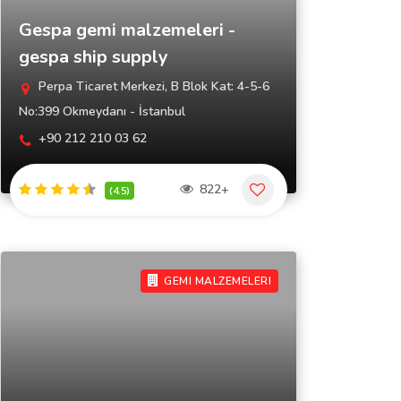
Gespa gemi malzemeleri -
gespa ship supply
Perpa Ticaret Merkezi, B Blok Kat: 4-5-6
No:399 Okmeydanı - İstanbul
+90 212 210 03 62
822+
(4.5)
GEMI MALZEMELERI