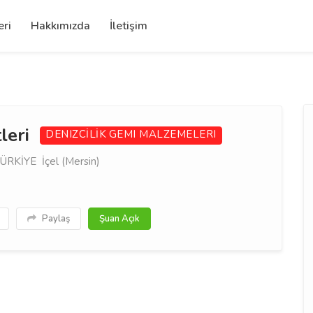
eri
Hakkımızda
İletişim
leri
DENIZCİLİK
GEMI MALZEMELERI
ÜRKİYE İçel (Mersin)
Paylaş
Şuan Açık