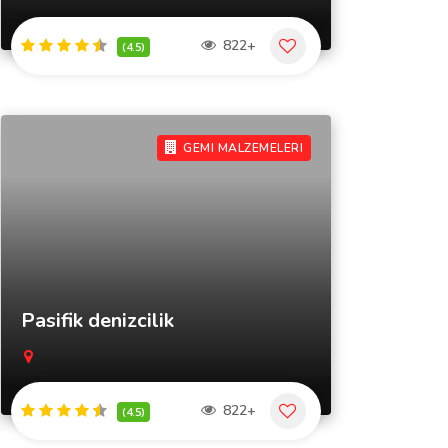
822+
(4.5)
GEMI MALZEMELERI
Pasifik denizcilik
822+
(4.5)