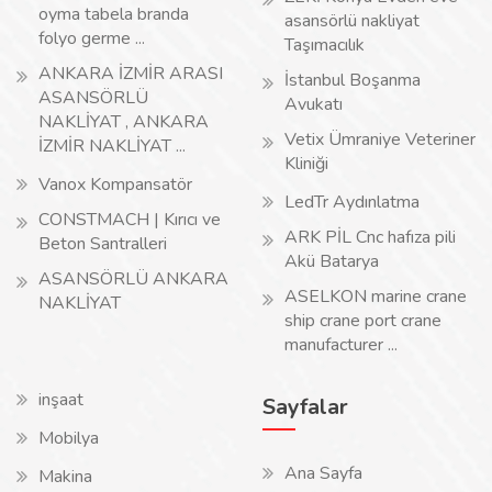
oyma tabela branda
asansörlü nakliyat
folyo germe ...
Taşımacılık
ANKARA İZMİR ARASI
İstanbul Boşanma
ASANSÖRLÜ
Avukatı
NAKLİYAT , ANKARA
Vetix Ümraniye Veteriner
İZMİR NAKLİYAT ...
Kliniği
Vanox Kompansatör
LedTr Aydınlatma
CONSTMACH | Kırıcı ve
ARK PİL Cnc hafıza pili
Beton Santralleri
Akü Batarya
ASANSÖRLÜ ANKARA
ASELKON marine crane
NAKLİYAT
ship crane port crane
manufacturer ...
inşaat
Sayfalar
Mobilya
Ana Sayfa
Makina