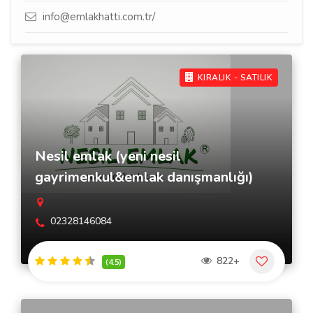
info@emlakhatti.com.tr/
KIRALIK - SATILIK
Nesil emlak (yeni nesil
gayrimenkul&emlak danışmanlığı)
02328146084
822+
(4.5)