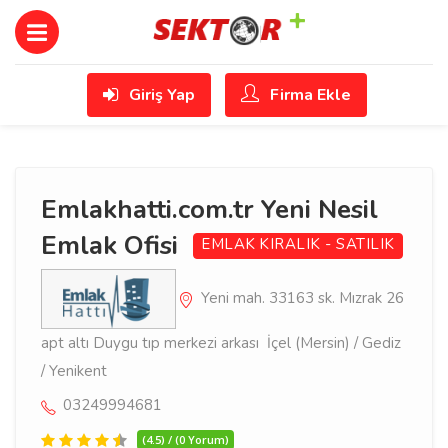
Giriş Yap
Firma Ekle
Emlakhatti.com.tr Yeni Nesil
Emlak Ofisi
EMLAK
KIRALIK - SATILIK
Yeni mah. 33163 sk. Mızrak 26
apt altı Duygu tıp merkezi arkası İçel (Mersin) / Gediz
/ Yenikent
03249994681
(4.5) / (0 Yorum)