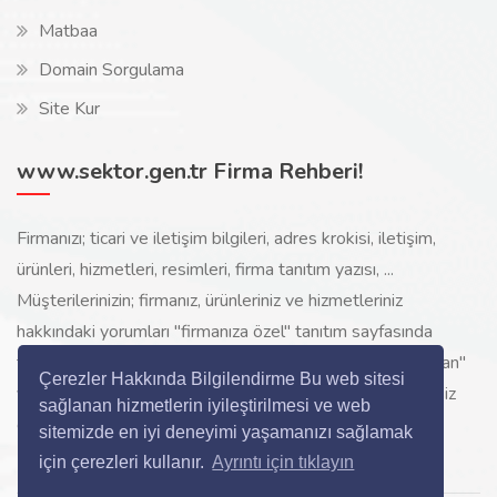
Matbaa
Domain Sorgulama
Site Kur
www.sektor.gen.tr Firma Rehberi!
Firmanızı; ticari ve iletişim bilgileri, adres krokisi, iletişim,
ürünleri, hizmetleri, resimleri, firma tanıtım yazısı, ...
Müşterilerinizin; firmanız, ürünleriniz ve hizmetleriniz
hakkındaki yorumları "firmanıza özel" tanıtım sayfasında
toplanarak ürünlerinizi, hizmetlerinizi, internette "sizi arayan"
Çerezler Hakkında Bilgilendirme Bu web sitesi
yeni müşterilerinize www.sektor.gen.tr aracılığı ile ücretsiz
sağlanan hizmetlerin iyileştirilmesi ve web
gösterilir.
sitemizde en iyi deneyimi yaşamanızı sağlamak
için çerezleri kullanır.
Ayrıntı için tıklayın