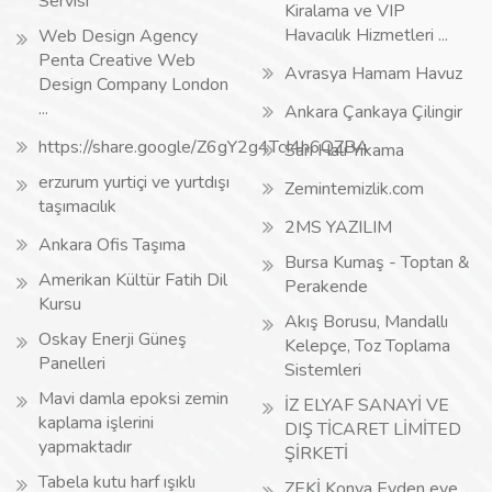
Servisi
Kiralama ve VIP
Havacılık Hizmetleri ...
Web Design Agency
Penta Creative Web
Avrasya Hamam Havuz
Design Company London
...
Ankara Çankaya Çilingir
https://share.google/Z6gY2g4TcI4h6QZBA
Sarı Halı Yıkama
erzurum yurtiçi ve yurtdışı
Zemintemizlik.com
taşımacılık
2MS YAZILIM
Ankara Ofis Taşıma
Bursa Kumaş - Toptan &
Amerikan Kültür Fatih Dil
Perakende
Kursu
Akış Borusu, Mandallı
Oskay Enerji Güneş
Kelepçe, Toz Toplama
Panelleri
Sistemleri
Mavi damla epoksi zemin
İZ ELYAF SANAYİ VE
kaplama işlerini
DIŞ TİCARET LİMİTED
yapmaktadır
ŞİRKETİ
Tabela kutu harf ışıklı
ZEKİ Konya Evden eve