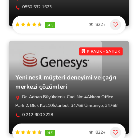
0850 532 1623
822+
(4.5)
KIRALIK - SATILIK
Yeni nesil müşteri deneyimi ve çağrı
merkezi çözümleri
Dr. Adnan Büyükdeniz Cad. No: 4Akkom Office
Park 2. Blok Kat.10İstanbul, 34768 Ümraniye, 34768
0 212 900 3228
822+
(4.5)