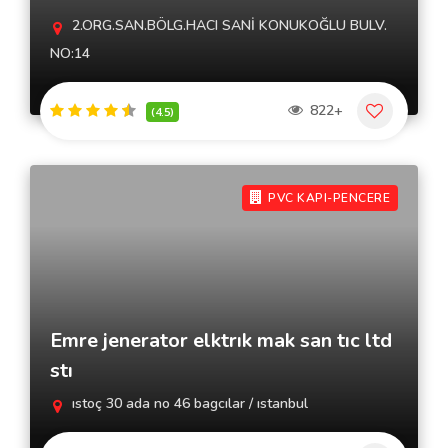
2.ORG.SAN.BÖLG.HACI SANİ KONUKOĞLU BULV.
NO:14
822+
(4.5)
PVC KAPI-PENCERE
Emre jenerator elktrık mak san tıc ltd
stı
ıstoç 30 ada no 46 bagcılar / ıstanbul