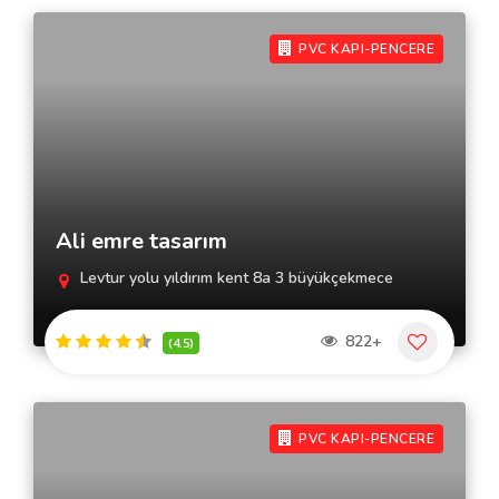
PVC KAPI-PENCERE
Ali emre tasarım
Levtur yolu yıldırım kent 8a 3 büyükçekmece
822+
(4.5)
PVC KAPI-PENCERE