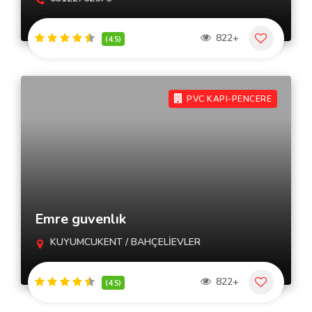
822+
(4.5)
PVC KAPI-PENCERE
Emre guvenlık
KUYUMCUKENT / BAHÇELİEVLER
822+
(4.5)