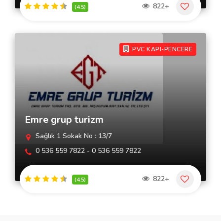
822+
(4.5)
PVC KAPI-PENCERE
Emre grup turizm
Sağlık 1 Sokak No : 13/7
0 536 559 7822 - 0 536 559 7822
822+
(4.5)