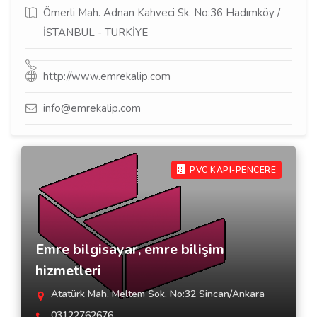
Ömerli Mah. Adnan Kahveci Sk. No:36 Hadımköy /
İSTANBUL - TURKİYE
http://www.emrekalip.com
info@emrekalip.com
PVC KAPI-PENCERE
Emre bilgisayar, emre bilişim
hizmetleri
Atatürk Mah. Meltem Sok. No:32 Sincan/Ankara
03122762676