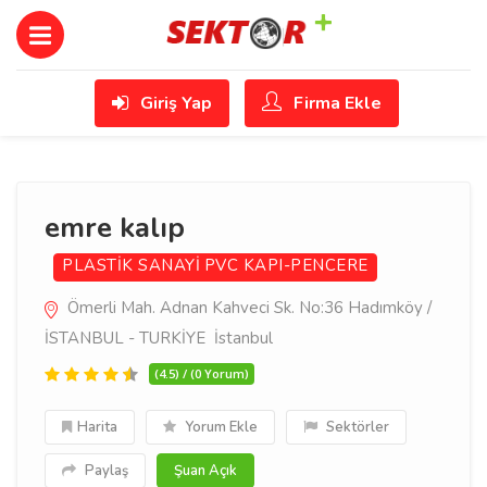
Giriş Yap
Firma Ekle
emre kalıp
PLASTİK SANAYİ
PVC KAPI-PENCERE
Ömerli Mah. Adnan Kahveci Sk. No:36 Hadımköy /
İSTANBUL - TURKİYE İstanbul
(4.5) / (0 Yorum)
Harita
Yorum Ekle
Sektörler
Paylaş
Şuan Açık