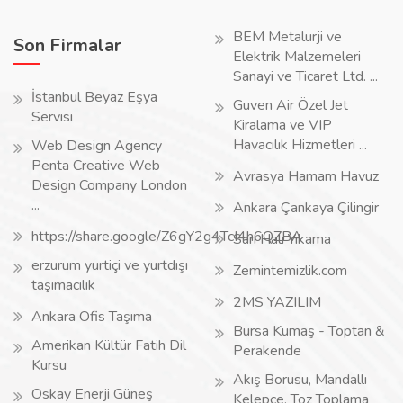
BEM Metalurji ve
Son Firmalar
Elektrik Malzemeleri
Sanayi ve Ticaret Ltd. ...
İstanbul Beyaz Eşya
Guven Air Özel Jet
Servisi
Kiralama ve VIP
Havacılık Hizmetleri ...
Web Design Agency
Penta Creative Web
Avrasya Hamam Havuz
Design Company London
...
Ankara Çankaya Çilingir
https://share.google/Z6gY2g4TcI4h6QZBA
Sarı Halı Yıkama
erzurum yurtiçi ve yurtdışı
Zemintemizlik.com
taşımacılık
2MS YAZILIM
Ankara Ofis Taşıma
Bursa Kumaş - Toptan &
Amerikan Kültür Fatih Dil
Perakende
Kursu
Akış Borusu, Mandallı
Oskay Enerji Güneş
Kelepçe, Toz Toplama