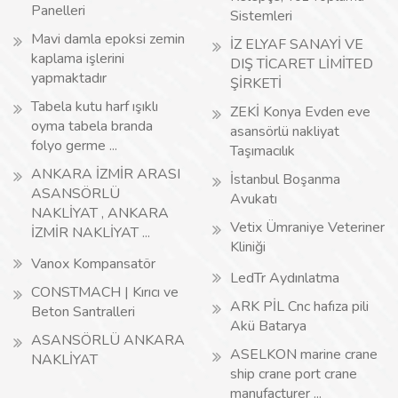
Panelleri
Sistemleri
Mavi damla epoksi zemin
İZ ELYAF SANAYİ VE
kaplama işlerini
DIŞ TİCARET LİMİTED
yapmaktadır
ŞİRKETİ
Tabela kutu harf ışıklı
ZEKİ Konya Evden eve
oyma tabela branda
asansörlü nakliyat
folyo germe ...
Taşımacılık
ANKARA İZMİR ARASI
İstanbul Boşanma
ASANSÖRLÜ
Avukatı
NAKLİYAT , ANKARA
Vetix Ümraniye Veteriner
İZMİR NAKLİYAT ...
Kliniği
Vanox Kompansatör
LedTr Aydınlatma
CONSTMACH | Kırıcı ve
ARK PİL Cnc hafıza pili
Beton Santralleri
Akü Batarya
ASANSÖRLÜ ANKARA
ASELKON marine crane
NAKLİYAT
ship crane port crane
manufacturer ...