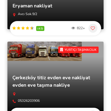
Eryaman nakliyat
Avcı Sok.9/2
822+
(4.5)
YURTIÇI TAŞIMACILIK
Çerkezköy titiz evden eve nakliyat
evden eve taşıma nakliye
05326203906