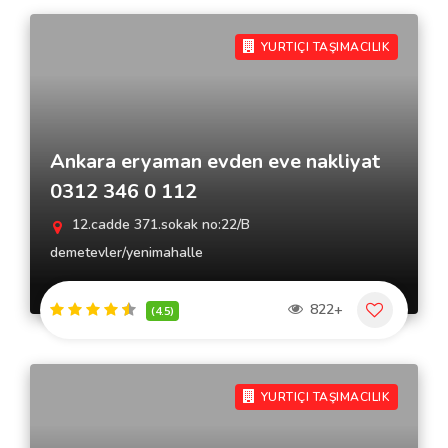
YURTIÇI TAŞIMACILIK
Ankara eryaman evden eve nakliyat
0312 346 0 112
12.cadde 371.sokak no:22/B
demetevler/yenimahalle
822+
(4.5)
YURTIÇI TAŞIMACILIK