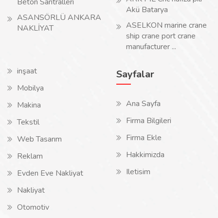
Beton Santralleri
Akü Batarya
ASANSÖRLÜ ANKARA
ASELKON marine crane
NAKLİYAT
ship crane port crane
manufacturer ...
inşaat
Sayfalar
Mobilya
Ana Sayfa
Makina
Firma Bilgileri
Tekstil
Firma Ekle
Web Tasarım
Hakkimizda
Reklam
Iletisim
Evden Eve Nakliyat
Nakliyat
Otomotiv