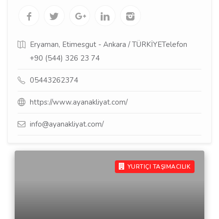
Eryaman, Etimesgut - Ankara / TÜRKİYETelefon
+90 (544) 326 23 74
05443262374
https://www.ayanakliyat.com/
info@ayanakliyat.com/
YURTIÇI TAŞIMACILIK