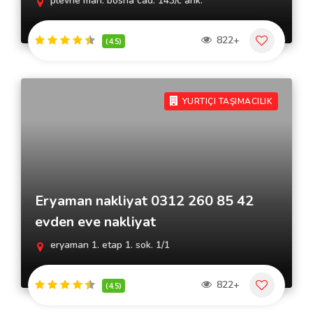
plevne mah. bosna cad. 143/c ank.
822+
(4.5)
YURTIÇI TAŞIMACILIK
Eryaman nakliyat 0312 260 85 42
evden eve nakliyat
eryaman 1. etap 1. sok. 1/1
822+
(4.5)