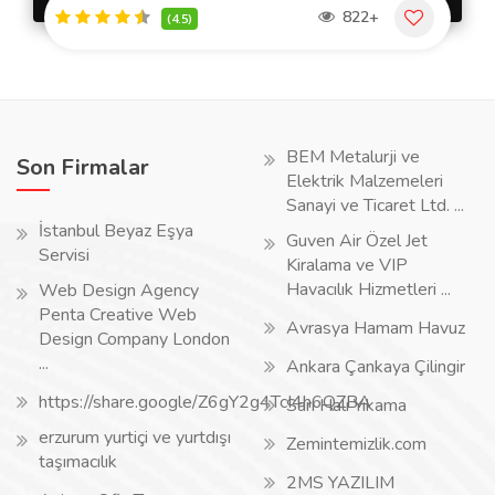
822+
(4.5)
BEM Metalurji ve
Son Firmalar
Elektrik Malzemeleri
Sanayi ve Ticaret Ltd. ...
İstanbul Beyaz Eşya
Guven Air Özel Jet
Servisi
Kiralama ve VIP
Havacılık Hizmetleri ...
Web Design Agency
Penta Creative Web
Avrasya Hamam Havuz
Design Company London
...
Ankara Çankaya Çilingir
https://share.google/Z6gY2g4TcI4h6QZBA
Sarı Halı Yıkama
erzurum yurtiçi ve yurtdışı
Zemintemizlik.com
taşımacılık
2MS YAZILIM