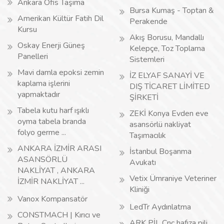
Ankara Ofis Taşıma
Bursa Kumaş - Toptan &
Amerikan Kültür Fatih Dil
Perakende
Kursu
Akış Borusu, Mandallı
Oskay Enerji Güneş
Kelepçe, Toz Toplama
Panelleri
Sistemleri
Mavi damla epoksi zemin
İZ ELYAF SANAYİ VE
kaplama işlerini
DIŞ TİCARET LİMİTED
yapmaktadır
ŞİRKETİ
Tabela kutu harf ışıklı
ZEKİ Konya Evden eve
oyma tabela branda
asansörlü nakliyat
folyo germe ...
Taşımacılık
ANKARA İZMİR ARASI
İstanbul Boşanma
ASANSÖRLÜ
Avukatı
NAKLİYAT , ANKARA
Vetix Ümraniye Veteriner
İZMİR NAKLİYAT ...
Kliniği
Vanox Kompansatör
LedTr Aydınlatma
CONSTMACH | Kırıcı ve
ARK PİL Cnc hafıza pili