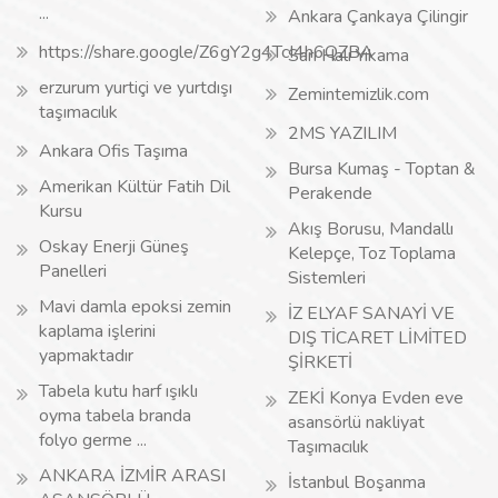
...
Ankara Çankaya Çilingir
https://share.google/Z6gY2g4TcI4h6QZBA
Sarı Halı Yıkama
erzurum yurtiçi ve yurtdışı
Zemintemizlik.com
taşımacılık
2MS YAZILIM
Ankara Ofis Taşıma
Bursa Kumaş - Toptan &
Amerikan Kültür Fatih Dil
Perakende
Kursu
Akış Borusu, Mandallı
Oskay Enerji Güneş
Kelepçe, Toz Toplama
Panelleri
Sistemleri
Mavi damla epoksi zemin
İZ ELYAF SANAYİ VE
kaplama işlerini
DIŞ TİCARET LİMİTED
yapmaktadır
ŞİRKETİ
Tabela kutu harf ışıklı
ZEKİ Konya Evden eve
oyma tabela branda
asansörlü nakliyat
folyo germe ...
Taşımacılık
ANKARA İZMİR ARASI
İstanbul Boşanma