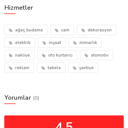
Hizmetler
ağaç budama
cam
dekorasyon
elektrik
inşaat
mimarlık
nakliye
oto kurtarıcı
otomotiv
reklam
tabela
şantiye
Yorumlar
(0)
4.5