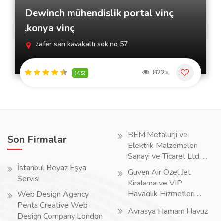
Dewinch mühendislik portal vinç
,konya vinç
zafer san kavakaltı sok no 57
822+
(4.5)
BEM Metalurji ve
Son Firmalar
Elektrik Malzemeleri
Sanayi ve Ticaret Ltd. ...
İstanbul Beyaz Eşya
Guven Air Özel Jet
Servisi
Kiralama ve VIP
Havacılık Hizmetleri ...
Web Design Agency
Penta Creative Web
Avrasya Hamam Havuz
Design Company London