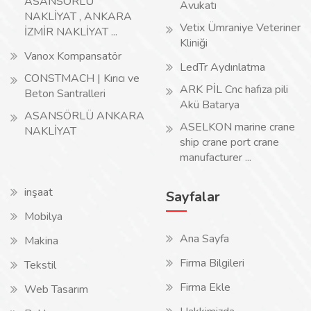
ASANSÖRLÜ
Avukatı
NAKLİYAT , ANKARA
Vetix Ümraniye Veteriner
İZMİR NAKLİYAT ...
Kliniği
Vanox Kompansatör
LedTr Aydınlatma
CONSTMACH | Kırıcı ve
ARK PİL Cnc hafıza pili
Beton Santralleri
Akü Batarya
ASANSÖRLÜ ANKARA
ASELKON marine crane
NAKLİYAT
ship crane port crane
manufacturer ...
inşaat
Sayfalar
Mobilya
Ana Sayfa
Makina
Firma Bilgileri
Tekstil
Firma Ekle
Web Tasarım