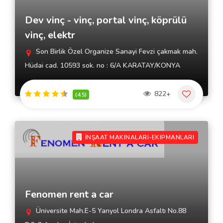
Dev vinç - vinç, portal vinç, köprülü
vinç, elektr
Son Birlik Özel Organize Sanayi Fevzi çakmak mah.
Hüdai cad. 10593 sok. no : 6/A KARATAY/KONYA
822+
(4.5)
İNŞAAT MAKINALARI-EKIPMANLARI
Fenomen rent a car
Üniversite Mah.E-5 Yanyol Londra Asfaltı No.88