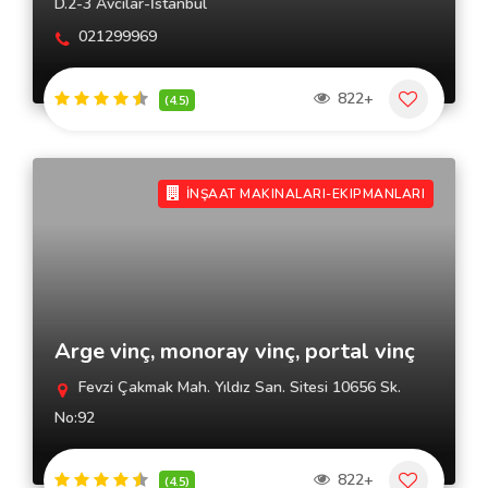
D.2-3 Avcılar-İstanbul
021299969
822+
(4.5)
İNŞAAT MAKINALARI-EKIPMANLARI
Arge vinç, monoray vinç, portal vinç
Fevzi Çakmak Mah. Yıldız San. Sitesi 10656 Sk.
No:92
822+
(4.5)