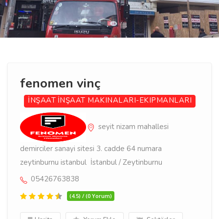
fenomen vinç
İNŞAAT
İNŞAAT MAKINALARI-EKIPMANLARI
seyit nizam mahallesi
demirciler sanayi sitesi 3. cadde 64 numara
zeytinburnu istanbul İstanbul / Zeytinburnu
05426763838
(4.5) / (0 Yorum)