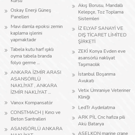
Kursu
Akış Borusu, Mandallı
Oskay Enerji Güneş
Kelepçe, Toz Toplama
Panelleri
Sistemleri
Mavi damla epoksi zemin
İZ ELYAF SANAYİ VE
kaplama işlerini
DIŞ TİCARET LİMİTED
yapmaktadır
ŞİRKETİ
Tabela kutu harf ışıklı
ZEKİ Konya Evden eve
oyma tabela branda
asansörlü nakliyat
folyo germe ...
Taşımacılık
ANKARA İZMİR ARASI
İstanbul Boşanma
ASANSÖRLÜ
Avukatı
NAKLİYAT , ANKARA
Vetix Ümraniye Veteriner
İZMİR NAKLİYAT ...
Kliniği
Vanox Kompansatör
LedTr Aydınlatma
CONSTMACH | Kırıcı ve
ARK PİL Cnc hafıza pili
Beton Santralleri
Akü Batarya
ASANSÖRLÜ ANKARA
ASELKON marine crane