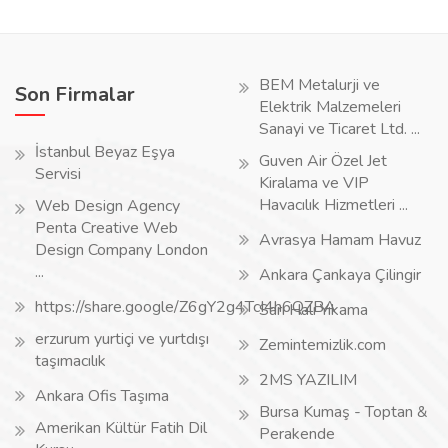
BEM Metalurji ve
Son Firmalar
Elektrik Malzemeleri
Sanayi ve Ticaret Ltd. ...
İstanbul Beyaz Eşya
Guven Air Özel Jet
Servisi
Kiralama ve VIP
Havacılık Hizmetleri ...
Web Design Agency
Penta Creative Web
Avrasya Hamam Havuz
Design Company London
...
Ankara Çankaya Çilingir
https://share.google/Z6gY2g4TcI4h6QZBA
Sarı Halı Yıkama
erzurum yurtiçi ve yurtdışı
Zemintemizlik.com
taşımacılık
2MS YAZILIM
Ankara Ofis Taşıma
Bursa Kumaş - Toptan &
Amerikan Kültür Fatih Dil
Perakende