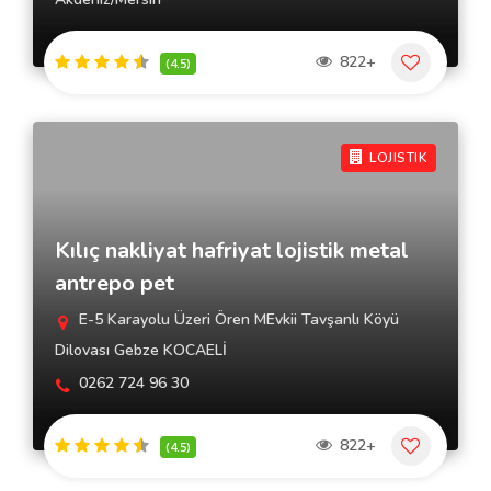
822+
(4.5)
LOJISTIK
Kılıç nakliyat hafriyat lojistik metal
antrepo pet
E-5 Karayolu Üzeri Ören MEvkii Tavşanlı Köyü
Dilovası Gebze KOCAELİ
0262 724 96 30
822+
(4.5)