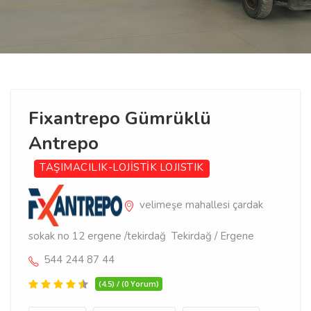
Fixantrepo Gümrüklü
Antrepo
TAŞIMACILIK-LOJİSTİK
LOJISTIK
velimeşe mahallesi çardak
sokak no 12 ergene /tekirdağ Tekirdağ / Ergene
544 244 87 44
(4.5) / (0 Yorum)