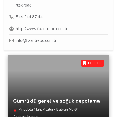
/tekirdağ
544 244 87 44
http://www.fixantrepo.com.tr
info@fixantrepo.com.tr
LOJISTIK
Gümrüklü genel ve soğuk depolama
Anadolu Mah. Atatürk Bulvarı No:64
Akdeniz/Mersin