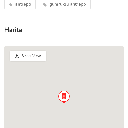
antrepo
gümrüklü antrepo
Harita
Street View