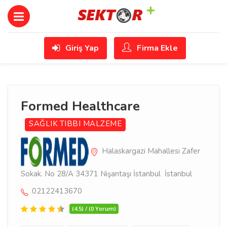
Giriş Yap
Firma Ekle
Formed Healthcare
SAĞLIK
TIBBI MALZEME
Halaskargazi Mahallesi Zafer
Sokak. No 28/A 34371 Nişantaşı İstanbul İstanbul
02122413670
(4.5) / (0 Yorum)