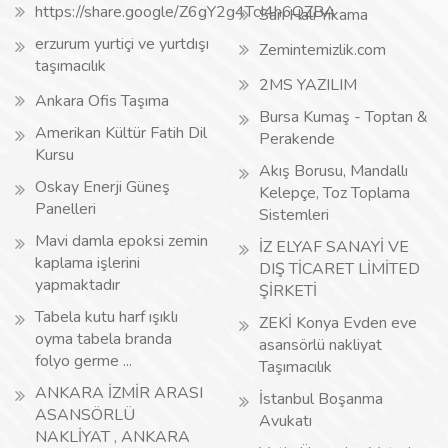
https://share.google/Z6gY2g4TcI4h6QZBA
Sarı Halı Yıkama
erzurum yurtiçi ve yurtdışı
Zemintemizlik.com
taşımacılık
2MS YAZILIM
Ankara Ofis Taşıma
Bursa Kumaş - Toptan &
Amerikan Kültür Fatih Dil
Perakende
Kursu
Akış Borusu, Mandallı
Oskay Enerji Güneş
Kelepçe, Toz Toplama
Panelleri
Sistemleri
Mavi damla epoksi zemin
İZ ELYAF SANAYİ VE
kaplama işlerini
DIŞ TİCARET LİMİTED
yapmaktadır
ŞİRKETİ
Tabela kutu harf ışıklı
ZEKİ Konya Evden eve
oyma tabela branda
asansörlü nakliyat
folyo germe ...
Taşımacılık
ANKARA İZMİR ARASI
İstanbul Boşanma
ASANSÖRLÜ
Avukatı
NAKLİYAT , ANKARA