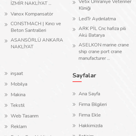
Vetix Ümraniye Veteriner
İZMİR NAKLİYAT ...
Kliniği
Vanox Kompansatör
LedTr Aydınlatma
CONSTMACH | Kırıcı ve
ARK PİL Cnc hafıza pili
Beton Santralleri
Akü Batarya
ASANSÖRLÜ ANKARA
ASELKON marine crane
NAKLİYAT
ship crane port crane
manufacturer ...
inşaat
Sayfalar
Mobilya
Ana Sayfa
Makina
Firma Bilgileri
Tekstil
Firma Ekle
Web Tasarım
Hakkimizda
Reklam