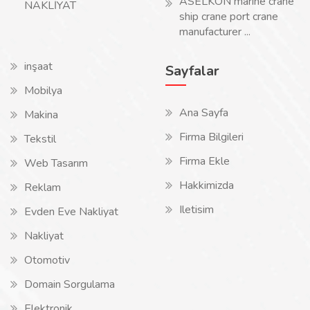
ASELKON marine crane
NAKLİYAT
ship crane port crane
manufacturer ...
inşaat
Sayfalar
Mobilya
Ana Sayfa
Makina
Firma Bilgileri
Tekstil
Firma Ekle
Web Tasarım
Hakkimizda
Reklam
Iletisim
Evden Eve Nakliyat
Nakliyat
Otomotiv
Domain Sorgulama
Elektronik