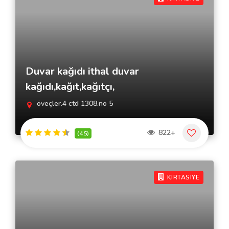
Duvar kağıdı ithal duvar
kağıdı,kağıt,kağıtçı,
öveçler.4 ctd 1308.no 5
822+
(4.5)
KIRTASIYE