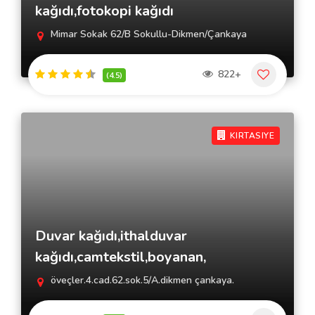
kağıdı,fotokopi kağıdı
Mimar Sokak 62/B Sokullu-Dikmen/Çankaya
822+
(4.5)
KIRTASIYE
Duvar kağıdı,ithalduvar
kağıdı,camtekstil,boyanan,
öveçler.4.cad.62.sok.5/A.dikmen çankaya.