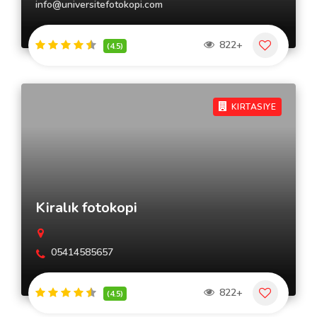
info@universitefotokopi.com
822+
(4.5)
KIRTASIYE
Kiralık fotokopi
05414585657
822+
(4.5)