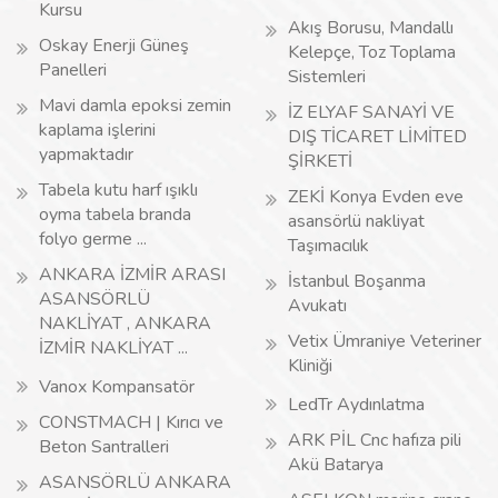
Kursu
Akış Borusu, Mandallı
Oskay Enerji Güneş
Kelepçe, Toz Toplama
Panelleri
Sistemleri
Mavi damla epoksi zemin
İZ ELYAF SANAYİ VE
kaplama işlerini
DIŞ TİCARET LİMİTED
yapmaktadır
ŞİRKETİ
Tabela kutu harf ışıklı
ZEKİ Konya Evden eve
oyma tabela branda
asansörlü nakliyat
folyo germe ...
Taşımacılık
ANKARA İZMİR ARASI
İstanbul Boşanma
ASANSÖRLÜ
Avukatı
NAKLİYAT , ANKARA
Vetix Ümraniye Veteriner
İZMİR NAKLİYAT ...
Kliniği
Vanox Kompansatör
LedTr Aydınlatma
CONSTMACH | Kırıcı ve
ARK PİL Cnc hafıza pili
Beton Santralleri
Akü Batarya
ASANSÖRLÜ ANKARA