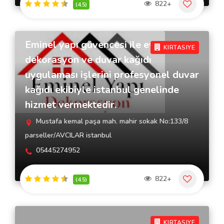
822+
(4.5)
Eminel yapı güvencesi ile ev
KIRTASIYE
dekorasyon ve duvar kağıdı
uygulaması işlerini profesyonel duvar
kağıdı ekibiyle istanbul genelinde
hizmet vermektedir.
Mustafa kemal paşa mah. mahir sokak No:133/8
parseller/AVCILAR istanbul
05445274952
822+
(4.5)
KIRTASIYE