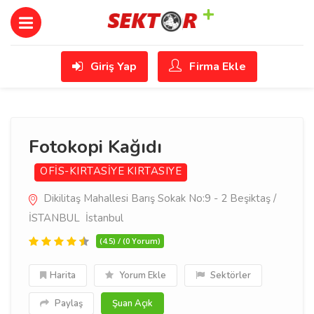
Giriş Yap
Firma Ekle
Fotokopi Kağıdı
OFİS-KIRTASİYE
KIRTASIYE
Dikilitaş Mahallesi Barış Sokak No:9 - 2 Beşiktaş /
İSTANBUL İstanbul
(4.5) / (0 Yorum)
Harita
Yorum Ekle
Sektörler
Paylaş
Şuan Açık