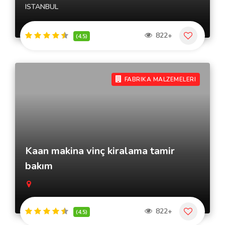
ISTANBUL
822+
(4.5)
FABRIKA MALZEMELERI
Kaan makina vinç kiralama tamir
bakım
822+
(4.5)