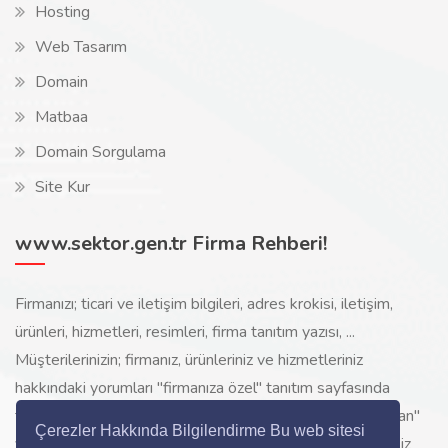
Hosting
Web Tasarım
Domain
Matbaa
Domain Sorgulama
Site Kur
www.sektor.gen.tr Firma Rehberi!
Firmanızı; ticari ve iletişim bilgileri, adres krokisi, iletişim,
ürünleri, hizmetleri, resimleri, firma tanıtım yazısı, ...
Müşterilerinizin; firmanız, ürünleriniz ve hizmetleriniz
hakkındaki yorumları "firmanıza özel" tanıtım sayfasında
toplanarak ürünlerinizi, hizmetlerinizi, internette "sizi arayan"
Çerezler Hakkında Bilgilendirme Bu web sitesi
yeni müşterilerinize www.sektor.gen.tr aracılığı ile ücretsiz