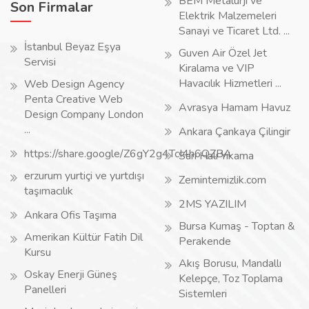
BEM Metalurji ve
Son Firmalar
Elektrik Malzemeleri
Sanayi ve Ticaret Ltd. ...
İstanbul Beyaz Eşya
Guven Air Özel Jet
Servisi
Kiralama ve VIP
Havacılık Hizmetleri ...
Web Design Agency
Penta Creative Web
Avrasya Hamam Havuz
Design Company London
...
Ankara Çankaya Çilingir
https://share.google/Z6gY2g4TcI4h6QZBA
Sarı Halı Yıkama
erzurum yurtiçi ve yurtdışı
Zemintemizlik.com
taşımacılık
2MS YAZILIM
Ankara Ofis Taşıma
Bursa Kumaş - Toptan &
Amerikan Kültür Fatih Dil
Perakende
Kursu
Akış Borusu, Mandallı
Oskay Enerji Güneş
Kelepçe, Toz Toplama
Panelleri
Sistemleri