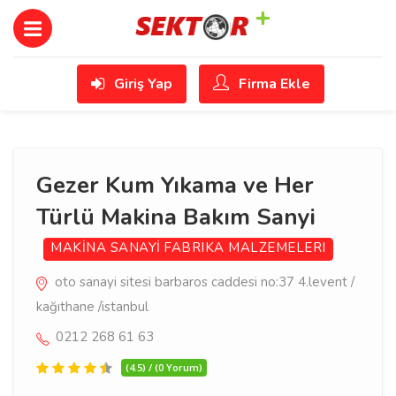
Giriş Yap
Firma Ekle
Gezer Kum Yıkama ve Her
Türlü Makina Bakım Sanyi
MAKİNA SANAYİ
FABRIKA MALZEMELERI
oto sanayi sitesi barbaros caddesi no:37 4.levent /
kağıthane /istanbul
0212 268 61 63
(4.5) / (0 Yorum)