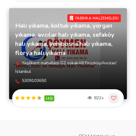
FABRIKA MALZEMELERI
Halı yıkama, koltuk yıkama, yorgan
yıkama, avcılar halı yıkama, sefaköy
halı yıkama, yenibosna halı yıkama,
florya halı yıkama
Yeşilkent mahallesi G2 sokakA8 Firüzköy/Avcılar/
İstanbul
5309103650
822+
(4.5)