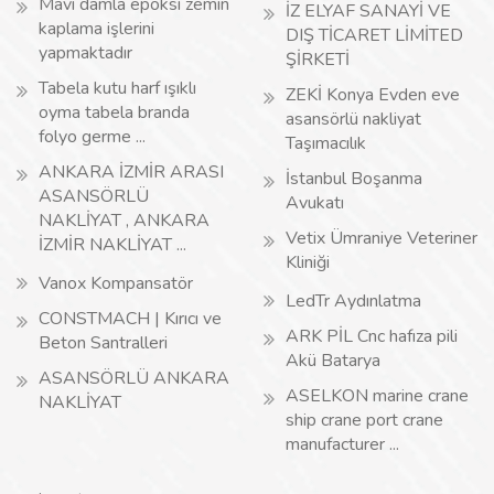
Mavi damla epoksi zemin
İZ ELYAF SANAYİ VE
kaplama işlerini
DIŞ TİCARET LİMİTED
yapmaktadır
ŞİRKETİ
Tabela kutu harf ışıklı
ZEKİ Konya Evden eve
oyma tabela branda
asansörlü nakliyat
folyo germe ...
Taşımacılık
ANKARA İZMİR ARASI
İstanbul Boşanma
ASANSÖRLÜ
Avukatı
NAKLİYAT , ANKARA
Vetix Ümraniye Veteriner
İZMİR NAKLİYAT ...
Kliniği
Vanox Kompansatör
LedTr Aydınlatma
CONSTMACH | Kırıcı ve
ARK PİL Cnc hafıza pili
Beton Santralleri
Akü Batarya
ASANSÖRLÜ ANKARA
ASELKON marine crane
NAKLİYAT
ship crane port crane
manufacturer ...