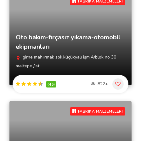
FABRIKA MALZEMELERI
Oto bakım-fırçasız yıkama-otomobil
ekipmanları
girne mah.ırmak sok.küçükyalı işm.A/blok no 30
maltepe /ist
822+
(4.5)
FABRIKA MALZEMELERI