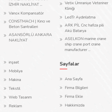
Vetix Ümraniye Veteriner
İZMİR NAKLİYAT ...
Kliniği
Vanox Kompansatör
LedTr Aydınlatma
CONSTMACH | Kırıcı ve
ARK PİL Cnc hafıza pili
Beton Santralleri
Akü Batarya
ASANSÖRLÜ ANKARA
ASELKON marine crane
NAKLİYAT
ship crane port crane
manufacturer ...
inşaat
Sayfalar
Mobilya
Ana Sayfa
Makina
Firma Bilgileri
Tekstil
Firma Ekle
Web Tasarım
Hakkimizda
Reklam