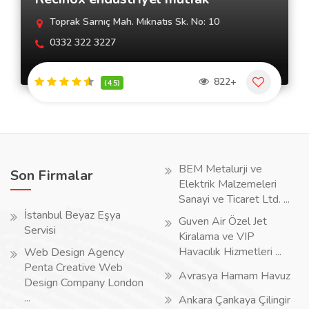
Toprak Sarnıç Mah. Mıknatıs Sk. No: 10
0332 322 3227
822+
(4.5)
BEM Metalurji ve
Son Firmalar
Elektrik Malzemeleri
Sanayi ve Ticaret Ltd. ...
İstanbul Beyaz Eşya
Guven Air Özel Jet
Servisi
Kiralama ve VIP
Havacılık Hizmetleri ...
Web Design Agency
Penta Creative Web
Avrasya Hamam Havuz
Design Company London
...
Ankara Çankaya Çilingir