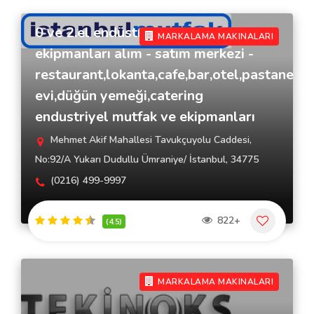
0 ve 2.el endüstriyel mutfak
MARKALAMA MAKINALARI
ekipmanları alım - satım merkezi -
restaurant,lokanta,cafe,bar,otel,pastane,y
evi,düğün yemeği,catering
endustriyel mutfak ve ekipmanları
Mehmet Akif Mahallesi Tavukçuyolu Caddesi,
No:92/A Yukarı Dudullu Ümraniye/ İstanbul, 34775
(0216) 499-9997
822+
(4.5)
MARKALAMA MAKINALARI