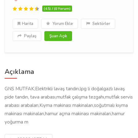
(4.5) / (0 Yorum)
Harita
Yorum Ekle
Sektörler
Paylaş
Şuan Açık
Açıklama
GNS MUTFAK;Elektrikli lavaş tandırı,lpg li doğalgazlı lavaş
pide tandırı, tava arabası,mutfak çalışma tezgahı,mutfak servis
arabası arabaları,Kıyma makinası makinaları,soğutmalı kıyma
makinası makinaları,hamur açma makinası makinaları,hamur
yoğurma m