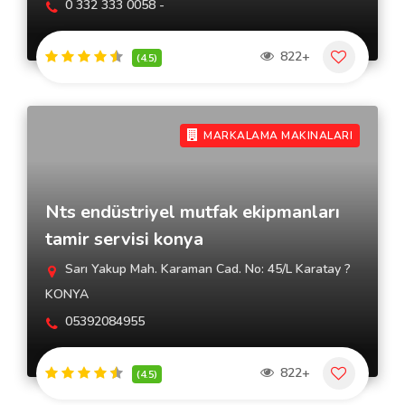
0 332 333 0058 -
822+
(4.5)
MARKALAMA MAKINALARI
Nts endüstriyel mutfak ekipmanları
tamir servisi konya
Sarı Yakup Mah. Karaman Cad. No: 45/L Karatay ?
KONYA
05392084955
822+
(4.5)