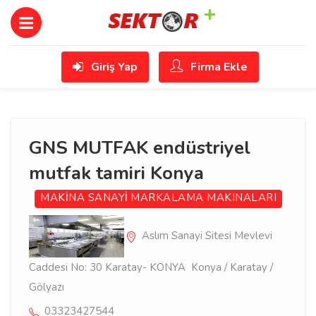
Giriş Yap
Firma Ekle
GNS MUTFAK endüstriyel
mutfak tamiri Konya
MAKİNA SANAYİ
MARKALAMA MAKINALARI
Aslım Sanayi Sitesi Mevlevi
Caddesi No: 30 Karatay- KONYA Konya / Karatay /
Gölyazı
03323427544