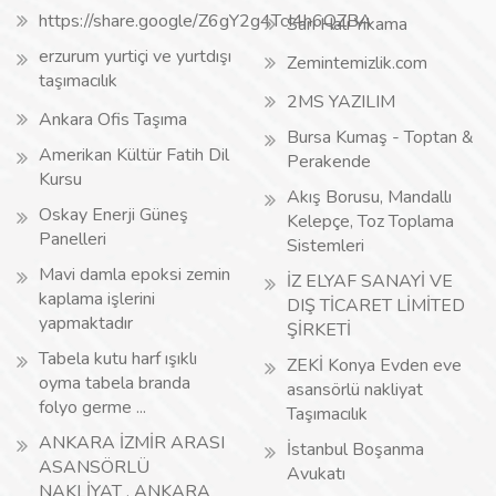
https://share.google/Z6gY2g4TcI4h6QZBA
Sarı Halı Yıkama
erzurum yurtiçi ve yurtdışı
Zemintemizlik.com
taşımacılık
2MS YAZILIM
Ankara Ofis Taşıma
Bursa Kumaş - Toptan &
Amerikan Kültür Fatih Dil
Perakende
Kursu
Akış Borusu, Mandallı
Oskay Enerji Güneş
Kelepçe, Toz Toplama
Panelleri
Sistemleri
Mavi damla epoksi zemin
İZ ELYAF SANAYİ VE
kaplama işlerini
DIŞ TİCARET LİMİTED
yapmaktadır
ŞİRKETİ
Tabela kutu harf ışıklı
ZEKİ Konya Evden eve
oyma tabela branda
asansörlü nakliyat
folyo germe ...
Taşımacılık
ANKARA İZMİR ARASI
İstanbul Boşanma
ASANSÖRLÜ
Avukatı
NAKLİYAT , ANKARA