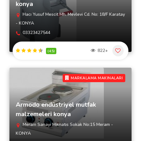
konya
Hacı Yusuf Mescit Mh. Mevlevi Cd. No: 18/F Karatay
- KONYA
03323427544
822+
(4.5)
MARKALAMA MAKINALARI
Armodo endüstriyel mutfak
malzemeleri konya
Meram Sanayi Mıknatıs Sokak No:15 Meram -
KONYA