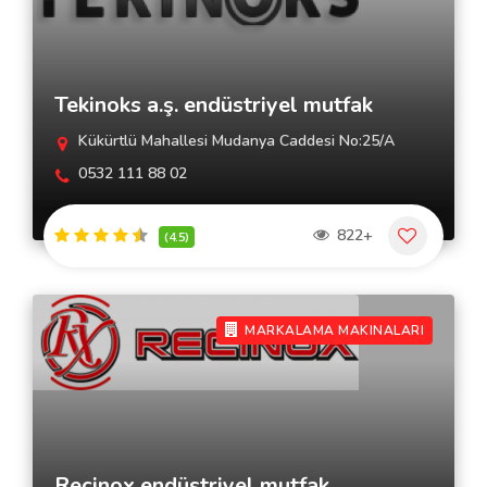
Tekinoks a.ş. endüstriyel mutfak
Kükürtlü Mahallesi Mudanya Caddesi No:25/A
0532 111 88 02
822+
(4.5)
MARKALAMA MAKINALARI
Recinox endüstriyel mutfak