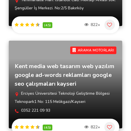
Şengüller İş Merkezi. No:2/5 Bakırköy
822+
(4.5)
ARAMA MOTORLARI
Kent media web tasarım web yazılım
google ad-words reklamları google
seo çalışmaları kayseri
Erciyes Üniversitesi Teknoloji Geliştirme Bölgesi
Teknopark1 No: 115 Melikgazi/Kayseri
0352 221 09 93
822+
(4.5)