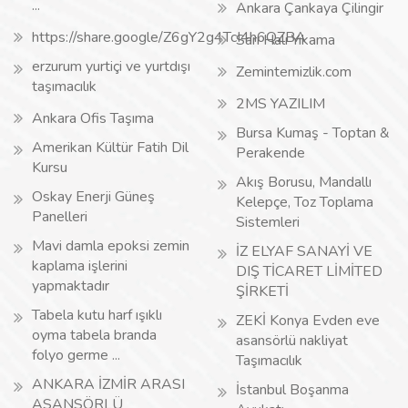
...
Ankara Çankaya Çilingir
https://share.google/Z6gY2g4TcI4h6QZBA
Sarı Halı Yıkama
erzurum yurtiçi ve yurtdışı
Zemintemizlik.com
taşımacılık
2MS YAZILIM
Ankara Ofis Taşıma
Bursa Kumaş - Toptan &
Amerikan Kültür Fatih Dil
Perakende
Kursu
Akış Borusu, Mandallı
Oskay Enerji Güneş
Kelepçe, Toz Toplama
Panelleri
Sistemleri
Mavi damla epoksi zemin
İZ ELYAF SANAYİ VE
kaplama işlerini
DIŞ TİCARET LİMİTED
yapmaktadır
ŞİRKETİ
Tabela kutu harf ışıklı
ZEKİ Konya Evden eve
oyma tabela branda
asansörlü nakliyat
folyo germe ...
Taşımacılık
ANKARA İZMİR ARASI
İstanbul Boşanma
ASANSÖRLÜ