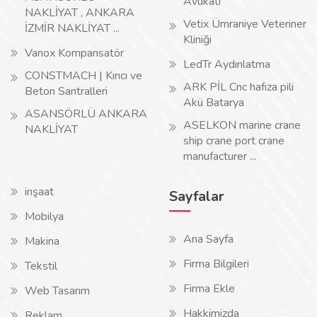
Avukatı
NAKLİYAT , ANKARA
Vetix Ümraniye Veteriner
İZMİR NAKLİYAT ...
Kliniği
Vanox Kompansatör
LedTr Aydınlatma
CONSTMACH | Kırıcı ve
ARK PİL Cnc hafıza pili
Beton Santralleri
Akü Batarya
ASANSÖRLÜ ANKARA
ASELKON marine crane
NAKLİYAT
ship crane port crane
manufacturer ...
inşaat
Sayfalar
Mobilya
Ana Sayfa
Makina
Firma Bilgileri
Tekstil
Firma Ekle
Web Tasarım
Hakkimizda
Reklam