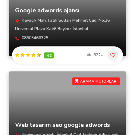
Google adwords ajansı
Kavacık Mah. Fatih Sultan Mehmet Cad. No:36
Universal Plaza Kat:6 Beykoz İstanbul
08503466325
822+
(4.5)
ARAMA MOTORLARI
Web tasarım seo google adwords
Yenimahalle Mah. İstanbul Cad. Mektep Arkası sok.