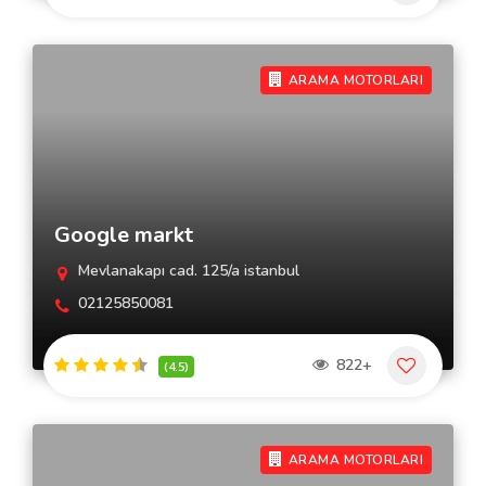
ARAMA MOTORLARI
Google markt
Mevlanakapı cad. 125/a istanbul
02125850081
822+
(4.5)
ARAMA MOTORLARI