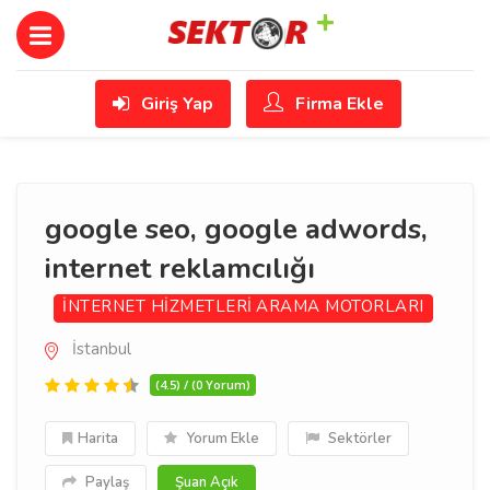
Giriş Yap
Firma Ekle
google seo, google adwords,
internet reklamcılığı
İNTERNET HİZMETLERİ
ARAMA MOTORLARI
İstanbul
(4.5) / (0 Yorum)
Harita
Yorum Ekle
Sektörler
Paylaş
Şuan Açık