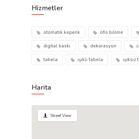
Hizmetler
otomatik kepenk
ofis bölme
digital baskı
dekorasyon
c
tabela
ışıklı tabela
ışıksız 
Harita
Street View