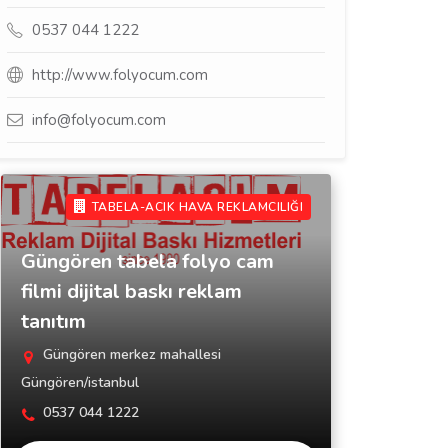
0537 044 1222
http://www.folyocum.com
info@folyocum.com
TABELA-ACIK HAVA REKLAMCILIĞI
Güngören tabela folyo cam
filmi dijital baskı reklam
tanıtım
Güngören merkez mahallesi
Güngören/istanbul
0537 044 1222