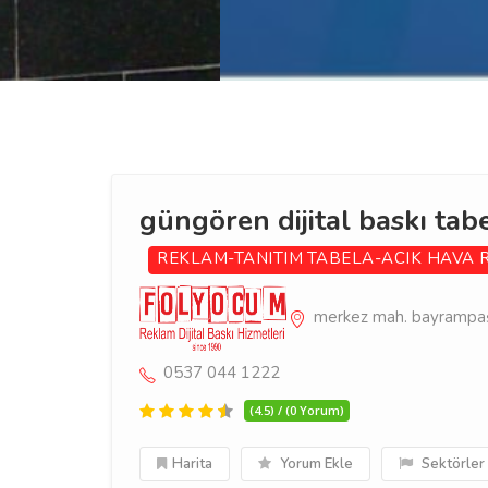
güngören dijital baskı tab
REKLAM-TANITIM
TABELA-ACIK HAVA 
merkez mah. bayrampaşa
0537 044 1222
(4.5) / (0 Yorum)
Harita
Yorum Ekle
Sektörler