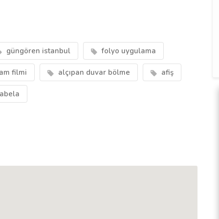
güngören istanbul
folyo uygulama
am filmi
alçıpan duvar bölme
afiş
tabela