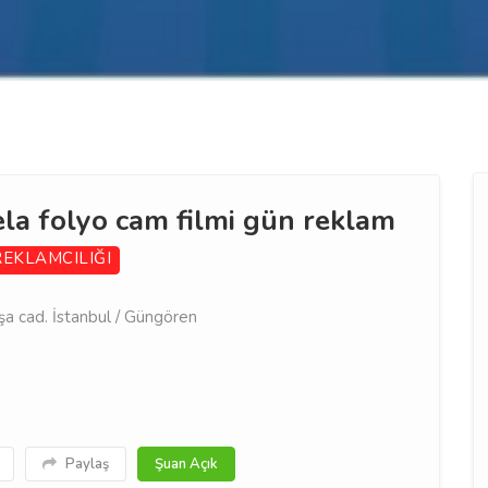
ela folyo cam filmi gün reklam
REKLAMCILIĞI
 cad. İstanbul / Güngören
Paylaş
Şuan Açık