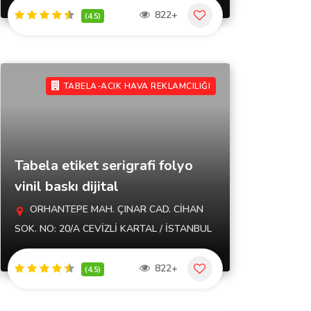
822+
(4.5)
TABELA-ACIK HAVA REKLAMCILIĞI
Tabela etiket serigrafi folyo
vinil baskı dijital
ORHANTEPE MAH. ÇINAR CAD. CİHAN
SOK. NO: 20/A CEVİZLİ KARTAL / İSTANBUL
822+
(4.5)