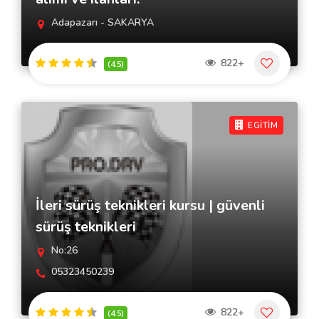
Adapazarı - SAKARYA
822+
(4.5)
EGİTİM
İleri sürüş teknikleri kursu | güvenli
sürüş teknikleri
No:26
05323450239
822+
(4.5)