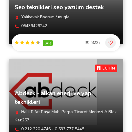
Seo teknikleri seo yazılım destek
Yalıkavak Bodrum / mugla
05439429242
822+
(4.5)
EGİTİM
Abdeck - alkan enerji ve yapı
teknikleri
Halil Rıfat Paşa Mah. Perpa Ticaret Merkezi A Blok
Kat:257
0 212 220 4746 - 0 533 777 5445