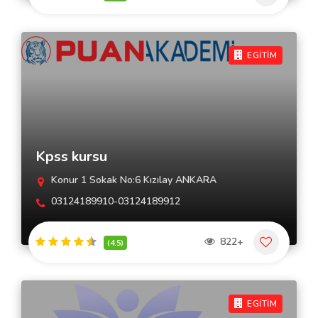
EGİTİM
Kpss kursu
Konur 1 Sokak No:6 Kızılay ANKARA
03124189910-03124189912
822+
(4.5)
EGİTİM