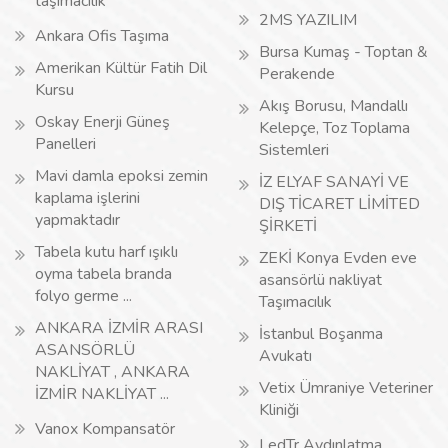
taşımacılık
2MS YAZILIM
Ankara Ofis Taşıma
Bursa Kumaş - Toptan &
Amerikan Kültür Fatih Dil
Perakende
Kursu
Akış Borusu, Mandallı
Oskay Enerji Güneş
Kelepçe, Toz Toplama
Panelleri
Sistemleri
Mavi damla epoksi zemin
İZ ELYAF SANAYİ VE
kaplama işlerini
DIŞ TİCARET LİMİTED
yapmaktadır
ŞİRKETİ
Tabela kutu harf ışıklı
ZEKİ Konya Evden eve
oyma tabela branda
asansörlü nakliyat
folyo germe ...
Taşımacılık
ANKARA İZMİR ARASI
İstanbul Boşanma
ASANSÖRLÜ
Avukatı
NAKLİYAT , ANKARA
Vetix Ümraniye Veteriner
İZMİR NAKLİYAT ...
Kliniği
Vanox Kompansatör
LedTr Aydınlatma