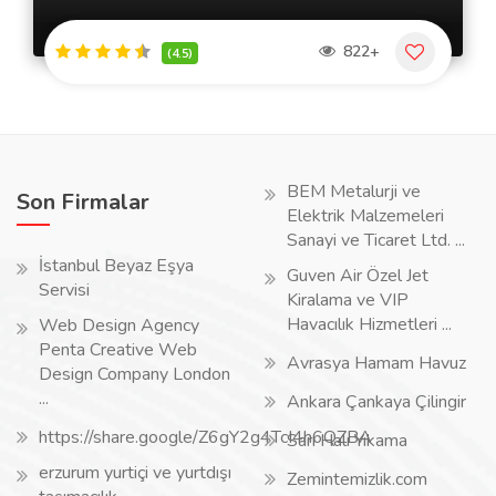
822+
(4.5)
BEM Metalurji ve
Son Firmalar
Elektrik Malzemeleri
Sanayi ve Ticaret Ltd. ...
İstanbul Beyaz Eşya
Guven Air Özel Jet
Servisi
Kiralama ve VIP
Havacılık Hizmetleri ...
Web Design Agency
Penta Creative Web
Avrasya Hamam Havuz
Design Company London
...
Ankara Çankaya Çilingir
https://share.google/Z6gY2g4TcI4h6QZBA
Sarı Halı Yıkama
erzurum yurtiçi ve yurtdışı
Zemintemizlik.com