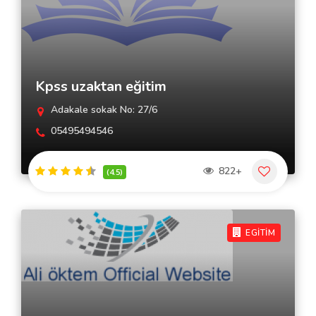
Kpss uzaktan eğitim
Adakale sokak No: 27/6
05495494546
822+
(4.5)
EGİTİM