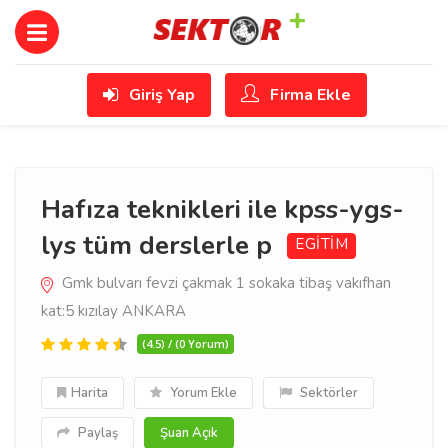
Giriş Yap
Firma Ekle
Hafıza teknikleri ile kpss-ygs-
lys tüm derslerle p
EGİTİM
Gmk bulvarı fevzi çakmak 1 sokaka tibaş vakıfhan
kat:5 kızılay ANKARA
(4.5) / (0 Yorum)
Harita
Yorum Ekle
Sektörler
Paylaş
Şuan Açık