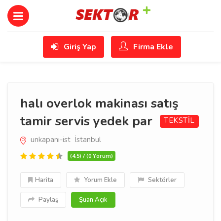
Giriş Yap
Firma Ekle
halı overlok makinası satış
tamir servis yedek par
TEKSTİL
unkapanı-ist İstanbul
(4.5) / (0 Yorum)
Harita
Yorum Ekle
Sektörler
Paylaş
Şuan Açık