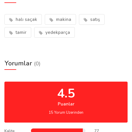
halı saçak
makina
satış
tamir
yedekparça
Yorumlar
(0)
4.5
Puanlar
15 Yorum Uzerinden
Kalite
77