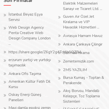
Son Firmalar
Elektrik Malzemeleri
Sanayi ve Ticaret Ltd. ...
İstanbul Beyaz Eşya
Guven Air Özel Jet
Servisi
Kiralama ve VIP
Havacılık Hizmetleri ...
Web Design Agency
Penta Creative Web
Avrasya Hamam Havuz
Design Company London
...
Ankara Çankaya Çilingir
https://share.google/Z6gY2g4TcI4h6QZBA
Sarı Halı Yıkama
erzurum yurtiçi ve yurtdışı
Zemintemizlik.com
taşımacılık
2MS YAZILIM
Ankara Ofis Taşıma
Bursa Kumaş - Toptan &
Amerikan Kültür Fatih Dil
Perakende
Kursu
Akış Borusu, Mandallı
Oskay Enerji Güneş
Kelepçe, Toz Toplama
Panelleri
Sistemleri
Mavi damla epoksi zemin