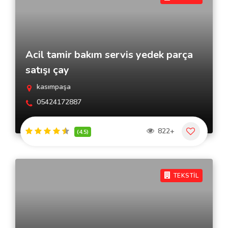
Acil tamir bakım servis yedek parça
satışı çay
kasımpaşa
05424172887
822+
(4.5)
TEKSTİL