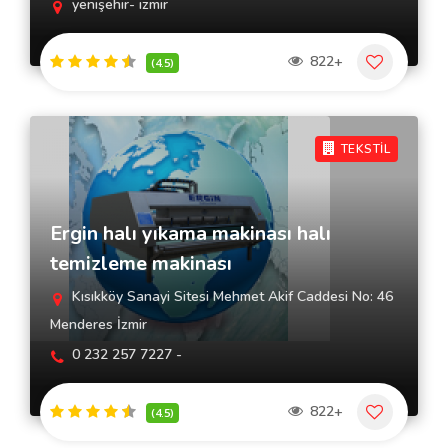
yenişehir- izmir
822+
(4.5)
TEKSTİL
Ergin halı yıkama makinası halı
temizleme makinası
Kısıkköy Sanayi Sitesi Mehmet Akif Caddesi No: 46
Menderes İzmir
0 232 257 7227 -
822+
(4.5)