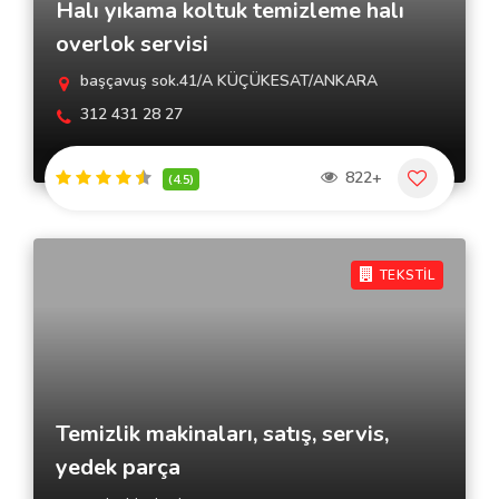
Halı yıkama koltuk temizleme halı
overlok servisi
başçavuş sok.41/A KÜÇÜKESAT/ANKARA
312 431 28 27
822+
(4.5)
TEKSTİL
Temizlik makinaları, satış, servis,
yedek parça