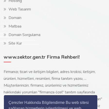
Hosting
Web Tasarım
Domain
Matbaa
Domain Sorgulama
Site Kur
www.sektor.gen.tr Firma Rehberi!
Firmanızı; ticari ve iletişim bilgileri, adres krokisi, iletişim,
ürünleri, hizmetleri, resimleri, firma tanıtım yazısı, ...
Müşterilerinizin; firmanız, ürünleriniz ve hizmetleriniz
hakkındaki yorumları "firmanıza özel" tanıtım sayfasında
toplanarak ürünlerinizi, hizmetlerinizi, internette "sizi arayan"
Çerezler Hakkında Bilgilendirme Bu web sitesi
yeni müşterilerinize www.sektor.gen.tr aracılığı ile ücretsiz
sağlanan hizmetlerin iyileştirilmesi ve web