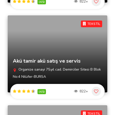
822+
(4.5)
TEKSTİL
Akü tamir akü satış ve servis
Organize sanayi 75.yıl cad. Demirciler Sitesi B Blok
No:4 Nilüfer-BURSA
822+
(4.5)
TEKSTİL