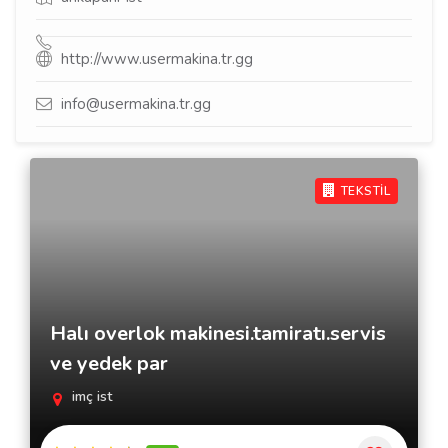
http://www.usermakina.tr.gg
info@usermakina.tr.gg
TEKSTİL
Halı overlok makinesi.tamiratı.servis
ve yedek par
imç ist