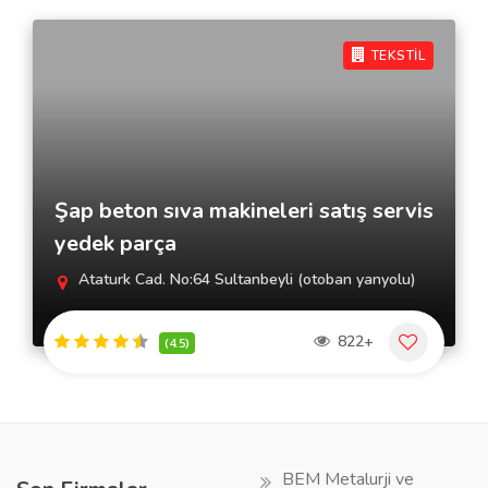
TEKSTİL
Şap beton sıva makineleri satış servis
yedek parça
Ataturk Cad. No:64 Sultanbeyli (otoban yanyolu)
822+
(4.5)
BEM Metalurji ve