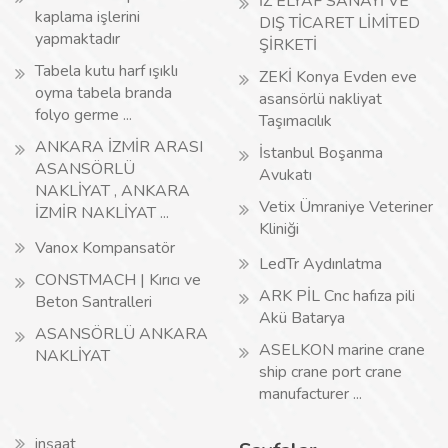
İZ ELYAF SANAYİ VE
kaplama işlerini
DIŞ TİCARET LİMİTED
yapmaktadır
ŞİRKETİ
Tabela kutu harf ışıklı
ZEKİ Konya Evden eve
oyma tabela branda
asansörlü nakliyat
folyo germe ...
Taşımacılık
ANKARA İZMİR ARASI
İstanbul Boşanma
ASANSÖRLÜ
Avukatı
NAKLİYAT , ANKARA
Vetix Ümraniye Veteriner
İZMİR NAKLİYAT ...
Kliniği
Vanox Kompansatör
LedTr Aydınlatma
CONSTMACH | Kırıcı ve
ARK PİL Cnc hafıza pili
Beton Santralleri
Akü Batarya
ASANSÖRLÜ ANKARA
ASELKON marine crane
NAKLİYAT
ship crane port crane
manufacturer ...
inşaat