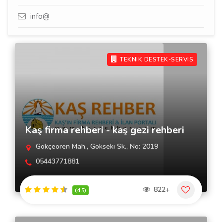
info@
TEKNIK DESTEK-SERVIS
Kaş firma rehberi - kaş gezi rehberi
Gökçeören Mah., Gökseki Sk., No: 2019
05443771881
822+
(4.5)