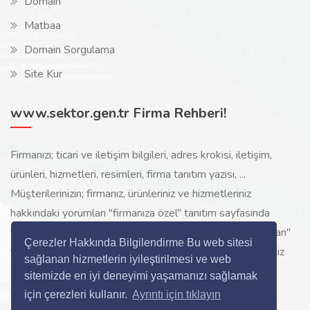
Domain
Matbaa
Domain Sorgulama
Site Kur
www.sektor.gen.tr Firma Rehberi!
Firmanızı; ticari ve iletişim bilgileri, adres krokisi, iletişim,
ürünleri, hizmetleri, resimleri, firma tanıtım yazısı, ...
Müşterilerinizin; firmanız, ürünleriniz ve hizmetleriniz
hakkındaki yorumları "firmanıza özel" tanıtım sayfasında
toplanarak ürünlerinizi, hizmetlerinizi, internette "sizi arayan"
Çerezler Hakkında Bilgilendirme Bu web sitesi
yeni müşterilerinize www.sektor.gen.tr aracılığı ile ücretsiz
sağlanan hizmetlerin iyileştirilmesi ve web
gösterilir.
sitemizde en iyi deneyimi yaşamanızı sağlamak
için çerezleri kullanır.
Ayrıntı için tıklayın