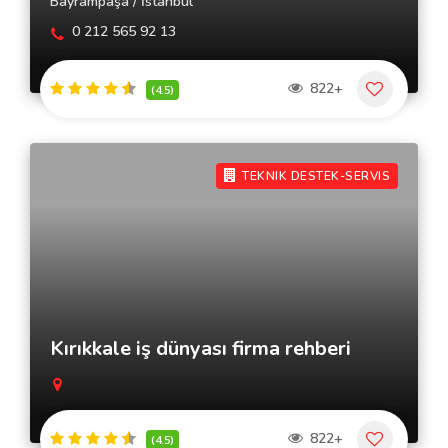
Bayrampaşa / İstanbul
0 212 565 92 13
822+
(4.5)
TEKNIK DESTEK-SERVIS
Kırıkkale iş dünyası firma rehberi
822+
(4.5)