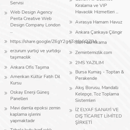
Servisi
Kiralama ve VIP
Havacılık Hizmetleri ...
Web Design Agency
Penta Creative Web
Avrasya Hamam Havuz
Design Company London
...
Ankara Çankaya Çilingir
https://share.google/Z6gY2g4TcI4h6QZBA
Sarı Halı Yıkama
erzurum yurtiçi ve yurtdışı
Zemintemizlik.com
taşımacılık
2MS YAZILIM
Ankara Ofis Taşıma
Bursa Kumaş - Toptan &
Amerikan Kültür Fatih Dil
Perakende
Kursu
Akış Borusu, Mandallı
Oskay Enerji Güneş
Kelepçe, Toz Toplama
Panelleri
Sistemleri
Mavi damla epoksi zemin
İZ ELYAF SANAYİ VE
kaplama işlerini
DIŞ TİCARET LİMİTED
yapmaktadır
ŞİRKETİ