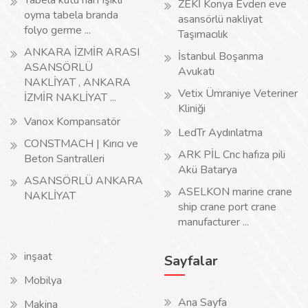
Tabela kutu harf ışıklı
ZEKİ Konya Evden eve
oyma tabela branda
asansörlü nakliyat
folyo germe ...
Taşımacılık
ANKARA İZMİR ARASI
İstanbul Boşanma
ASANSÖRLÜ
Avukatı
NAKLİYAT , ANKARA
Vetix Ümraniye Veteriner
İZMİR NAKLİYAT ...
Kliniği
Vanox Kompansatör
LedTr Aydınlatma
CONSTMACH | Kırıcı ve
ARK PİL Cnc hafıza pili
Beton Santralleri
Akü Batarya
ASANSÖRLÜ ANKARA
ASELKON marine crane
NAKLİYAT
ship crane port crane
manufacturer ...
inşaat
Sayfalar
Mobilya
Ana Sayfa
Makina