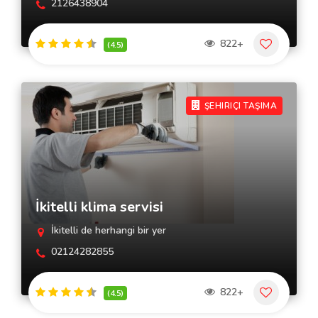
2126438904
822+
(4.5)
ŞEHIRIÇI TAŞIMA
İkitelli klima servisi
İkitelli de herhangi bir yer
02124282855
822+
(4.5)