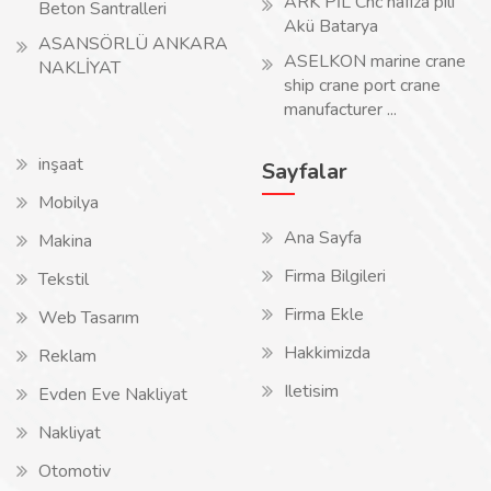
ARK PİL Cnc hafıza pili
Beton Santralleri
Akü Batarya
ASANSÖRLÜ ANKARA
ASELKON marine crane
NAKLİYAT
ship crane port crane
manufacturer ...
inşaat
Sayfalar
Mobilya
Ana Sayfa
Makina
Firma Bilgileri
Tekstil
Firma Ekle
Web Tasarım
Hakkimizda
Reklam
Iletisim
Evden Eve Nakliyat
Nakliyat
Otomotiv