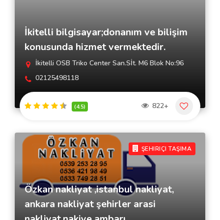
İkitelli bilgisayar;donanım ve bilişim
konusunda hizmet vermektedir.
İkitelli OSB Triko Center San.Sİt. M6 Blok No:96
02125498118
822+
(4.5)
ŞEHIRIÇI TAŞIMA
Özkan nakliyat ,istanbul nakliyat,
ankara nakliyat şehirler arasi
nakliyat,nakiye ambarı