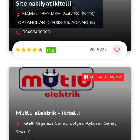
Site nakliyat ikitelli
MAHMUTBEY MAH. 2447 SK. İSTOÇ
TOPTANCILAR ÇARŞISI 26. ADA NO 85
05468406060
822+
(4.5)
ŞEHIRIÇI TAŞIMA
Mutlu elektrik - ikitelli
İkitelli Organize Sanayi Bölgesi Aykosan Sanayi
Sitesi 6