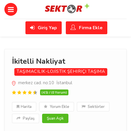
Giriş Yap
Firma Ekle
İkitelli Nakliyat
TAŞIMACILIK-LOJİSTİK
ŞEHIRIÇI TAŞIMA
merkez cad. no:10 İstanbul
(4.5) / (0 Yorum)
Harita
Yorum Ekle
Sektörler
Paylaş
Şuan Açık