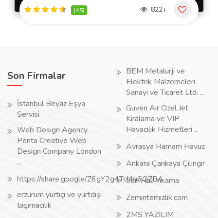
822+
(4.5)
BEM Metalurji ve
Son Firmalar
Elektrik Malzemeleri
Sanayi ve Ticaret Ltd. ...
İstanbul Beyaz Eşya
Guven Air Özel Jet
Servisi
Kiralama ve VIP
Havacılık Hizmetleri ...
Web Design Agency
Penta Creative Web
Avrasya Hamam Havuz
Design Company London
...
Ankara Çankaya Çilingir
https://share.google/Z6gY2g4TcI4h6QZBA
Sarı Halı Yıkama
erzurum yurtiçi ve yurtdışı
Zemintemizlik.com
taşımacılık
2MS YAZILIM