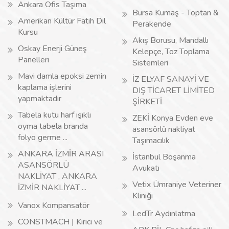
Ankara Ofis Taşıma
Bursa Kumaş - Toptan &
Amerikan Kültür Fatih Dil
Perakende
Kursu
Akış Borusu, Mandallı
Oskay Enerji Güneş
Kelepçe, Toz Toplama
Panelleri
Sistemleri
Mavi damla epoksi zemin
İZ ELYAF SANAYİ VE
kaplama işlerini
DIŞ TİCARET LİMİTED
yapmaktadır
ŞİRKETİ
Tabela kutu harf ışıklı
ZEKİ Konya Evden eve
oyma tabela branda
asansörlü nakliyat
folyo germe ...
Taşımacılık
ANKARA İZMİR ARASI
İstanbul Boşanma
ASANSÖRLÜ
Avukatı
NAKLİYAT , ANKARA
Vetix Ümraniye Veteriner
İZMİR NAKLİYAT ...
Kliniği
Vanox Kompansatör
LedTr Aydınlatma
CONSTMACH | Kırıcı ve